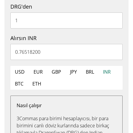
DRG'den
Alırsın INR
USD
EUR
GBP
JPY
BRL
INR
BTC
ETH
Nasıl çalışır
3Commas para birimi hesaplayıcısı, bir para
birimini canlı döviz kurlarında sadece birkaç
tıklamayla DragonSwap (DRG) den Indian