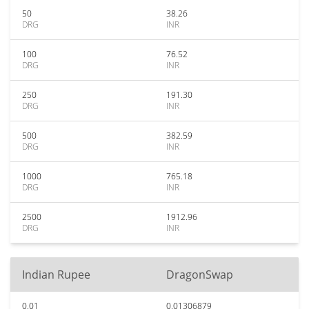
50
38.26
DRG
INR
100
76.52
DRG
INR
250
191.30
DRG
INR
500
382.59
DRG
INR
1000
765.18
DRG
INR
2500
1912.96
DRG
INR
Indian Rupee
DragonSwap
0.01
0.01306879