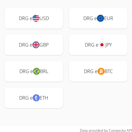
DRG e
USD
DRG e
EUR
DRG e
GBP
DRG e
JPY
DRG e
BRL
DRG e
BTC
DRG e
ETH
Data provided by
Coingecko
API