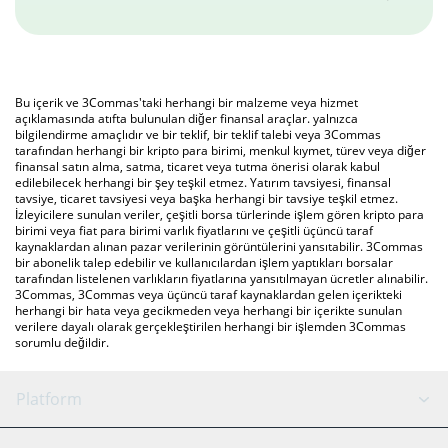
Bu içerik ve 3Commas'taki herhangi bir malzeme veya hizmet
açıklamasında atıfta bulunulan diğer finansal araçlar. yalnızca
bilgilendirme amaçlıdır ve bir teklif, bir teklif talebi veya 3Commas
tarafından herhangi bir kripto para birimi, menkul kıymet, türev veya diğer
finansal satın alma, satma, ticaret veya tutma önerisi olarak kabul
edilebilecek herhangi bir şey teşkil etmez. Yatırım tavsiyesi, finansal
tavsiye, ticaret tavsiyesi veya başka herhangi bir tavsiye teşkil etmez.
İzleyicilere sunulan veriler, çeşitli borsa türlerinde işlem gören kripto para
birimi veya fiat para birimi varlık fiyatlarını ve çeşitli üçüncü taraf
kaynaklardan alınan pazar verilerinin görüntülerini yansıtabilir. 3Commas
bir abonelik talep edebilir ve kullanıcılardan işlem yaptıkları borsalar
tarafından listelenen varlıkların fiyatlarına yansıtılmayan ücretler alınabilir.
3Commas, 3Commas veya üçüncü taraf kaynaklardan gelen içerikteki
herhangi bir hata veya gecikmeden veya herhangi bir içerikte sunulan
verilere dayalı olarak gerçekleştirilen herhangi bir işlemden 3Commas
sorumlu değildir.
Platform