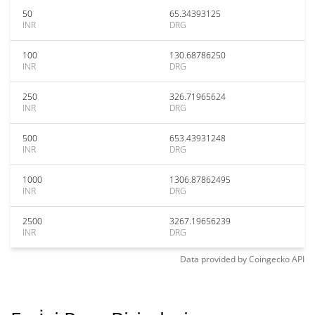
50
65.34393125
INR
DRG
100
130.68786250
INR
DRG
250
326.71965624
INR
DRG
500
653.43931248
INR
DRG
1000
1306.87862495
INR
DRG
2500
3267.19656239
INR
DRG
Data provided by
Coingecko
API