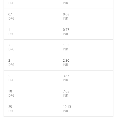
DRG
INR
0.1
0.08
DRG
INR
1
0.77
DRG
INR
2
1.53
DRG
INR
3
2.30
DRG
INR
5
3.83
DRG
INR
10
7.65
DRG
INR
25
19.13
DRG
INR