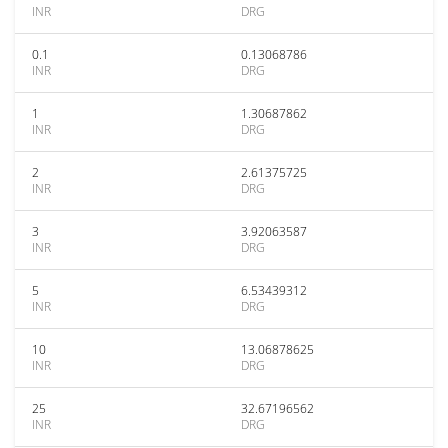
INR
DRG
0.1
0.13068786
INR
DRG
1
1.30687862
INR
DRG
2
2.61375725
INR
DRG
3
3.92063587
INR
DRG
5
6.53439312
INR
DRG
10
13.06878625
INR
DRG
25
32.67196562
INR
DRG