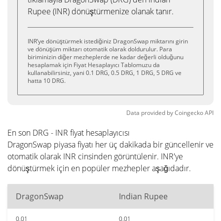
Rupee (INR) dönüştürmenize olanak tanır.
INR’ye dönüştürmek istediğiniz DragonSwap miktarını girin
ve dönüşüm miktarı otomatik olarak doldurulur. Para
biriminizin diğer mezheplerde ne kadar değerli olduğunu
hesaplamak için Fiyat Hesaplayıcı Tablomuzu da
kullanabilirsiniz, yani 0.1 DRG, 0.5 DRG, 1 DRG, 5 DRG ve
hatta 10 DRG.
Data provided by
Coingecko
API
En son DRG - INR fiyat hesaplayıcısı
DragonSwap piyasa fiyatı her üç dakikada bir güncellenir ve
otomatik olarak INR cinsinden görüntülenir. INR'ye
dönüştürmek için en popüler mezhepler aşağıdadır.
DragonSwap
Indian Rupee
0.01
0.01