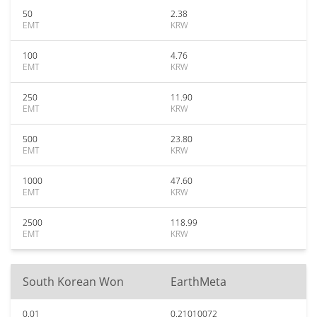
50
2.38
EMT
KRW
100
4.76
EMT
KRW
250
11.90
EMT
KRW
500
23.80
EMT
KRW
1000
47.60
EMT
KRW
2500
118.99
EMT
KRW
South Korean Won
EarthMeta
0.01
0.21010072