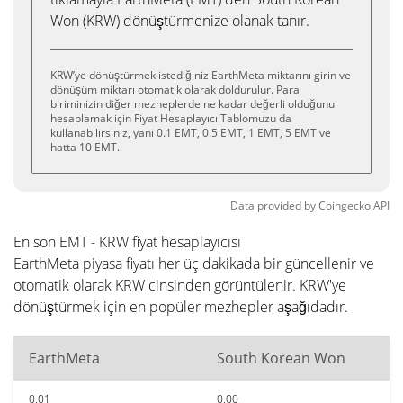
Won (KRW) dönüştürmenize olanak tanır.
KRW’ye dönüştürmek istediğiniz EarthMeta miktarını girin ve
dönüşüm miktarı otomatik olarak doldurulur. Para
biriminizin diğer mezheplerde ne kadar değerli olduğunu
hesaplamak için Fiyat Hesaplayıcı Tablomuzu da
kullanabilirsiniz, yani 0.1 EMT, 0.5 EMT, 1 EMT, 5 EMT ve
hatta 10 EMT.
Data provided by
Coingecko
API
En son EMT - KRW fiyat hesaplayıcısı
EarthMeta piyasa fiyatı her üç dakikada bir güncellenir ve
otomatik olarak KRW cinsinden görüntülenir. KRW'ye
dönüştürmek için en popüler mezhepler aşağıdadır.
EarthMeta
South Korean Won
0.01
0.00