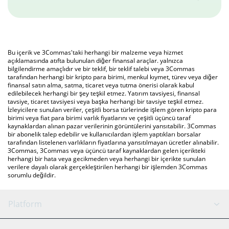
Bu içerik ve 3Commas'taki herhangi bir malzeme veya hizmet
açıklamasında atıfta bulunulan diğer finansal araçlar. yalnızca
bilgilendirme amaçlıdır ve bir teklif, bir teklif talebi veya 3Commas
tarafından herhangi bir kripto para birimi, menkul kıymet, türev veya diğer
finansal satın alma, satma, ticaret veya tutma önerisi olarak kabul
edilebilecek herhangi bir şey teşkil etmez. Yatırım tavsiyesi, finansal
tavsiye, ticaret tavsiyesi veya başka herhangi bir tavsiye teşkil etmez.
İzleyicilere sunulan veriler, çeşitli borsa türlerinde işlem gören kripto para
birimi veya fiat para birimi varlık fiyatlarını ve çeşitli üçüncü taraf
kaynaklardan alınan pazar verilerinin görüntülerini yansıtabilir. 3Commas
bir abonelik talep edebilir ve kullanıcılardan işlem yaptıkları borsalar
tarafından listelenen varlıkların fiyatlarına yansıtılmayan ücretler alınabilir.
3Commas, 3Commas veya üçüncü taraf kaynaklardan gelen içerikteki
herhangi bir hata veya gecikmeden veya herhangi bir içerikte sunulan
verilere dayalı olarak gerçekleştirilen herhangi bir işlemden 3Commas
sorumlu değildir.
Platform