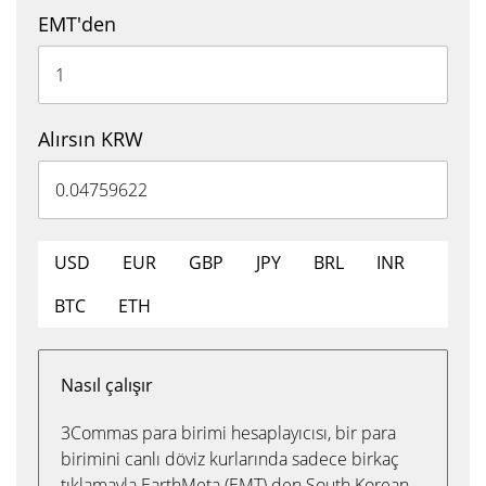
EMT'den
Alırsın KRW
USD
EUR
GBP
JPY
BRL
INR
BTC
ETH
Nasıl çalışır
3Commas para birimi hesaplayıcısı, bir para
birimini canlı döviz kurlarında sadece birkaç
tıklamayla EarthMeta (EMT) den South Korean