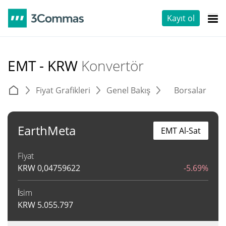
Kayıt ol
EMT - KRW
Konvertör
Fiyat Grafikleri
Genel Bakış
Borsalar
T
EarthMeta
EMT Al-Sat
Fiyat
KRW
0,04759622
-5.69%
İsim
KRW
5.055.797