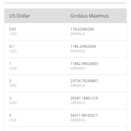
US Dollar
Grokius Maximus
0.01
118.62396204
USD
GROKIUS
0.1
1186.23962040
USD
GROKIUS
1
11862.39620403
USD
GROKIUS
2
23724.79240807
USD
GROKIUS
3
35587.18861210
USD
GROKIUS
5
59311.98102017
USD
GROKIUS