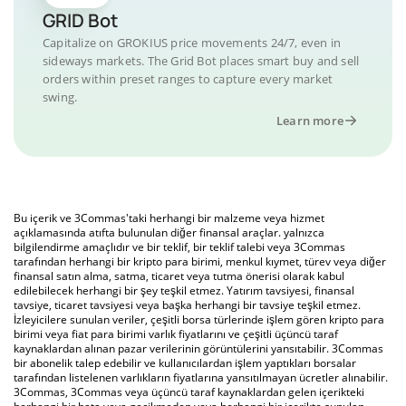
GRID Bot
Capitalize on GROKIUS price movements 24/7, even in
sideways markets. The Grid Bot places smart buy and sell
orders within preset ranges to capture every market
swing.
Learn more
Bu içerik ve 3Commas'taki herhangi bir malzeme veya hizmet
açıklamasında atıfta bulunulan diğer finansal araçlar. yalnızca
bilgilendirme amaçlıdır ve bir teklif, bir teklif talebi veya 3Commas
tarafından herhangi bir kripto para birimi, menkul kıymet, türev veya diğer
finansal satın alma, satma, ticaret veya tutma önerisi olarak kabul
edilebilecek herhangi bir şey teşkil etmez. Yatırım tavsiyesi, finansal
tavsiye, ticaret tavsiyesi veya başka herhangi bir tavsiye teşkil etmez.
İzleyicilere sunulan veriler, çeşitli borsa türlerinde işlem gören kripto para
birimi veya fiat para birimi varlık fiyatlarını ve çeşitli üçüncü taraf
kaynaklardan alınan pazar verilerinin görüntülerini yansıtabilir. 3Commas
bir abonelik talep edebilir ve kullanıcılardan işlem yaptıkları borsalar
tarafından listelenen varlıkların fiyatlarına yansıtılmayan ücretler alınabilir.
3Commas, 3Commas veya üçüncü taraf kaynaklardan gelen içerikteki