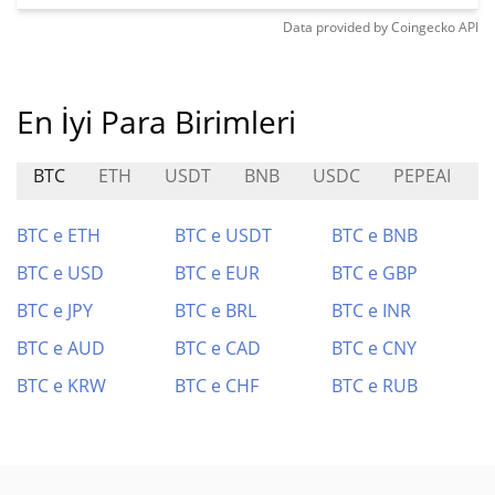
Data provided by
Coingecko
API
En İyi Para Birimleri
BTC
ETH
USDT
BNB
USDC
PEPEAI
U
BTC e ETH
BTC e USDT
BTC e BNB
BTC e USD
BTC e EUR
BTC e GBP
BTC e JPY
BTC e BRL
BTC e INR
BTC e AUD
BTC e CAD
BTC e CNY
BTC e KRW
BTC e CHF
BTC e RUB