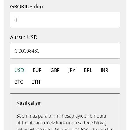
GROKIUS'den
Alırsın USD
USD
EUR
GBP
JPY
BRL
INR
BTC
ETH
Nasıl çalışır
3Commas para birimi hesaplayıcısı, bir para
birimini canlı döviz kurlarında sadece birkaç
tıklamayla Grokius Maximus (GROKIUS) den US