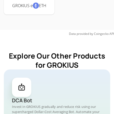
GROKIUS e
ETH
Data provided by
Coingecko
API
Explore Our Other Products
for GROKIUS
DCA Bot
Invest in GROKIUS gradually and reduce risk using our
supercharged Dollar-Cost Averaging Bot. Automate your