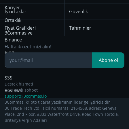
Mean Reversion
Borsalar
Kullanım Koşulları
HTX
BNB
Trading
Kariyer
İş ortakları
Güvenlik
29 Aralık 2024’ten
Bybit
Position Trading
Ortaklık
itibaren geçerli olan
Fiyat Grafikleri
Tahminler
Gizlilik Bildirimi
Day Trading
3Commas ve
Binance
Other Legal
Breakout Trading
Haftalık özetimizi alın!
Documentation
Blog
Abone ol
Bilgiye dayalı
SSS
Destek hizmeti
Reviews
7/24 canlı sohbet
support@3commas.io
3Commas, kripto ticaret yazılımının lider geliştiricisidir
3C Trade Tech Ltd., sicil numarası 2164568, adres: Geneva
Place, 2nd Floor, #333 Waterfront Drive, Road Town Tortola,
Britanya Virjin Adaları