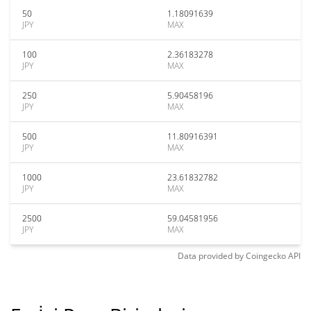
50
1.18091639
JPY
MAX
100
2.36183278
JPY
MAX
250
5.90458196
JPY
MAX
500
11.80916391
JPY
MAX
1000
23.61832782
JPY
MAX
2500
59.04581956
JPY
MAX
Data provided by
Coingecko
API