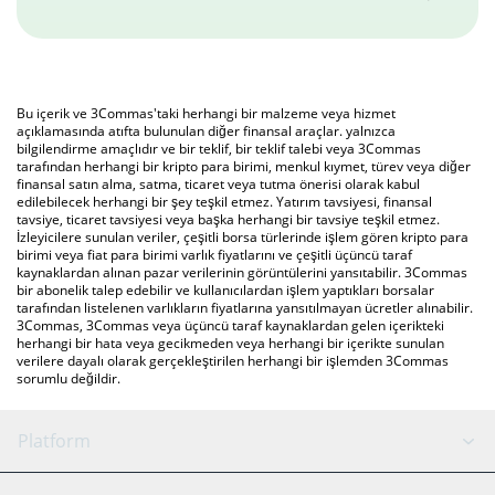
Bu içerik ve 3Commas'taki herhangi bir malzeme veya hizmet
açıklamasında atıfta bulunulan diğer finansal araçlar. yalnızca
bilgilendirme amaçlıdır ve bir teklif, bir teklif talebi veya 3Commas
tarafından herhangi bir kripto para birimi, menkul kıymet, türev veya diğer
finansal satın alma, satma, ticaret veya tutma önerisi olarak kabul
edilebilecek herhangi bir şey teşkil etmez. Yatırım tavsiyesi, finansal
tavsiye, ticaret tavsiyesi veya başka herhangi bir tavsiye teşkil etmez.
İzleyicilere sunulan veriler, çeşitli borsa türlerinde işlem gören kripto para
birimi veya fiat para birimi varlık fiyatlarını ve çeşitli üçüncü taraf
kaynaklardan alınan pazar verilerinin görüntülerini yansıtabilir. 3Commas
bir abonelik talep edebilir ve kullanıcılardan işlem yaptıkları borsalar
tarafından listelenen varlıkların fiyatlarına yansıtılmayan ücretler alınabilir.
3Commas, 3Commas veya üçüncü taraf kaynaklardan gelen içerikteki
herhangi bir hata veya gecikmeden veya herhangi bir içerikte sunulan
verilere dayalı olarak gerçekleştirilen herhangi bir işlemden 3Commas
sorumlu değildir.
Platform