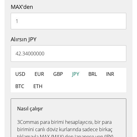
MAX'den
Alırsın JPY
USD
EUR
GBP
JPY
BRL
INR
BTC
ETH
Nasıl çalışır
3Commas para birimi hesaplayıcısı, bir para
birimini canlı döviz kurlarında sadece birkaç
tıklamayla MAX (MAX) den Japanese yen (JPY)