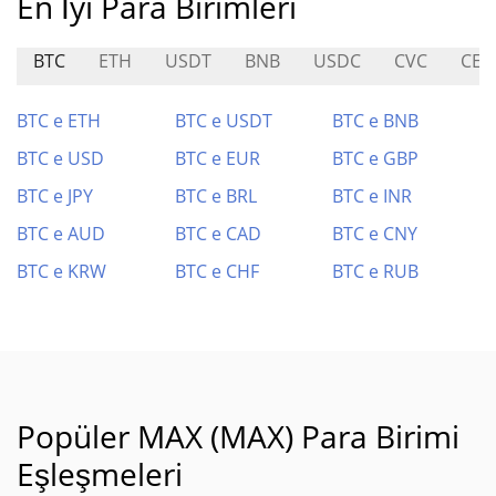
En İyi Para Birimleri
BTC
ETH
USDT
BNB
USDC
CVC
CEL
BTC e ETH
BTC e USDT
BTC e BNB
BTC e USD
BTC e EUR
BTC e GBP
BTC e JPY
BTC e BRL
BTC e INR
BTC e AUD
BTC e CAD
BTC e CNY
BTC e KRW
BTC e CHF
BTC e RUB
Popüler MAX (MAX) Para Birimi
Eşleşmeleri