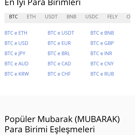
En İyi Para Birimleri
BTC
ETH
USDT
BNB
USDC
FELY
OG
BTC e ETH
BTC e USDT
BTC e BNB
BTC e USD
BTC e EUR
BTC e GBP
BTC e JPY
BTC e BRL
BTC e INR
BTC e AUD
BTC e CAD
BTC e CNY
BTC e KRW
BTC e CHF
BTC e RUB
Popüler Mubarak (MUBARAK)
Para Birimi Eşleşmeleri