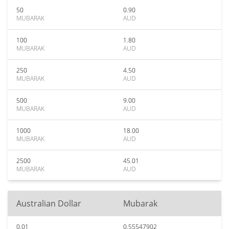
50
0.90
MUBARAK
AUD
100
1.80
MUBARAK
AUD
250
4.50
MUBARAK
AUD
500
9.00
MUBARAK
AUD
1000
18.00
MUBARAK
AUD
2500
45.01
MUBARAK
AUD
Australian Dollar
Mubarak
0.01
0.55547902