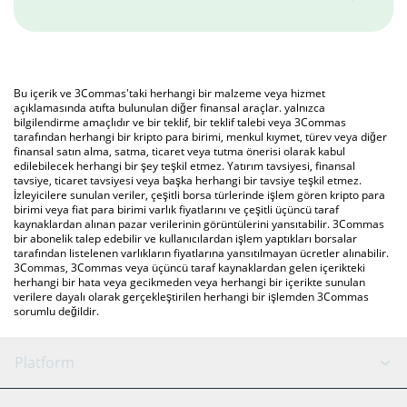
Bu içerik ve 3Commas'taki herhangi bir malzeme veya hizmet
açıklamasında atıfta bulunulan diğer finansal araçlar. yalnızca
bilgilendirme amaçlıdır ve bir teklif, bir teklif talebi veya 3Commas
tarafından herhangi bir kripto para birimi, menkul kıymet, türev veya diğer
finansal satın alma, satma, ticaret veya tutma önerisi olarak kabul
edilebilecek herhangi bir şey teşkil etmez. Yatırım tavsiyesi, finansal
tavsiye, ticaret tavsiyesi veya başka herhangi bir tavsiye teşkil etmez.
İzleyicilere sunulan veriler, çeşitli borsa türlerinde işlem gören kripto para
birimi veya fiat para birimi varlık fiyatlarını ve çeşitli üçüncü taraf
kaynaklardan alınan pazar verilerinin görüntülerini yansıtabilir. 3Commas
bir abonelik talep edebilir ve kullanıcılardan işlem yaptıkları borsalar
tarafından listelenen varlıkların fiyatlarına yansıtılmayan ücretler alınabilir.
3Commas, 3Commas veya üçüncü taraf kaynaklardan gelen içerikteki
herhangi bir hata veya gecikmeden veya herhangi bir içerikte sunulan
verilere dayalı olarak gerçekleştirilen herhangi bir işlemden 3Commas
sorumlu değildir.
Platform