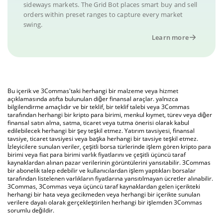
sideways markets. The Grid Bot places smart buy and sell
orders within preset ranges to capture every market
swing.
Learn more
Bu içerik ve 3Commas'taki herhangi bir malzeme veya hizmet
açıklamasında atıfta bulunulan diğer finansal araçlar. yalnızca
bilgilendirme amaçlıdır ve bir teklif, bir teklif talebi veya 3Commas
tarafından herhangi bir kripto para birimi, menkul kıymet, türev veya diğer
finansal satın alma, satma, ticaret veya tutma önerisi olarak kabul
edilebilecek herhangi bir şey teşkil etmez. Yatırım tavsiyesi, finansal
tavsiye, ticaret tavsiyesi veya başka herhangi bir tavsiye teşkil etmez.
İzleyicilere sunulan veriler, çeşitli borsa türlerinde işlem gören kripto para
birimi veya fiat para birimi varlık fiyatlarını ve çeşitli üçüncü taraf
kaynaklardan alınan pazar verilerinin görüntülerini yansıtabilir. 3Commas
bir abonelik talep edebilir ve kullanıcılardan işlem yaptıkları borsalar
tarafından listelenen varlıkların fiyatlarına yansıtılmayan ücretler alınabilir.
3Commas, 3Commas veya üçüncü taraf kaynaklardan gelen içerikteki
herhangi bir hata veya gecikmeden veya herhangi bir içerikte sunulan
verilere dayalı olarak gerçekleştirilen herhangi bir işlemden 3Commas
sorumlu değildir.