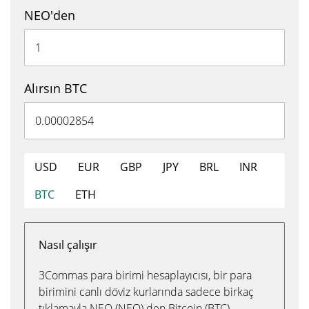
NEO'den
Alırsın BTC
USD
EUR
GBP
JPY
BRL
INR
BTC
ETH
Nasıl çalışır
3Commas para birimi hesaplayıcısı, bir para
birimini canlı döviz kurlarında sadece birkaç
tıklamayla NEO (NEO) den Bitcoin (BTC)