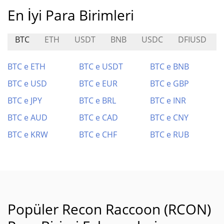
En İyi Para Birimleri
BTC
ETH
USDT
BNB
USDC
DFIUSD
BTC e ETH
BTC e USDT
BTC e BNB
BTC e USD
BTC e EUR
BTC e GBP
BTC e JPY
BTC e BRL
BTC e INR
BTC e AUD
BTC e CAD
BTC e CNY
BTC e KRW
BTC e CHF
BTC e RUB
Popüler Recon Raccoon (RCON)