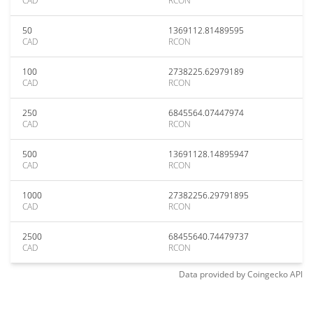
CAD
RCON
50
1369112.81489595
CAD
RCON
100
2738225.62979189
CAD
RCON
250
6845564.07447974
CAD
RCON
500
13691128.14895947
CAD
RCON
1000
27382256.29791895
CAD
RCON
2500
68455640.74479737
CAD
RCON
Data provided by
Coingecko
API