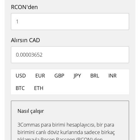
RCON'den
Alırsın CAD
USD
EUR
GBP
JPY
BRL
INR
BTC
ETH
Nasıl çalışır
3Commas para birimi hesaplayıcısı, bir para
birimini canlı döviz kurlarında sadece birkaç
tıklamayla Recon Raccoon (RCON) den