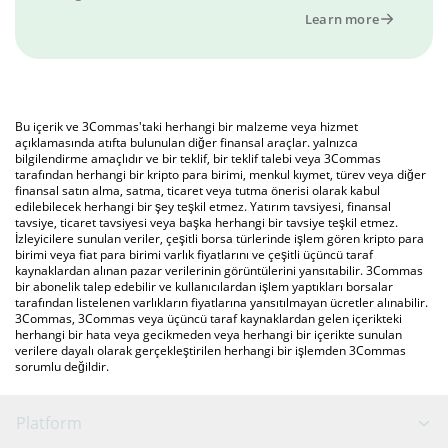
Learn more
Bu içerik ve 3Commas'taki herhangi bir malzeme veya hizmet
açıklamasında atıfta bulunulan diğer finansal araçlar. yalnızca
bilgilendirme amaçlıdır ve bir teklif, bir teklif talebi veya 3Commas
tarafından herhangi bir kripto para birimi, menkul kıymet, türev veya diğer
finansal satın alma, satma, ticaret veya tutma önerisi olarak kabul
edilebilecek herhangi bir şey teşkil etmez. Yatırım tavsiyesi, finansal
tavsiye, ticaret tavsiyesi veya başka herhangi bir tavsiye teşkil etmez.
İzleyicilere sunulan veriler, çeşitli borsa türlerinde işlem gören kripto para
birimi veya fiat para birimi varlık fiyatlarını ve çeşitli üçüncü taraf
kaynaklardan alınan pazar verilerinin görüntülerini yansıtabilir. 3Commas
bir abonelik talep edebilir ve kullanıcılardan işlem yaptıkları borsalar
tarafından listelenen varlıkların fiyatlarına yansıtılmayan ücretler alınabilir.
3Commas, 3Commas veya üçüncü taraf kaynaklardan gelen içerikteki
herhangi bir hata veya gecikmeden veya herhangi bir içerikte sunulan
verilere dayalı olarak gerçekleştirilen herhangi bir işlemden 3Commas
sorumlu değildir.
Platform