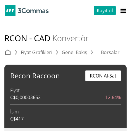
Kayıt ol
RCON - CAD
Konvertör
Fiyat Grafikleri
Genel Bakış
Borsalar
T
Recon Raccoon
RCON Al-Sat
Fiyat
C$
0,00003652
-12.64%
İsim
C$
417