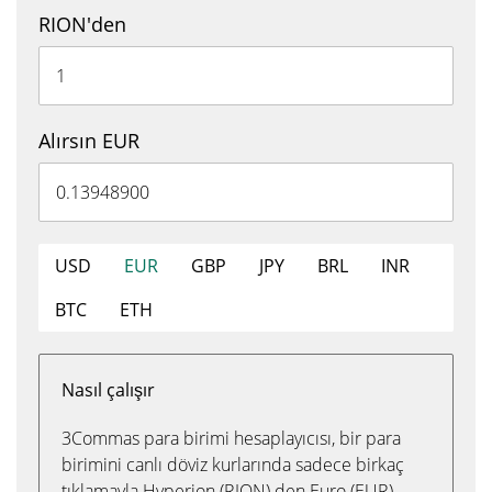
RION'den
Alırsın EUR
USD
EUR
GBP
JPY
BRL
INR
BTC
ETH
Nasıl çalışır
3Commas para birimi hesaplayıcısı, bir para
birimini canlı döviz kurlarında sadece birkaç
tıklamayla Hyperion (RION) den Euro (EUR)