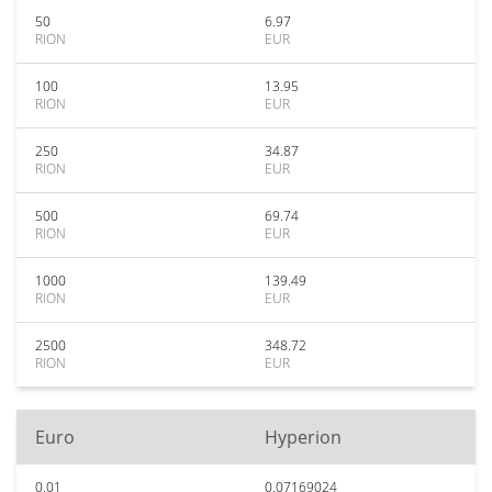
50
6.97
RION
EUR
100
13.95
RION
EUR
250
34.87
RION
EUR
500
69.74
RION
EUR
1000
139.49
RION
EUR
2500
348.72
RION
EUR
Euro
Hyperion
0.01
0.07169024