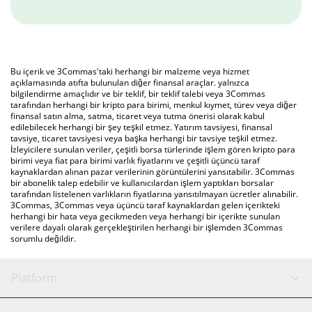
Bu içerik ve 3Commas'taki herhangi bir malzeme veya hizmet
açıklamasında atıfta bulunulan diğer finansal araçlar. yalnızca
bilgilendirme amaçlıdır ve bir teklif, bir teklif talebi veya 3Commas
tarafından herhangi bir kripto para birimi, menkul kıymet, türev veya diğer
finansal satın alma, satma, ticaret veya tutma önerisi olarak kabul
edilebilecek herhangi bir şey teşkil etmez. Yatırım tavsiyesi, finansal
tavsiye, ticaret tavsiyesi veya başka herhangi bir tavsiye teşkil etmez.
İzleyicilere sunulan veriler, çeşitli borsa türlerinde işlem gören kripto para
birimi veya fiat para birimi varlık fiyatlarını ve çeşitli üçüncü taraf
kaynaklardan alınan pazar verilerinin görüntülerini yansıtabilir. 3Commas
bir abonelik talep edebilir ve kullanıcılardan işlem yaptıkları borsalar
tarafından listelenen varlıkların fiyatlarına yansıtılmayan ücretler alınabilir.
3Commas, 3Commas veya üçüncü taraf kaynaklardan gelen içerikteki
herhangi bir hata veya gecikmeden veya herhangi bir içerikte sunulan
verilere dayalı olarak gerçekleştirilen herhangi bir işlemden 3Commas
sorumlu değildir.
Platform