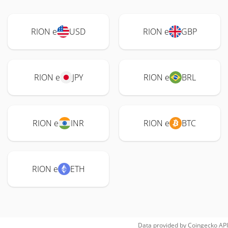
RION e
USD
RION e
GBP
RION e
JPY
RION e
BRL
RION e
INR
RION e
BTC
RION e
ETH
Data provided by
Coingecko
API