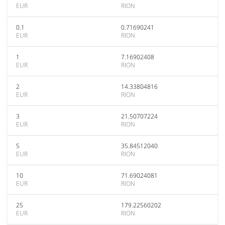
EUR
RION
0.1
0.71690241
EUR
RION
1
7.16902408
EUR
RION
2
14.33804816
EUR
RION
3
21.50707224
EUR
RION
5
35.84512040
EUR
RION
10
71.69024081
EUR
RION
25
179.22560202
EUR
RION