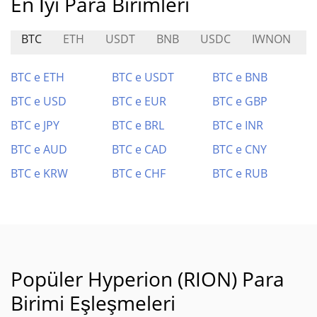
En İyi Para Birimleri
BTC
ETH
USDT
BNB
USDC
IWNON
BTC e ETH
BTC e USDT
BTC e BNB
BTC e USD
BTC e EUR
BTC e GBP
BTC e JPY
BTC e BRL
BTC e INR
BTC e AUD
BTC e CAD
BTC e CNY
BTC e KRW
BTC e CHF
BTC e RUB
Popüler Hyperion (RION) Para
Birimi Eşleşmeleri