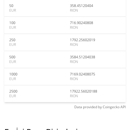
50
358.45120404
EUR
RION
100
716.90240808
EUR
RION
250
1792.25602019
EUR
RION
500
3584.51204038
EUR
RION
1000
7169.02408075
EUR
RION
2500
17922.56020188
EUR
RION
Data provided by
Coingecko
API