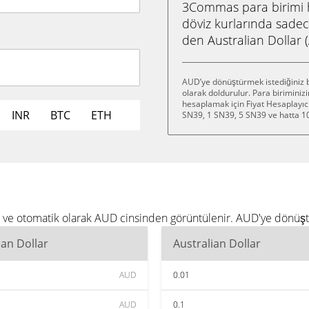
3Commas para birimi he
döviz kurlarında sadec
den Australian Dollar
AUD’ye dönüştürmek istediğiniz b
olarak doldurulur. Para birimini
hesaplamak için Fiyat Hesaplayıcı
INR
BTC
ETH
SN39, 1 SN39, 5 SN39 ve hatta 1
enir ve otomatik olarak AUD cinsinden görüntülenir. AUD'ye dönü
ian Dollar
Australian Dollar
AUD
0.01
AUD
0.1