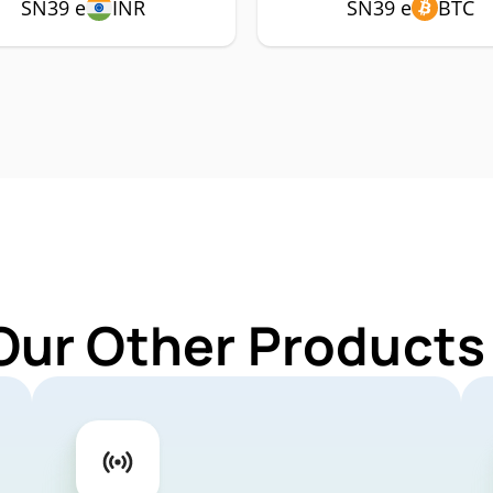
SN39 e
INR
SN39 e
BTC
Our Other Products