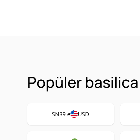
Popüler basilica
SN39 e
USD