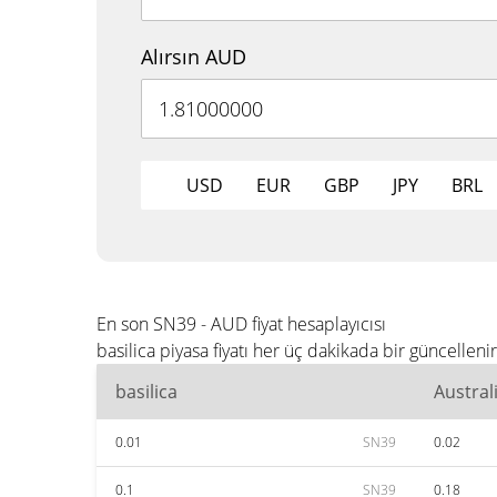
Alırsın AUD
USD
EUR
GBP
JPY
BRL
En son SN39 - AUD fiyat hesaplayıcısı
basilica piyasa fiyatı her üç dakikada bir güncell
basilica
Austral
0.01
SN39
0.02
0.1
SN39
0.18