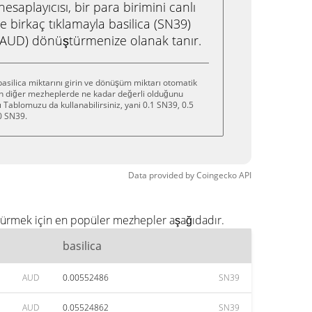
saplayıcısı, bir para birimini canlı
e birkaç tıklamayla basilica (SN39)
 (AUD) dönüştürmenize olanak tanır.
asilica miktarını girin ve dönüşüm miktarı otomatik
zin diğer mezheplerde ne kadar değerli olduğunu
 Tablomuzu da kullanabilirsiniz, yani 0.1 SN39, 0.5
0 SN39.
Data provided by
Coingecko
API
ştürmek için en popüler mezhepler aşağıdadır.
basilica
AUD
0.00552486
SN39
AUD
0.05524862
SN39