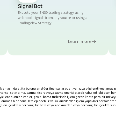
Signal Bot
Execute your SN39 trading strategy using
webhook signals from any source or using a
TradingView Strategy.
Learn more
masında atıfta bulunulan diğer finansal araçlar. yalnızca bilgilendirme amaçlıdır
nansal satın alma, satma, ticaret veya tutma önerisi olarak kabul edilebilecek herh
icilere sunulan veriler, çeşitli borsa türlerinde işlem gören kripto para birimi veya 
Commas bir abonelik talep edebilir ve kullanıcılardan işlem yaptıkları borsalar tara
n içerikteki herhangi bir hata veya gecikmeden veya herhangi bir içerikte sunul