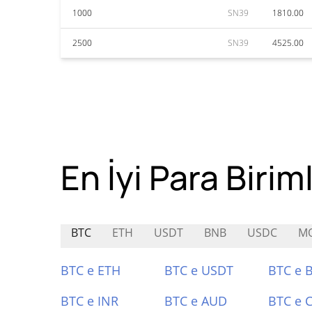
1000
SN39
1810.00
2500
SN39
4525.00
En İyi Para Biriml
BTC
ETH
USDT
BNB
USDC
MO
BTC e ETH
BTC e USDT
BTC e 
BTC e INR
BTC e AUD
BTC e 