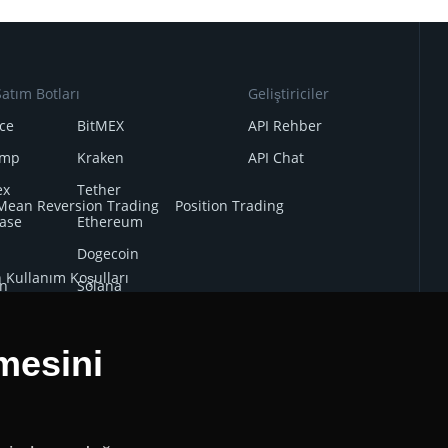
atım Botları
Geliştiriciler
ce
BitMEX
API Rehber
amp
Kraken
API Chat
ex
Tether
Mean Reversion Trading
Position Trading
ase
Ethereum
Dogecoin
n Kullanım Koşulları
n
Solana
i
Other Legal Documentation
BNB
mesini