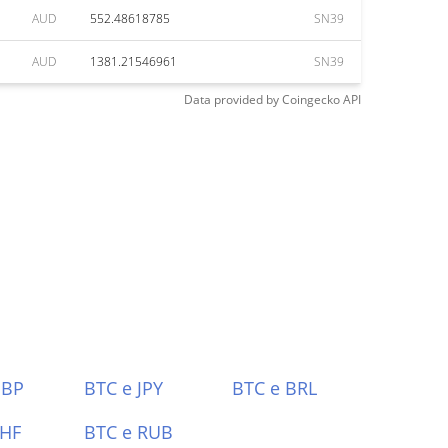
AUD
552.48618785
SN39
AUD
1381.21546961
SN39
Data provided by
Coingecko
API
GBP
BTC e JPY
BTC e BRL
CHF
BTC e RUB