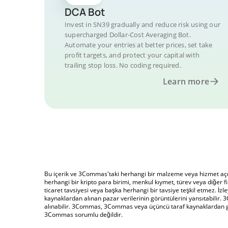
DCA Bot
Invest in SN39 gradually and reduce risk using our
supercharged Dollar-Cost Averaging Bot.
Automate your entries at better prices, set take
profit targets, and protect your capital with
trailing stop loss. No coding required.
Learn more
Bu içerik ve 3Commas'taki herhangi bir malzeme veya hizmet açıkla
herhangi bir kripto para birimi, menkul kıymet, türev veya diğer fi
ticaret tavsiyesi veya başka herhangi bir tavsiye teşkil etmez. İzley
kaynaklardan alınan pazar verilerinin görüntülerini yansıtabilir. 3
alınabilir. 3Commas, 3Commas veya üçüncü taraf kaynaklardan gele
3Commas sorumlu değildir.