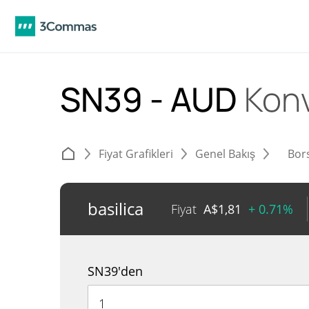
SN39 - AUD
Kon
Fiyat Grafikleri
Genel Bakış
Bor
basilica
Fiyat
A$
1,81
+ 0.71%
SN39'den