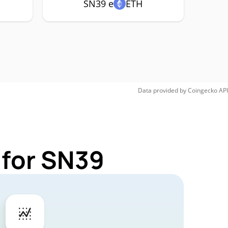
SN39 e
ETH
Data provided by
Coingecko
API
 for SN39