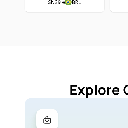
SN39 e
BRL
Explore 