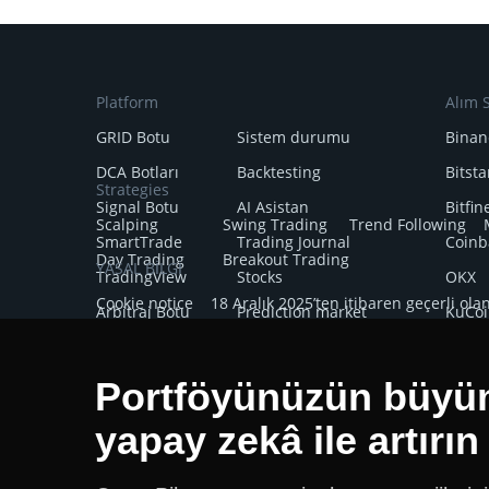
Platform
Alım S
GRID Botu
Sistem durumu
Binan
DCA Botları
Backtesting
Bitst
Strategies
Signal Botu
AI Asistan
Bitfin
Scalping
Swing Trading
Trend Following
SmartTrade
Trading Journal
Coinb
Day Trading
Breakout Trading
YASAL BİLGİ
TradingView
Stocks
OKX
Cookie notice
18 Aralık 2025’ten itibaren geçerli ola
Arbitraj Botu
Prediction market
KuCoi
29 Aralık 2024’ten itibaren geçerli olan Gizlilik Bildirim
Kripto-Sinyalleri
HTX
Borsalar
Bybit
Portföyünüzün büyü
yapay zekâ ile artırın