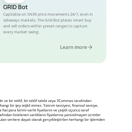
GRID Bot
Capitalize on SN39 price movements 24/7, even in
sideways markets. The Grid Bot places smart buy
and sell orders within preset ranges to capture
every market swing.
Learn more
 ve bir teklif, bir teklif talebi veya 3Commas tarafından
angi bir şey teşkil etmez. Yatırım tavsiyesi, finansal tavsiye,
fiat para birimi varlık fiyatlarını ve çeşitli üçüncü taraf
fından listelenen varlıkların fiyatlarına yansıtılmayan ücretler
an verilere dayalı olarak gerçekleştirilen herhangi bir işlemden