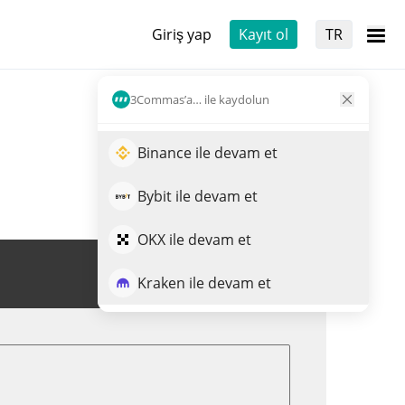
Giriş yap
Kayıt ol
TR
3Commas’a… ile kaydolun
Binance ile devam et
Bybit ile devam et
OKX ile devam et
SN39 Al-Sat
Kraken ile devam et