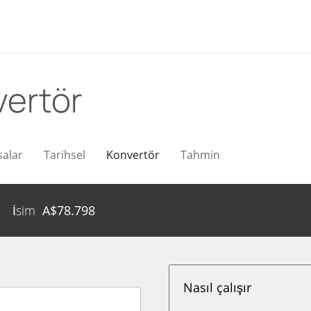
vertör
salar
Tarihsel
Konvertör
Tahmin
İsim
A$
78.798
Nasıl çalışır