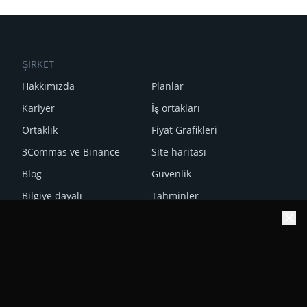
ŞİRKET
Hakkımızda
Planlar
Kariyer
İş ortakları
Ortaklık
Fiyat Grafikleri
3Commas ve Binance
Site haritası
Blog
Güvenlik
Bilgiye dayalı
Tahminler
SSS
Haftalık özetimizi alın!
Reviews
Abone ol