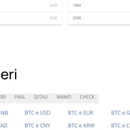
AUD
1000
AUD
2500
eri
RI
PAAL
DITAU
MAMO
CHECK
BNB
BTC e USD
BTC e EUR
BTC e 
CAD
BTC e CNY
BTC e KRW
BTC e 