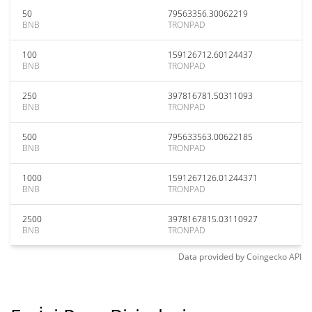
50
79563356.30062219
BNB
TRONPAD
100
159126712.60124437
BNB
TRONPAD
250
397816781.50311093
BNB
TRONPAD
500
795633563.00622185
BNB
TRONPAD
1000
1591267126.01244371
BNB
TRONPAD
2500
3978167815.03110927
BNB
TRONPAD
Data provided by
Coingecko
API