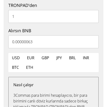
TRONPAD'den
Alırsın BNB
USD
EUR
GBP
JPY
BRL
INR
BTC
ETH
Nasıl çalışır
3Commas para birimi hesaplayıcısı, bir para
birimini canlı döviz kurlarında sadece birkaç
tıklamayla TRONPAD (TRONPAD) den BNB