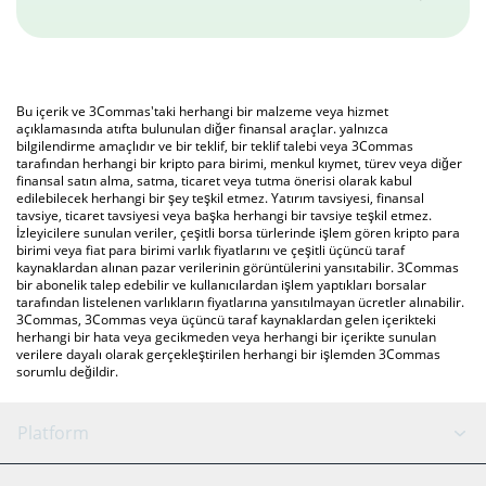
Bu içerik ve 3Commas'taki herhangi bir malzeme veya hizmet
açıklamasında atıfta bulunulan diğer finansal araçlar. yalnızca
bilgilendirme amaçlıdır ve bir teklif, bir teklif talebi veya 3Commas
tarafından herhangi bir kripto para birimi, menkul kıymet, türev veya diğer
finansal satın alma, satma, ticaret veya tutma önerisi olarak kabul
edilebilecek herhangi bir şey teşkil etmez. Yatırım tavsiyesi, finansal
tavsiye, ticaret tavsiyesi veya başka herhangi bir tavsiye teşkil etmez.
İzleyicilere sunulan veriler, çeşitli borsa türlerinde işlem gören kripto para
birimi veya fiat para birimi varlık fiyatlarını ve çeşitli üçüncü taraf
kaynaklardan alınan pazar verilerinin görüntülerini yansıtabilir. 3Commas
bir abonelik talep edebilir ve kullanıcılardan işlem yaptıkları borsalar
tarafından listelenen varlıkların fiyatlarına yansıtılmayan ücretler alınabilir.
3Commas, 3Commas veya üçüncü taraf kaynaklardan gelen içerikteki
herhangi bir hata veya gecikmeden veya herhangi bir içerikte sunulan
verilere dayalı olarak gerçekleştirilen herhangi bir işlemden 3Commas
sorumlu değildir.
Platform