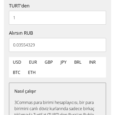
TURT'den
Alırsın RUB
USD
EUR
GBP
JPY
BRL
INR
BTC
ETH
Nasıl çalışır
3Commas para birimi hesaplayıcısı, bir para
birimini canlı döviz kurlarında sadece birkaç
tıklamayla TurtSat (TURT) den Russian Ruble