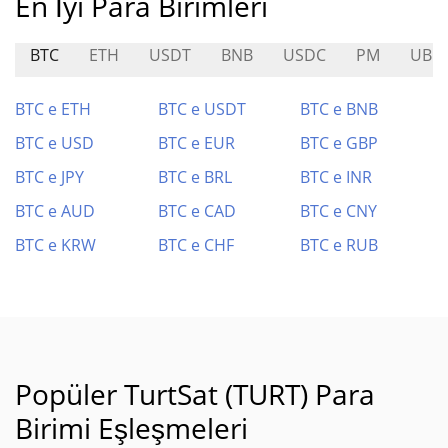
En İyi Para Birimleri
BTC
ETH
USDT
BNB
USDC
PM
UBE
BTC e ETH
BTC e USDT
BTC e BNB
BTC e USD
BTC e EUR
BTC e GBP
BTC e JPY
BTC e BRL
BTC e INR
BTC e AUD
BTC e CAD
BTC e CNY
BTC e KRW
BTC e CHF
BTC e RUB
Popüler TurtSat (TURT) Para
Birimi Eşleşmeleri