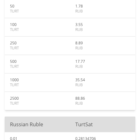
50
1.78
TURT
RUB
100
3.55
TURT
RUB
250
8.89
TURT
RUB
500
17.77
TURT
RUB
1000
35.54
TURT
RUB
2500
88.86
TURT
RUB
Russian Ruble
TurtSat
0.01
0.28134706