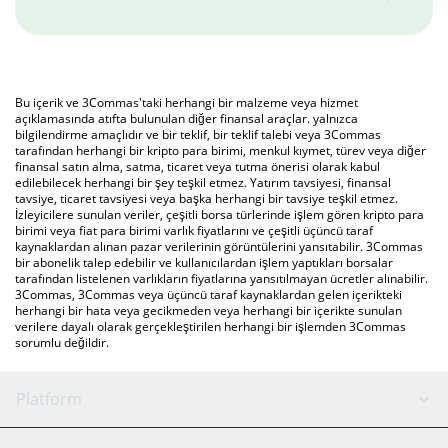
Bu içerik ve 3Commas'taki herhangi bir malzeme veya hizmet
açıklamasında atıfta bulunulan diğer finansal araçlar. yalnızca
bilgilendirme amaçlıdır ve bir teklif, bir teklif talebi veya 3Commas
tarafından herhangi bir kripto para birimi, menkul kıymet, türev veya diğer
finansal satın alma, satma, ticaret veya tutma önerisi olarak kabul
edilebilecek herhangi bir şey teşkil etmez. Yatırım tavsiyesi, finansal
tavsiye, ticaret tavsiyesi veya başka herhangi bir tavsiye teşkil etmez.
İzleyicilere sunulan veriler, çeşitli borsa türlerinde işlem gören kripto para
birimi veya fiat para birimi varlık fiyatlarını ve çeşitli üçüncü taraf
kaynaklardan alınan pazar verilerinin görüntülerini yansıtabilir. 3Commas
bir abonelik talep edebilir ve kullanıcılardan işlem yaptıkları borsalar
tarafından listelenen varlıkların fiyatlarına yansıtılmayan ücretler alınabilir.
3Commas, 3Commas veya üçüncü taraf kaynaklardan gelen içerikteki
herhangi bir hata veya gecikmeden veya herhangi bir içerikte sunulan
verilere dayalı olarak gerçekleştirilen herhangi bir işlemden 3Commas
sorumlu değildir.
Platform