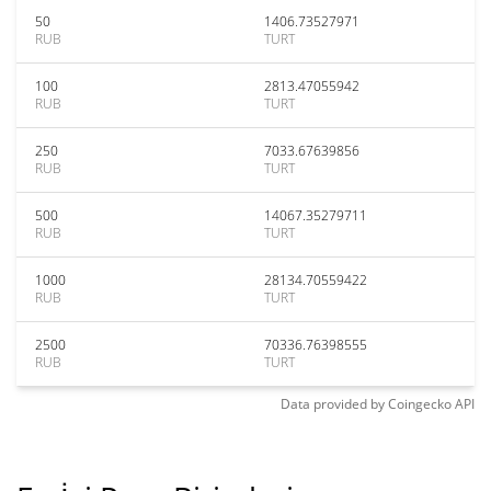
50
1406.73527971
RUB
TURT
100
2813.47055942
RUB
TURT
250
7033.67639856
RUB
TURT
500
14067.35279711
RUB
TURT
1000
28134.70559422
RUB
TURT
2500
70336.76398555
RUB
TURT
Data provided by
Coingecko
API