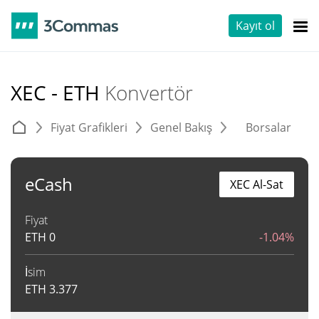
Kayıt ol
XEC - ETH
Konvertör
Fiyat Grafikleri
Genel Bakış
Borsalar
T
eCash
XEC Al-Sat
Fiyat
ETH
0
-1.04%
İsim
ETH
3.377