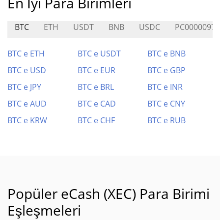
En İyi Para Birimleri
BTC
ETH
USDT
BNB
USDC
PC0000097
BTC e ETH
BTC e USDT
BTC e BNB
BTC e USD
BTC e EUR
BTC e GBP
BTC e JPY
BTC e BRL
BTC e INR
BTC e AUD
BTC e CAD
BTC e CNY
BTC e KRW
BTC e CHF
BTC e RUB
Popüler eCash (XEC) Para Birimi
Eşleşmeleri