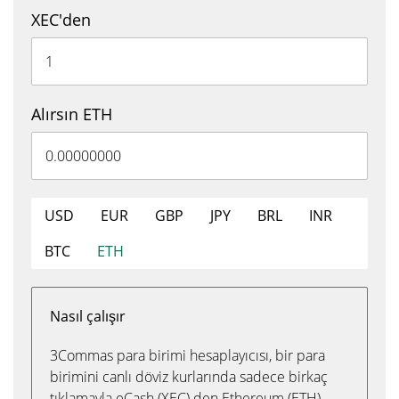
XEC'den
Alırsın ETH
USD
EUR
GBP
JPY
BRL
INR
BTC
ETH
Nasıl çalışır
3Commas para birimi hesaplayıcısı, bir para
birimini canlı döviz kurlarında sadece birkaç
tıklamayla eCash (XEC) den Ethereum (ETH)