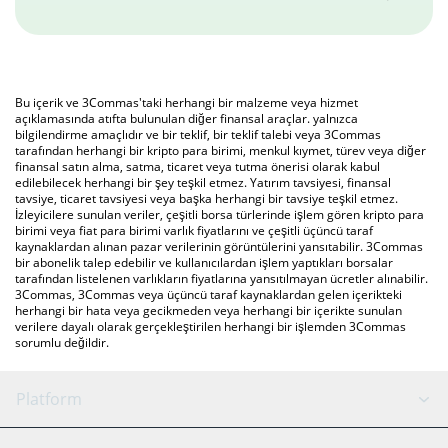
Bu içerik ve 3Commas'taki herhangi bir malzeme veya hizmet
açıklamasında atıfta bulunulan diğer finansal araçlar. yalnızca
bilgilendirme amaçlıdır ve bir teklif, bir teklif talebi veya 3Commas
tarafından herhangi bir kripto para birimi, menkul kıymet, türev veya diğer
finansal satın alma, satma, ticaret veya tutma önerisi olarak kabul
edilebilecek herhangi bir şey teşkil etmez. Yatırım tavsiyesi, finansal
tavsiye, ticaret tavsiyesi veya başka herhangi bir tavsiye teşkil etmez.
İzleyicilere sunulan veriler, çeşitli borsa türlerinde işlem gören kripto para
birimi veya fiat para birimi varlık fiyatlarını ve çeşitli üçüncü taraf
kaynaklardan alınan pazar verilerinin görüntülerini yansıtabilir. 3Commas
bir abonelik talep edebilir ve kullanıcılardan işlem yaptıkları borsalar
tarafından listelenen varlıkların fiyatlarına yansıtılmayan ücretler alınabilir.
3Commas, 3Commas veya üçüncü taraf kaynaklardan gelen içerikteki
herhangi bir hata veya gecikmeden veya herhangi bir içerikte sunulan
verilere dayalı olarak gerçekleştirilen herhangi bir işlemden 3Commas
sorumlu değildir.
Platform