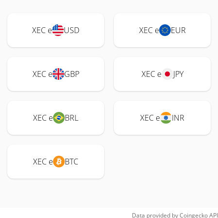
XEC e
USD
XEC e
EUR
XEC e
GBP
XEC e
JPY
XEC e
BRL
XEC e
INR
XEC e
BTC
Data provided by
Coingecko
API