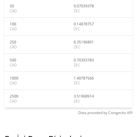
50
0.07039378
CAD
ZEC
100
0.14078757
CAD
ZEC
250
0.35196891
CAD
ZEC
500
0.70393783
CAD
ZEC
1000
1.40787566
CAD
ZEC
2500
3.51968914
CAD
ZEC
Data provided by
Coingecko
API