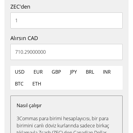
ZEC'den
Alırsın CAD
USD
EUR
GBP
JPY
BRL
INR
BTC
ETH
Nasıl çalışır
3Commas para birimi hesaplayıcısı, bir para
birimini canlı döviz kurlarında sadece birkaç
tıklamayla Zcash (ZEC) den Canadian Dollar