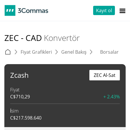
Kayıt ol
ZEC - CAD
Konvertör
Fiyat Grafikleri
Genel Bakış
Borsalar
T
Zcash
ZEC Al-Sat
Fiyat
C$
710,29
+ 2.43%
İsim
C$
217.598.640