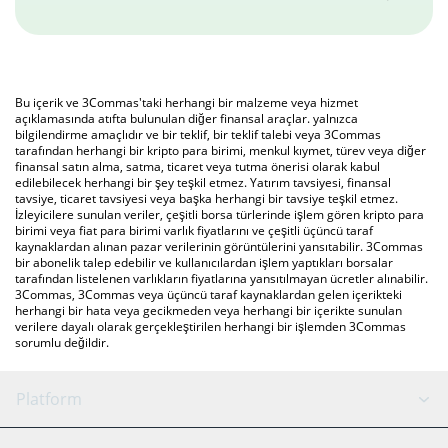
Bu içerik ve 3Commas'taki herhangi bir malzeme veya hizmet
açıklamasında atıfta bulunulan diğer finansal araçlar. yalnızca
bilgilendirme amaçlıdır ve bir teklif, bir teklif talebi veya 3Commas
tarafından herhangi bir kripto para birimi, menkul kıymet, türev veya diğer
finansal satın alma, satma, ticaret veya tutma önerisi olarak kabul
edilebilecek herhangi bir şey teşkil etmez. Yatırım tavsiyesi, finansal
tavsiye, ticaret tavsiyesi veya başka herhangi bir tavsiye teşkil etmez.
İzleyicilere sunulan veriler, çeşitli borsa türlerinde işlem gören kripto para
birimi veya fiat para birimi varlık fiyatlarını ve çeşitli üçüncü taraf
kaynaklardan alınan pazar verilerinin görüntülerini yansıtabilir. 3Commas
bir abonelik talep edebilir ve kullanıcılardan işlem yaptıkları borsalar
tarafından listelenen varlıkların fiyatlarına yansıtılmayan ücretler alınabilir.
3Commas, 3Commas veya üçüncü taraf kaynaklardan gelen içerikteki
herhangi bir hata veya gecikmeden veya herhangi bir içerikte sunulan
verilere dayalı olarak gerçekleştirilen herhangi bir işlemden 3Commas
sorumlu değildir.
Platform