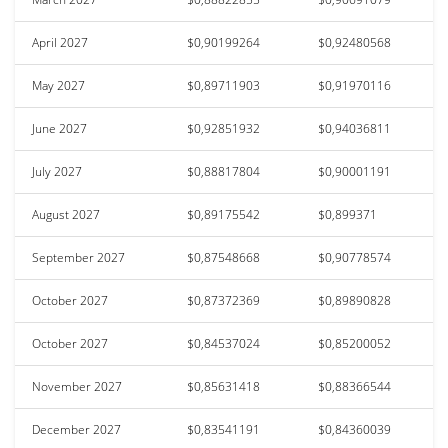
April 2027
$0,90199264
$0,92480568
May 2027
$0,89711903
$0,91970116
June 2027
$0,92851932
$0,94036811
July 2027
$0,88817804
$0,90001191
August 2027
$0,89175542
$0,899371
September 2027
$0,87548668
$0,90778574
October 2027
$0,87372369
$0,89890828
October 2027
$0,84537024
$0,85200052
November 2027
$0,85631418
$0,88366544
December 2027
$0,83541191
$0,84360039