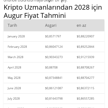
Kripto Uzmanlarından 2028 için
Augur Fiyat Tahmini
Tarih
Asgari
en az
January 2028
$0,8571797
$0,88220907
February 2028
$0,86047124
$0,89252844
March 2028
$0,90343273
$0,91215939
April 2028
$0,88708
$0,88708267
May 2028
$0,87348841
$0,88704277
June 2028
$0,86121087
$0,86372115
July 2028
$0,81643798
$0,86557285