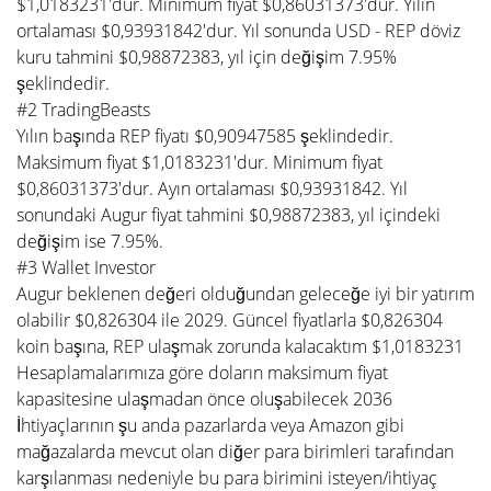
$1,0183231'dur. Minimum fiyat $0,86031373'dur. Yılın
ortalaması $0,93931842'dur. Yıl sonunda USD - REP döviz
kuru tahmini $0,98872383, yıl için değişim 7.95%
şeklindedir.
#2 TradingBeasts
Yılın başında REP fiyatı $0,90947585 şeklindedir.
Maksimum fiyat $1,0183231'dur. Minimum fiyat
$0,86031373'dur. Ayın ortalaması $0,93931842. Yıl
sonundaki Augur fiyat tahmini $0,98872383, yıl içindeki
değişim ise 7.95%.
#3 Wallet Investor
Augur beklenen değeri olduğundan geleceğe iyi bir yatırım
olabilir $0,826304 ile 2029. Güncel fiyatlarla $0,826304
koin başına, REP ulaşmak zorunda kalacaktım $1,0183231
Hesaplamalarımıza göre doların maksimum fiyat
kapasitesine ulaşmadan önce oluşabilecek 2036
İhtiyaçlarının şu anda pazarlarda veya Amazon gibi
mağazalarda mevcut olan diğer para birimleri tarafından
karşılanması nedeniyle bu para birimini isteyen/ihtiyaç