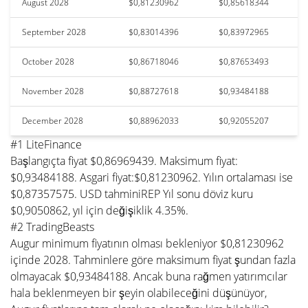
August 2028
$0,81230962
$0,85618344
September 2028
$0,83014396
$0,83972965
October 2028
$0,86718046
$0,87653493
November 2028
$0,88727618
$0,93484188
December 2028
$0,88962033
$0,92055207
#1 LiteFinance
Başlangıçta fiyat $0,86969439. Maksimum fiyat:
$0,93484188. Asgari fiyat:$0,81230962. Yılın ortalaması ise
$0,87357575. USD tahminiREP Yıl sonu döviz kuru
$0,9050862, yıl için değişiklik 4.35%.
#2 TradingBeasts
Augur minimum fiyatının olması bekleniyor $0,81230962
içinde 2028. Tahminlere göre maksimum fiyat şundan fazla
olmayacak $0,93484188. Ancak buna rağmen yatırımcılar
hala beklenmeyen bir şeyin olabileceğini düşünüyor,