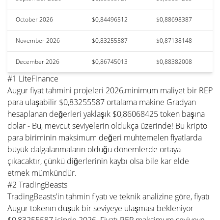
October 2026
$0,84496512
$0,88698387
November 2026
$0,83255587
$0,87138148
December 2026
$0,86745013
$0,88382008
#1 LiteFinance
Augur fiyat tahmini projeleri 2026,minimum maliyet bir REP
para ulaşabilir $0,83255587 ortalama makine Gradyan
hesaplanan değerleri yaklaşık $0,86068425 token başına
dolar - Bu, mevcut seviyelerin oldukça üzerinde! Bu kripto
para biriminin maksimum değeri muhtemelen fiyatlarda
büyük dalgalanmaların olduğu dönemlerde ortaya
çıkacaktır, çünkü diğerlerinin kaybı olsa bile kar elde
etmek mümkündür.
#2 TradingBeasts
TradingBeasts'in tahmin fiyatı ve teknik analizine göre, fiyatı
Augur tokenın düşük bir seviyeye ulaşması bekleniyor