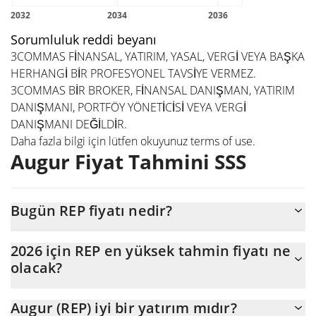
Sorumluluk reddi beyanı
3COMMAS FİNANSAL, YATIRIM, YASAL, VERGİ VEYA BAŞKA
HERHANGİ BİR PROFESYONEL TAVSİYE VERMEZ.
3COMMAS BİR BROKER, FİNANSAL DANIŞMAN, YATIRIM
DANIŞMANI, PORTFÖY YÖNETİCİSİ VEYA VERGİ
DANIŞMANI DEĞİLDİR.
Daha fazla bilgi için lütfen okuyunuz
terms of use
.
Augur Fiyat Tahmini SSS
Bugün REP fiyatı nedir?
Bugün Augur (REP), piyasa değeriyle $0,826304 seviyesinde
2026 için REP en yüksek tahmin fiyatı ne
işlem görüyor
olacak?
REP fiyatının 2026 sonunda maksimum $0,88382008 seviyesine
Augur (REP) iyi bir yatırım mıdır?
ulaşması bekleniyor.