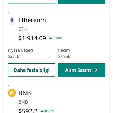
2
Ethereum
ETH
$
1.914,09
0.50%
Piyasa değeri
Hacim
$231B
$7,96B
Daha fazla bilgi
Alım Satım
4
BNB
BNB
$
592,2
0.20%