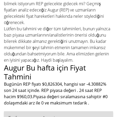
bilmek istiyorum REP gelecekte gidecek mi? Geçmiş
fiyatları analiz edeceğiz Augur (REP) ve uzmanların
gelecekteki fiyat hareketleri hakkında neler söylediğini
öğrenecek.
Lütfen bu tahmini ve diğer tüm tahminleri, bunun yalnızca
bazı piyasa uzmanlarının/analistlerinin önerisi olduğunu
bilerek dikkate almanız gerektiğini unutmayın. Bu kadar
mükemmel bir şeyi tahmin etmenin tamamen imkansız
olduğundan bahsetmiyorum bile. Ama elimizden gelenin
en iyisini yapacağız. Haydi başlayalım.
Augur Bu hafta için Fiyat
Tahmini
Bugünün REP fiyatı $0,826304, hangisi var -4.30882%
son 24 saat içinde. REP piyasa değeri . 24 saat REP
hacim $960,03.Piyasa değeri sıralamasına sahiptir #0
dolaşımdaki arz ile 0 ve maksimum tedarik .