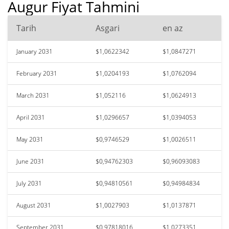
Augur Fiyat Tahmini
Tarih
Asgari
en az
January 2031
$1,0622342
$1,0847271
February 2031
$1,0204193
$1,0762094
March 2031
$1,052116
$1,0624913
April 2031
$1,0296657
$1,0394053
May 2031
$0,9746529
$1,0026511
June 2031
$0,94762303
$0,96093083
July 2031
$0,94810561
$0,94984834
August 2031
$1,0027903
$1,0137871
September 2031
$0,97818016
$1,0273351