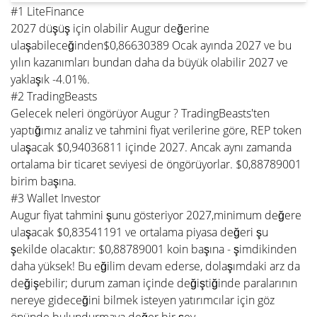
#1 LiteFinance
2027 düşüş için olabilir Augur değerine
ulaşabileceğinden$0,86630389 Ocak ayında 2027 ve bu
yılın kazanımları bundan daha da büyük olabilir 2027 ve
yaklaşık -4.01%.
#2 TradingBeasts
Gelecek neleri öngörüyor Augur ? TradingBeasts'ten
yaptığımız analiz ve tahmini fiyat verilerine göre, REP token
ulaşacak $0,94036811 içinde 2027. Ancak aynı zamanda
ortalama bir ticaret seviyesi de öngörüyorlar. $0,88789001
birim başına.
#3 Wallet Investor
Augur fiyat tahmini şunu gösteriyor 2027,minimum değere
ulaşacak $0,83541191 ve ortalama piyasa değeri şu
şekilde olacaktır: $0,88789001 koin başına - şimdikinden
daha yüksek! Bu eğilim devam ederse, dolaşımdaki arz da
değişebilir; durum zaman içinde değiştiğinde paralarının
nereye gideceğini bilmek isteyen yatırımcılar için göz
önünde bulundurmaya değer bir şey.