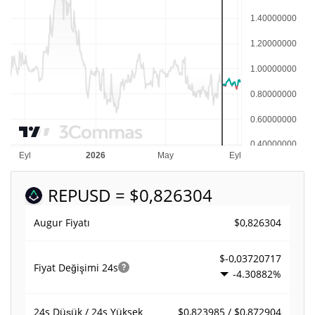
REP
USD = $0,826304
$0,826304
Augur Fiyatı
$-0,03720717
Fiyat Değişimi
24s
-4.30882%
$0,823985 / $0,872904
24s Düşük / 24s Yüksek