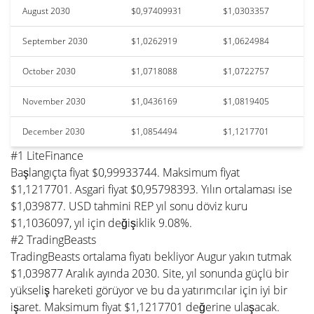
August 2030
$0,97409931
$1,0303357
September 2030
$1,0262919
$1,0624984
October 2030
$1,0718088
$1,0722757
November 2030
$1,0436169
$1,0819405
December 2030
$1,0854494
$1,1217701
#1 LiteFinance
Başlangıçta fiyat $0,99933744. Maksimum fiyat
$1,1217701. Asgari fiyat $0,95798393. Yılın ortalaması ise
$1,039877. USD tahmini REP yıl sonu döviz kuru
$1,1036097, yıl için değişiklik 9.08%.
#2 TradingBeasts
TradingBeasts ortalama fiyatı bekliyor Augur yakın tutmak
$1,039877 Aralık ayında 2030. Site, yıl sonunda güçlü bir
yükseliş hareketi görüyor ve bu da yatırımcılar için iyi bir
işaret. Maksimum fiyat $1,1217701 değerine ulaşacak.