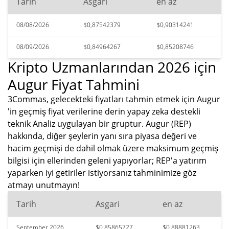
Tarih
Asgari
en az
08/08/2026
$0,87542379
$0,90314241
08/09/2026
$0,84964267
$0,85208746
Kripto Uzmanlarından 2026 için
Augur Fiyat Tahmini
3Commas, gelecekteki fiyatları tahmin etmek için Augur
'in geçmiş fiyat verilerine derin yapay zeka destekli
teknik Analiz uygulayan bir gruptur. Augur (REP)
hakkında, diğer şeylerin yanı sıra piyasa değeri ve
hacim geçmişi de dahil olmak üzere maksimum geçmiş
bilgisi için ellerinden geleni yapıyorlar; REP'a yatırım
yaparken iyi getiriler istiyorsanız tahminimize göz
atmayı unutmayın!
Tarih
Asgari
en az
September 2026
$0,85865727
$0,88881263