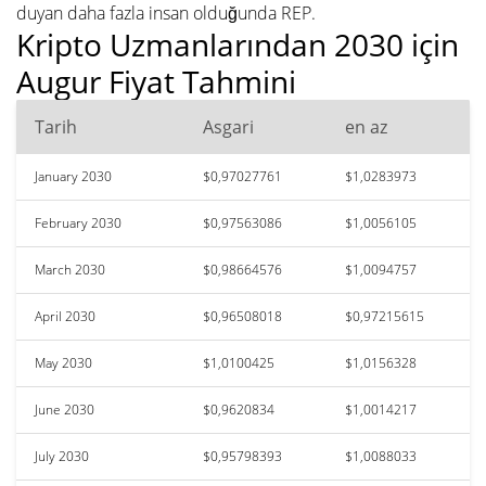
duyan daha fazla insan olduğunda REP.
Kripto Uzmanlarından 2030 için
Augur Fiyat Tahmini
Tarih
Asgari
en az
January 2030
$0,97027761
$1,0283973
February 2030
$0,97563086
$1,0056105
March 2030
$0,98664576
$1,0094757
April 2030
$0,96508018
$0,97215615
May 2030
$1,0100425
$1,0156328
June 2030
$0,9620834
$1,0014217
July 2030
$0,95798393
$1,0088033