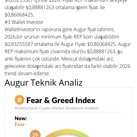
$0,83255587 içinde 2026. Fiyatı REP maksimum seviyeye
ulaşabilir $0,88881263 ortalama işlem fiyatı ile
$0,86068425.
#3 Wallet Investor
WalletInvestor'ın raporuna göre Augur fiyat tahmini,
2026,bir ürünün minimum fiyatı REP koin ulaşabildim
$0,83255587 ortalama ile Augur Fiyatı $0,86068425. Augur
REP maksimum fiyatı civarında olurdu $0,88881263, şu
anki fiyatının çok üstünde. Mevcut dolaşımdaki arz,
gelecekte dolaşımdaki arz fiyatından da farklı olabilir.2026
trend devam ederse.
Augur Teknik Analiz