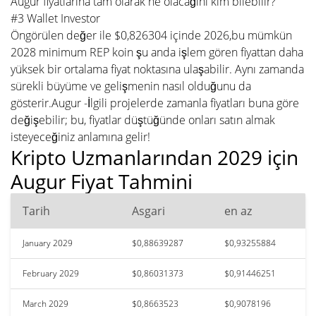
Augur fiyatlarına tam olarak ne olacağını kim bilebilir?
#3 Wallet Investor
Öngörülen değer ile $0,826304 içinde 2026,bu mümkün
2028 minimum REP koin şu anda işlem gören fiyattan daha
yüksek bir ortalama fiyat noktasına ulaşabilir. Aynı zamanda
sürekli büyüme ve gelişmenin nasıl olduğunu da
gösterir.Augur -İlgili projelerde zamanla fiyatları buna göre
değişebilir; bu, fiyatlar düştüğünde onları satın almak
isteyeceğiniz anlamına gelir!
Kripto Uzmanlarından 2029 için
Augur Fiyat Tahmini
Tarih
Asgari
en az
January 2029
$0,88639287
$0,93255884
February 2029
$0,86031373
$0,91446251
March 2029
$0,8663523
$0,9078196