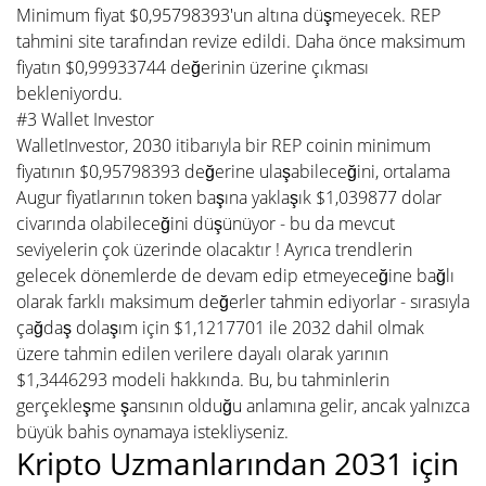
Minimum fiyat $0,95798393'un altına düşmeyecek. REP
tahmini site tarafından revize edildi. Daha önce maksimum
fiyatın $0,99933744 değerinin üzerine çıkması
bekleniyordu.
#3 Wallet Investor
WalletInvestor, 2030 itibarıyla bir REP coinin minimum
fiyatının $0,95798393 değerine ulaşabileceğini, ortalama
Augur fiyatlarının token başına yaklaşık $1,039877 dolar
civarında olabileceğini düşünüyor - bu da mevcut
seviyelerin çok üzerinde olacaktır ! Ayrıca trendlerin
gelecek dönemlerde de devam edip etmeyeceğine bağlı
olarak farklı maksimum değerler tahmin ediyorlar - sırasıyla
çağdaş dolaşım için $1,1217701 ile 2032 dahil olmak
üzere tahmin edilen verilere dayalı olarak yarının
$1,3446293 modeli hakkında. Bu, bu tahminlerin
gerçekleşme şansının olduğu anlamına gelir, ancak yalnızca
büyük bahis oynamaya istekliyseniz.
Kripto Uzmanlarından 2031 için