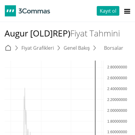
Kayıt ol
Augur [OLD]REP)
Fiyat Tahmini
Fiyat Grafikleri
Genel Bakış
Borsalar
T