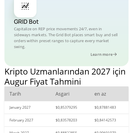
GRID Bot
Capitalize on REP price movements 24/7, even in
sideways markets. The Grid Bot places smart buy and sell
orders within preset ranges to capture every market
swing.
Learn more
Kripto Uzmanlarından 2027 için
Augur Fiyat Tahmini
Tarih
Asgari
en az
January 2027
$0,85379295
$0,87881483
February 2027
$0,83578203
$0,84142573
March 2027
$0,88822855
$0,90691079