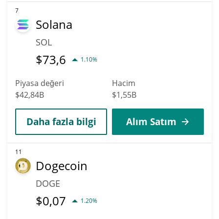
7
Solana
SOL
$
73,6
1.10%
Piyasa değeri
Hacim
$42,84B
$1,55B
Daha fazla bilgi
Alım Satım
11
Dogecoin
DOGE
$
0,07
1.20%