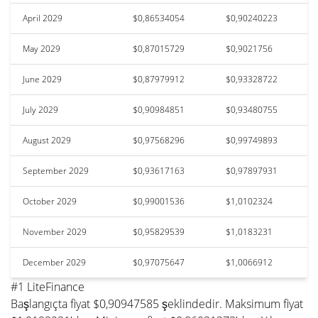
April 2029
$0,86534054
$0,90240223
May 2029
$0,87015729
$0,9021756
June 2029
$0,87979912
$0,93328722
July 2029
$0,90984851
$0,93480755
August 2029
$0,97568296
$0,99749893
September 2029
$0,93617163
$0,97897931
October 2029
$0,99001536
$1,0102324
November 2029
$0,95829539
$1,0183231
December 2029
$0,97075647
$1,0066912
#1 LiteFinance
Başlangıçta fiyat $0,90947585 şeklindedir. Maksimum fiyat