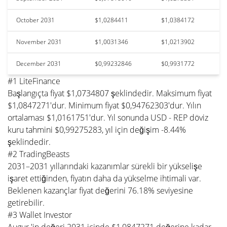
October 2031
$1,0284411
$1,0384172
November 2031
$1,0031346
$1,0213902
December 2031
$0,99232846
$0,9931772
#1 LiteFinance
Başlangıçta fiyat $1,0734807 şeklindedir. Maksimum fiyat
$1,0847271'dur. Minimum fiyat $0,94762303'dur. Yılın
ortalaması $1,0161751'dur. Yıl sonunda USD - REP döviz
kuru tahmini $0,99275283, yıl için değişim -8.44%
şeklindedir.
#2 TradingBeasts
2031–2031 yıllarındaki kazanımlar sürekli bir yükselişe
işaret ettiğinden, fiyatın daha da yükselme ihtimali var.
Beklenen kazançlar fiyat değerini 76.18% seviyesine
getirebilir.
#3 Wallet Investor
Augur 'in değeri 2031 içinde $1,0847271 değerine kadar