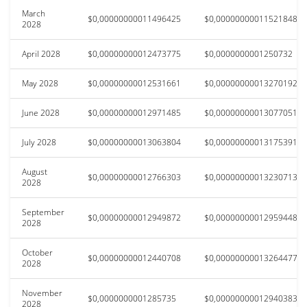
March
$0,00000000011496425
$0,00000000011521848
2028
April 2028
$0,00000000012473775
$0,0000000001250732
May 2028
$0,00000000012531661
$0,00000000013270192
June 2028
$0,00000000012971485
$0,00000000013077051
July 2028
$0,00000000013063804
$0,00000000013175391
August
$0,00000000012766303
$0,00000000013230713
2028
September
$0,00000000012949872
$0,00000000012959448
2028
October
$0,00000000012440708
$0,00000000013264477
2028
November
$0,0000000001285735
$0,00000000012940383
2028