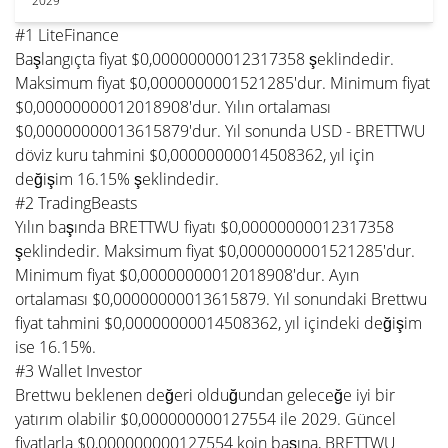
2029
#1 LiteFinance
Başlangıçta fiyat $0,00000000012317358 şeklindedir.
Maksimum fiyat $0,0000000001521285'dur. Minimum fiyat
$0,00000000012018908'dur. Yılın ortalaması
$0,00000000013615879'dur. Yıl sonunda USD - BRETTWU
döviz kuru tahmini $0,00000000014508362, yıl için
değişim 16.15% şeklindedir.
#2 TradingBeasts
Yılın başında BRETTWU fiyatı $0,00000000012317358
şeklindedir. Maksimum fiyat $0,0000000001521285'dur.
Minimum fiyat $0,00000000012018908'dur. Ayın
ortalaması $0,00000000013615879. Yıl sonundaki Brettwu
fiyat tahmini $0,00000000014508362, yıl içindeki değişim
ise 16.15%.
#3 Wallet Investor
Brettwu beklenen değeri olduğundan geleceğe iyi bir
yatırım olabilir $0,000000000127554 ile 2029. Güncel
fiyatlarla $0,000000000127554 koin başına, BRETTWU