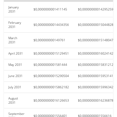
January
$0,0000000001411145
$0,00000000014295259
2031
February
$0,00000000014434356
$0,00000000015044828
2031
March
$0,000000000149761
$0,00000000015148047
2031
April 2031
$0,00000000015129451
$0,00000000016024142
May 2031
$0,0000000001581444
$0,00000000015831212
June 2031
$0,00000000015290504
$0,00000000015953141
July 2031
$0,00000000015862182
$0,00000000015996342
August
$0,00000000016126653
$0,00000000016236878
2031
September
$0,0000000001556401
$0,0000000001556616