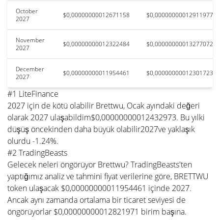
October
$0,00000000012671158
$0,00000000012911977
2027
November
$0,00000000012322484
$0,00000000013277072
2027
December
$0,00000000011954461
$0,00000000012301723
2027
#1 LiteFinance
2027 için de kötü olabilir Brettwu, Ocak ayındaki değeri
olarak 2027 ulaşabildim$0,00000000012432973. Bu yılki
düşüş öncekinden daha büyük olabilir2027ve yaklaşık
olurdu -1.24%.
#2 TradingBeasts
Gelecek neleri öngörüyor Brettwu? TradingBeasts'ten
yaptığımız analiz ve tahmini fiyat verilerine göre, BRETTWU
token ulaşacak $0,00000000011954461 içinde 2027.
Ancak aynı zamanda ortalama bir ticaret seviyesi de
öngörüyorlar $0,00000000012821971 birim başına.