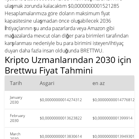
ulaşmak zorunda kalacaktım $0,0000000001521285
Hesaplamalarımıza göre doların maksimum fiyat
kapasitesine ulaşmadan önce oluşabilecek 2036
İhtiyaçlarının şu anda pazarlarda veya Amazon gibi
mağazalarda mevcut olan diğer para birimleri tarafından
karşılanması nedeniyle bu para birimini isteyen/ihtiyaç
duyan daha fazla insan olduğunda BRETTWU.
Kripto Uzmanlarından 2030 için
Brettwu Fiyat Tahmini
Tarih
Asgari
en az
January
$0,00000000014274312
$0,00000000014776812
2030
February
$0,00000000013623822
$0,0000000001399914
2030
March
$0,00000000013830614
$0,00000000013949301
2030