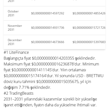
2031
October
$0,00000000014597292
$0,00000000014855426
2031
November
$0,00000000014931736
$0,00000000015721726
2031
December
$0,00000000014673666
$0,00000000015397683
2031
#1 LiteFinance
Başlangıçta fiyat $0,00000000014203355 şeklindedir.
Maksimum fiyat $0,00000000016236878'dur. Minimum
fiyat $0,0000000001411145'dur. Yılın ortalaması
$0,00000000015174164'dur. Yıl sonunda USD - BRETTWU
döviz kuru tahmini $0,00000000015035675, yıl için
değişim 7.71% şeklindedir.
#2 TradingBeasts
2031–2031 yıllarındaki kazanımlar sürekli bir yükselişe
işaret ettiğinden, fiyatın daha da yükselme ihtimali var.