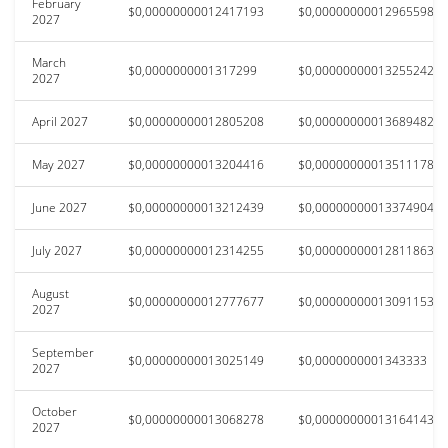
February
$0,00000000012417193
$0,00000000012965598
2027
March
$0,0000000001317299
$0,00000000013255242
2027
April 2027
$0,00000000012805208
$0,00000000013689482
May 2027
$0,00000000013204416
$0,00000000013511178
June 2027
$0,00000000013212439
$0,00000000013374904
July 2027
$0,00000000012314255
$0,00000000012811863
August
$0,00000000012777677
$0,00000000013091153
2027
September
$0,00000000013025149
$0,0000000001343333
2027
October
$0,00000000013068278
$0,00000000013164143
2027