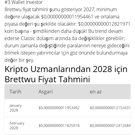
#3 Wallet Investor
Brettwu fiyat tahmini şunu gösteriyor 2027, minimum
değere ulaşacak $0,00000000011954461 ve ortalama
piyasa değeri şu şekilde olacaktır: $0,00000000012821971
koin başına - şimdikinden daha düşük! Bu trend devam
ederse Classic dolaşım arzında da değişiklikler görebilir;
durum zamanla değiştiğinde paralarının nereye gideceğini
bilmek isteyen yatırımcılar için göz önünde bulundurmaya
değer bir şey.
Kripto Uzmanlarından 2028 için
Brettwu Fiyat Tahmini
Tarih
Asgari
en az
January
$0,00000000011953492
$0,00000000012153431
2028
February
$0,00000000011825918
$0,00000000012412684
2028