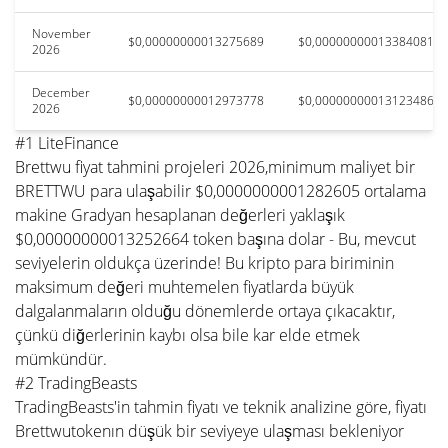
November
$0,00000000013275689
$0,00000000013384081
2026
December
$0,00000000012973778
$0,00000000013123486
2026
#1 LiteFinance
Brettwu fiyat tahmini projeleri 2026,minimum maliyet bir
BRETTWU para ulaşabilir $0,0000000001282605 ortalama
makine Gradyan hesaplanan değerleri yaklaşık
$0,00000000013252664 token başına dolar - Bu, mevcut
seviyelerin oldukça üzerinde! Bu kripto para biriminin
maksimum değeri muhtemelen fiyatlarda büyük
dalgalanmaların olduğu dönemlerde ortaya çıkacaktır,
çünkü diğerlerinin kaybı olsa bile kar elde etmek
mümkündür.
#2 TradingBeasts
TradingBeasts'in tahmin fiyatı ve teknik analizine göre, fiyatı
Brettwutokenın düşük bir seviyeye ulaşması bekleniyor