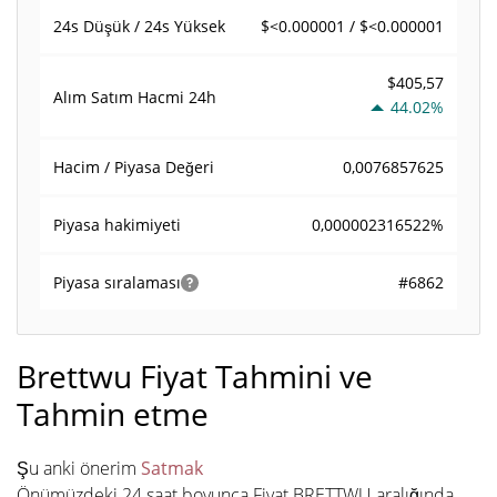
$<0.000001 / $<0.000001
24s Düşük / 24s Yüksek
$405,57
Alım Satım Hacmi
24h
44.02%
0,0076857625
Hacim / Piyasa Değeri
0,000002316522%
Piyasa hakimiyeti
#6862
Piyasa sıralaması
Brettwu Fiyat Tahmini ve
Tahmin etme
Şu anki önerim
Satmak
Önümüzdeki 24 saat boyunca Fiyat BRETTWU aralığında