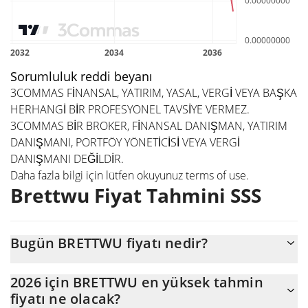
Sorumluluk reddi beyanı
3COMMAS FİNANSAL, YATIRIM, YASAL, VERGİ VEYA BAŞKA
HERHANGİ BİR PROFESYONEL TAVSİYE VERMEZ.
3COMMAS BİR BROKER, FİNANSAL DANIŞMAN, YATIRIM
DANIŞMANI, PORTFÖY YÖNETİCİSİ VEYA VERGİ
DANIŞMANI DEĞİLDİR.
Daha fazla bilgi için lütfen okuyunuz
terms of use
.
Brettwu Fiyat Tahmini SSS
Bugün BRETTWU fiyatı nedir?
Bugün Brettwu (BRETTWU), $52.769 piyasa değeriyle
2026 için BRETTWU en yüksek tahmin
$0,000000000127554 seviyesinde işlem görüyor
fiyatı ne olacak?