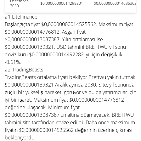
December
$0,00000000014298201
$0,00000000014686362
2030
#1 LiteFinance
Başlangıçta fiyat $0,00000000014525562. Maksimum fiyat
$0,00000000014776812. Asgari fiyat
$0,00000000013087387. Yılın ortalaması ise
$0,000000000139321. USD tahmini BRETTWU yıl sonu
döviz kuru $0,00000000014492282, yıl için değişiklik
-0.61%.
#2 TradingBeasts
TradingBeasts ortalama fiyatı bekliyor Brettwu yakın tutmak
$0,000000000139321 Aralık ayında 2030. Site, yıl sonunda
güçlü bir yükseliş hareketi görüyor ve bu da yatırımcılar için
iyi bir işaret. Maksimum fiyat $0,00000000014776812
değerine ulaşacak. Minimum fiyat
$0,00000000013087387'un altına düşmeyecek. BRETTWU
tahmini site tarafından revize edildi. Daha önce maksimum
fiyatın $0,00000000014525562 değerinin üzerine çıkması
bekleniyordu.