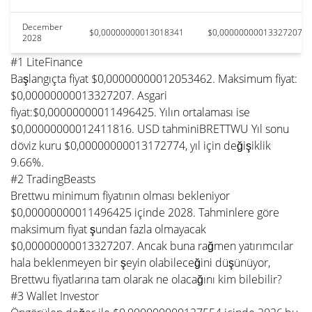
December
$0,00000000013018341
$0,00000000013327207
2028
#1 LiteFinance
Başlangıçta fiyat $0,00000000012053462. Maksimum fiyat:
$0,00000000013327207. Asgari
fiyat:$0,00000000011496425. Yılın ortalaması ise
$0,00000000012411816. USD tahminiBRETTWU Yıl sonu
döviz kuru $0,00000000013172774, yıl için değişiklik
9.66%.
#2 TradingBeasts
Brettwu minimum fiyatının olması bekleniyor
$0,00000000011496425 içinde 2028. Tahminlere göre
maksimum fiyat şundan fazla olmayacak
$0,00000000013327207. Ancak buna rağmen yatırımcılar
hala beklenmeyen bir şeyin olabileceğini düşünüyor,
Brettwu fiyatlarına tam olarak ne olacağını kim bilebilir?
#3 Wallet Investor