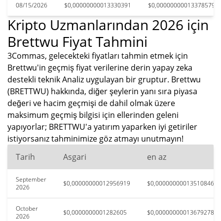
08/15/2026
$0,00000000013330391
$0,00000000013378579
Kripto Uzmanlarından 2026 için
Brettwu Fiyat Tahmini
3Commas, gelecekteki fiyatları tahmin etmek için
Brettwu'in geçmiş fiyat verilerine derin yapay zeka
destekli teknik Analiz uygulayan bir gruptur. Brettwu
(BRETTWU) hakkında, diğer şeylerin yanı sıra piyasa
değeri ve hacim geçmişi de dahil olmak üzere
maksimum geçmiş bilgisi için ellerinden geleni
yapıyorlar; BRETTWU'a yatırım yaparken iyi getiriler
istiyorsanız tahminimize göz atmayı unutmayın!
Tarih
Asgari
en az
September
$0,00000000012956919
$0,00000000013510846
2026
October
$0,0000000001282605
$0,00000000013679278
2026