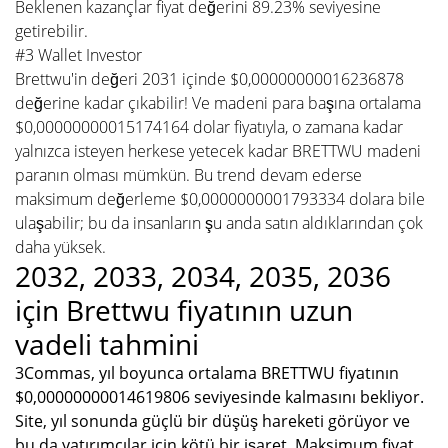
Beklenen kazançlar fiyat değerini 89.23% seviyesine
getirebilir.
#3 Wallet Investor
Brettwu'in değeri 2031 içinde $0,00000000016236878
değerine kadar çıkabilir! Ve madeni para başına ortalama
$0,00000000015174164 dolar fiyatıyla, o zamana kadar
yalnızca isteyen herkese yetecek kadar BRETTWU madeni
paranın olması mümkün. Bu trend devam ederse
maksimum değerleme $0,0000000001793334 dolara bile
ulaşabilir; bu da insanların şu anda satın aldıklarından çok
daha yüksek.
2032, 2033, 2034, 2035, 2036
için Brettwu fiyatının uzun
vadeli tahmini
3Commas, yıl boyunca ortalama BRETTWU fiyatının
$0,00000000014619806 seviyesinde kalmasını bekliyor.
Site, yıl sonunda güçlü bir düşüş hareketi görüyor ve
bu da yatırımcılar için kötü bir işaret. Maksimum fiyat