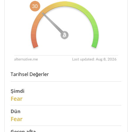
Tarihsel Değerler
Şimdi
30
Fear
Dün
29
Fear
Geçen afta