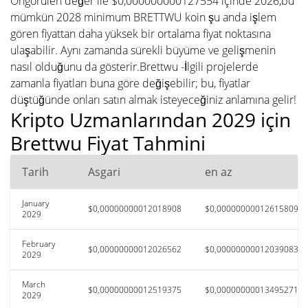
Öngörülen değer ile $0,000000000127554 içinde 2026,bu
mümkün 2028 minimum BRETTWU koin şu anda işlem
gören fiyattan daha yüksek bir ortalama fiyat noktasına
ulaşabilir. Aynı zamanda sürekli büyüme ve gelişmenin
nasıl olduğunu da gösterir.Brettwu -İlgili projelerde
zamanla fiyatları buna göre değişebilir; bu, fiyatlar
düştüğünde onları satın almak isteyeceğiniz anlamına gelir!
Kripto Uzmanlarından 2029 için
Brettwu Fiyat Tahmini
Tarih
Asgari
en az
January
$0,00000000012018908
$0,00000000012615809
2029
February
$0,00000000012026562
$0,00000000012039083
2029
March
$0,00000000012519375
$0,00000000013495271
2029