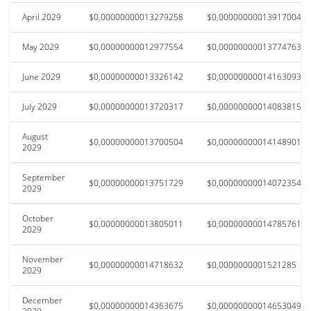
April 2029
$0,00000000013279258
$0,00000000013917004
May 2029
$0,00000000012977554
$0,00000000013774763
June 2029
$0,00000000013326142
$0,00000000014163093
July 2029
$0,00000000013720317
$0,00000000014083815
August
$0,00000000013700504
$0,00000000014148901
2029
September
$0,00000000013751729
$0,00000000014072354
2029
October
$0,00000000013805011
$0,00000000014785761
2029
November
$0,00000000014718632
$0,0000000001521285
2029
December
$0,00000000014363675
$0,00000000014653049