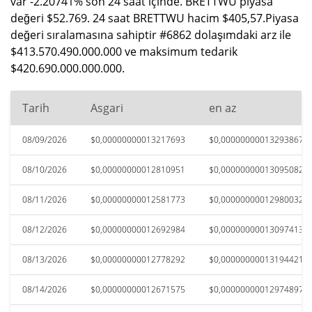
var -2.20741% son 24 saat içinde. BRETTWU piyasa
değeri $52.769. 24 saat BRETTWU hacim $405,57.Piyasa
değeri sıralamasına sahiptir #6862 dolaşımdaki arz ile
$413.570.490.000.000 ve maksimum tedarik
$420.690.000.000.000.
Tarih
Asgari
en az
08/09/2026
$0,00000000013217693
$0,00000000013293867
08/10/2026
$0,00000000012810951
$0,00000000013095082
08/11/2026
$0,00000000012581773
$0,00000000012980032
08/12/2026
$0,00000000012692984
$0,00000000013097413
08/13/2026
$0,00000000012778292
$0,00000000013194421
08/14/2026
$0,00000000012671575
$0,00000000012974897