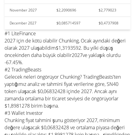
November 2027
$2,2090696
$2,779023
December 2027
$0,085714597
$0,4737908
#1 LiteFinance
2027 için de kötü olabilir Chunking, Ocak ayındaki değeri
olarak 2027 ulaşabildim$1,3193592. Bu yılki düşüş
öncekinden daha büyük olabilir2027ve yaklaşık olurdu
-67.45%.
#2 TradingBeasts
Gelecek neleri öngörüyor Chunking? TradingBeasts'ten
yaptığımız analiz ve tahmini fiyat verilerine göre, SN40
token ulaşacak $0,06832428 içinde 2027. Ancak aynı
zamanda ortalama bir ticaret seviyesi de öngörüyorlar
$1,8981278 birim başına.
#3 Wallet Investor
Chunking fiyat tahmini şunu gösteriyor 2027, minimum
değere ulaşacak $0,06832428 ve ortalama piyasa değeri
şu şekilde olacaktır: $1,8981278 koin başına - şimdikinden