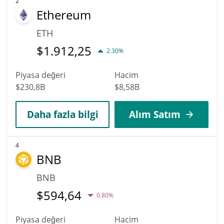
2
Ethereum
ETH
$
1.912,25
2.30%
Piyasa değeri
Hacim
$230,8B
$8,58B
Daha fazla bilgi
Alım Satım
4
BNB
BNB
$
594,64
0.80%
Piyasa değeri
Hacim