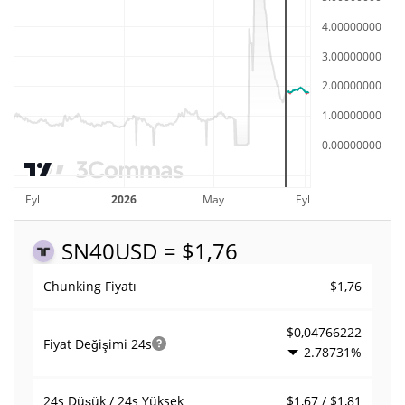
SN40
USD = $1,76
$1,76
Chunking Fiyatı
$0,04766222
Fiyat Değişimi
24s
2.78731%
$1,67 / $1,81
24s Düşük / 24s Yüksek