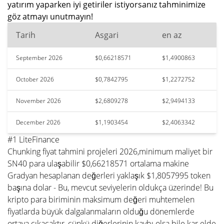
yatırım yaparken iyi getiriler istiyorsanız tahminimize
göz atmayı unutmayın!
Tarih
Asgari
en az
September 2026
$0,66218571
$1,4900863
October 2026
$0,7842795
$1,2272752
November 2026
$2,6809278
$2,9494133
December 2026
$1,1903454
$2,4063342
#1 LiteFinance
Chunking fiyat tahmini projeleri 2026,minimum maliyet bir
SN40 para ulaşabilir $0,66218571 ortalama makine
Gradyan hesaplanan değerleri yaklaşık $1,8057995 token
başına dolar - Bu, mevcut seviyelerin oldukça üzerinde! Bu
kripto para biriminin maksimum değeri muhtemelen
fiyatlarda büyük dalgalanmaların olduğu dönemlerde
ortaya çıkacaktır, çünkü diğerlerinin kaybı olsa bile kar elde