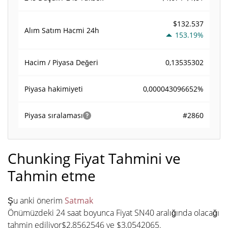
$132.537
Alım Satım Hacmi
24h
153.19%
0,13535302
Hacim / Piyasa Değeri
0,000043096652%
Piyasa hakimiyeti
#2860
Piyasa sıralaması
Chunking Fiyat Tahmini ve
Tahmin etme
Şu anki önerim
Satmak
Önümüzdeki 24 saat boyunca Fiyat SN40 aralığında olacağı
tahmin ediliyor$2,8562546 ve $3,0542065.