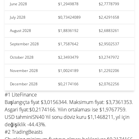
June 2028
$1,2949878
$2,7778799
July 2028
$0,73424089
$2,4291658
August 2028
$1,8836192
$2,6883261
September 2028
$1,7587642
$2,9502537
October 2028
$2,3493479
$3,2747972
November 2028
$1,0024189
$1,2292206
December 2028
$0,2174166
$2,0762256
#1 LiteFinance
Başlangıçta fiyat $3,0156344. Maksimum fiyat: $3,7361353.
Asgari fiyat:$0,2174166. Yılın ortalaması ise $1,9767759.
USD tahminiSN40 Yıl sonu döviz kuru $1,1468211, yıl için
değişiklik -44.43%.
#2 TradingBeasts