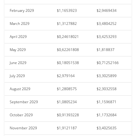
February 2029
$1,1653923
$2,9469434
March 2029
$1,3127882
$3,4804252
April 2029
$0,24618021
$3,4253293
May 2029
$0,62261808
$1,818837
June 2029
$0,18051538
$0,71252166
July 2029
$2,979164
$3,3025899
August 2029
$1,2808575
$2,3032558
September 2029
$1,0805234
$1,1596871
October 2029
$0,91393228
$1,1732684
November 2029
$1,9121187
$3,4025635