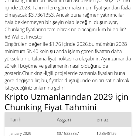
Chunking minimum fiyatının olması bekleniyor $0,2174166
içinde 2028. Tahminlere göre maksimum fiyat şundan fazla
olmayacak $3,7361353. Ancak buna rağmen yatırımcılar
hala beklenmeyen bir şeyin olabileceğini düşünüyor,
Chunking fiyatlarına tam olarak ne olacağını kim bilebilir?
#3 Wallet Investor
Öngörülen değer ile $1,76 içinde 2026,bu mümkün 2028
minimum SN40 koin şu anda işlem gören fiyattan daha
yüksek bir ortalama fiyat noktasına ulaşabilir. Aynı zamanda
sürekli büyüme ve gelişmenin nasıl olduğunu da
gösterir.Chunking -İlgili projelerde zamanla fiyatları buna
göre değişebilir; bu, fiyatlar düştüğünde onları satın almak
isteyeceğiniz anlamına gelir!
Kripto Uzmanlarından 2029 için
Chunking Fiyat Tahmini
Tarih
Asgari
en az
January 2029
$0,15335857
$0,8548129