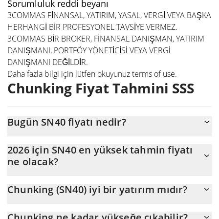
Sorumluluk reddi beyanı
3COMMAS FİNANSAL, YATIRIM, YASAL, VERGİ VEYA BAŞKA
HERHANGİ BİR PROFESYONEL TAVSİYE VERMEZ.
3COMMAS BİR BROKER, FİNANSAL DANIŞMAN, YATIRIM
DANIŞMANI, PORTFÖY YÖNETİCİSİ VEYA VERGİ
DANIŞMANI DEĞİLDİR.
Daha fazla bilgi için lütfen okuyunuz
terms of use
.
Chunking Fiyat Tahmini SSS
Bugün SN40 fiyatı nedir?
Bugün Chunking (SN40), $979.195 piyasa değeriyle $1,76
2026 için SN40 en yüksek tahmin fiyatı
seviyesinde işlem görüyor
ne olacak?
SN40 fiyatının 2026 sonunda maksimum $2,4063342 seviyesine
Chunking (SN40) iyi bir yatırım mıdır?
ulaşması bekleniyor.
Olabilir. Ancak tahminlerin yanlış olabileceğini ve çoğu zaman da
Chunking ne kadar yükseğe çıkabilir?