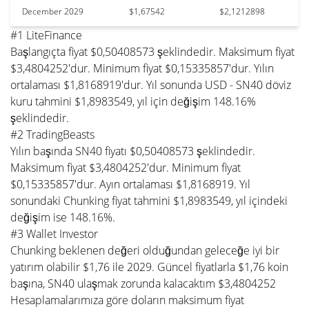
December 2029
$1,67542
$2,1212898
#1 LiteFinance
Başlangıçta fiyat $0,50408573 şeklindedir. Maksimum fiyat
$3,4804252'dur. Minimum fiyat $0,15335857'dur. Yılın
ortalaması $1,8168919'dur. Yıl sonunda USD - SN40 döviz
kuru tahmini $1,8983549, yıl için değişim 148.16%
şeklindedir.
#2 TradingBeasts
Yılın başında SN40 fiyatı $0,50408573 şeklindedir.
Maksimum fiyat $3,4804252'dur. Minimum fiyat
$0,15335857'dur. Ayın ortalaması $1,8168919. Yıl
sonundaki Chunking fiyat tahmini $1,8983549, yıl içindeki
değişim ise 148.16%.
#3 Wallet Investor
Chunking beklenen değeri olduğundan geleceğe iyi bir
yatırım olabilir $1,76 ile 2029. Güncel fiyatlarla $1,76 koin
başına, SN40 ulaşmak zorunda kalacaktım $3,4804252
Hesaplamalarımıza göre doların maksimum fiyat