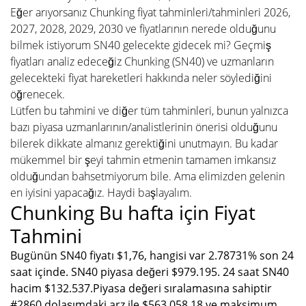
Eğer arıyorsanız Chunking fiyat tahminleri/tahminleri 2026,
2027, 2028, 2029, 2030 ve fiyatlarının nerede olduğunu
bilmek istiyorum SN40 gelecekte gidecek mi? Geçmiş
fiyatları analiz edeceğiz Chunking (SN40) ve uzmanların
gelecekteki fiyat hareketleri hakkında neler söylediğini
öğrenecek.
Lütfen bu tahmini ve diğer tüm tahminleri, bunun yalnızca
bazı piyasa uzmanlarının/analistlerinin önerisi olduğunu
bilerek dikkate almanız gerektiğini unutmayın. Bu kadar
mükemmel bir şeyi tahmin etmenin tamamen imkansız
olduğundan bahsetmiyorum bile. Ama elimizden gelenin
en iyisini yapacağız. Haydi başlayalım.
Chunking Bu hafta için Fiyat
Tahmini
Bugünün SN40 fiyatı $1,76, hangisi var 2.78731% son 24
saat içinde. SN40 piyasa değeri $979.195. 24 saat SN40
hacim $132.537.Piyasa değeri sıralamasına sahiptir
#2860 dolaşımdaki arz ile $563.058,18 ve maksimum