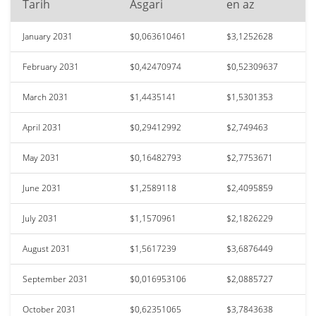
Tarih
Asgari
en az
January 2031
$0,063610461
$3,1252628
February 2031
$0,42470974
$0,52309637
March 2031
$1,4435141
$1,5301353
April 2031
$0,29412992
$2,749463
May 2031
$0,16482793
$2,7753671
June 2031
$1,2589118
$2,4095859
July 2031
$1,1570961
$2,1826229
August 2031
$1,5617239
$3,6876449
September 2031
$0,016953106
$2,0885727
October 2031
$0,62351065
$3,7843638