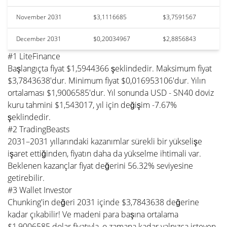
November 2031
$3,1116685
$3,7591567
December 2031
$0,20034967
$2,8856843
#1 LiteFinance
Başlangıçta fiyat $1,5944366 şeklindedir. Maksimum fiyat
$3,7843638'dur. Minimum fiyat $0,016953106'dur. Yılın
ortalaması $1,9006585'dur. Yıl sonunda USD - SN40 döviz
kuru tahmini $1,543017, yıl için değişim -7.67%
şeklindedir.
#2 TradingBeasts
2031–2031 yıllarındaki kazanımlar sürekli bir yükselişe
işaret ettiğinden, fiyatın daha da yükselme ihtimali var.
Beklenen kazançlar fiyat değerini 56.32% seviyesine
getirebilir.
#3 Wallet Investor
Chunking'in değeri 2031 içinde $3,7843638 değerine
kadar çıkabilir! Ve madeni para başına ortalama
$1,9006585 dolar fiyatıyla, o zamana kadar yalnızca isteyen