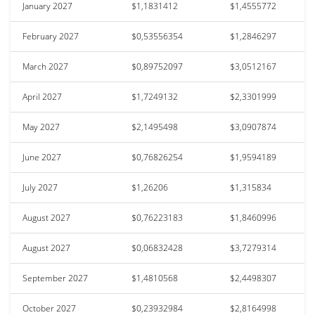
January 2027
$1,1831412
$1,4555772
February 2027
$0,53556354
$1,2846297
March 2027
$0,89752097
$3,0512167
April 2027
$1,7249132
$2,3301999
May 2027
$2,1495498
$3,0907874
June 2027
$0,76826254
$1,9594189
July 2027
$1,26206
$1,315834
August 2027
$0,76223183
$1,8460996
August 2027
$0,06832428
$3,7279314
September 2027
$1,4810568
$2,4498307
October 2027
$0,23932984
$2,8164998