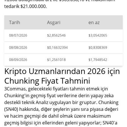
tedarik $21.000.000.
Tarih
Asgari
en az
08/07/2026
$2,8562546
$3,0542065
08/08/2026
$0,16632394
$0,8308369
08/09/2026
$1,2561018
$1,7948542
Kripto Uzmanlarından 2026 için
Chunking Fiyat Tahmini
3Commas, gelecekteki fiyatları tahmin etmek için
Chunking'in geçmiş fiyat verilerine derin yapay zeka
destekli teknik Analiz uygulayan bir gruptur. Chunking
(SN40) hakkında, diğer şeylerin yanı sıra piyasa değeri
ve hacim geçmişi de dahil olmak üzere maksimum
geçmiş bilgisi için ellerinden geleni yapıyorlar; SN40'a