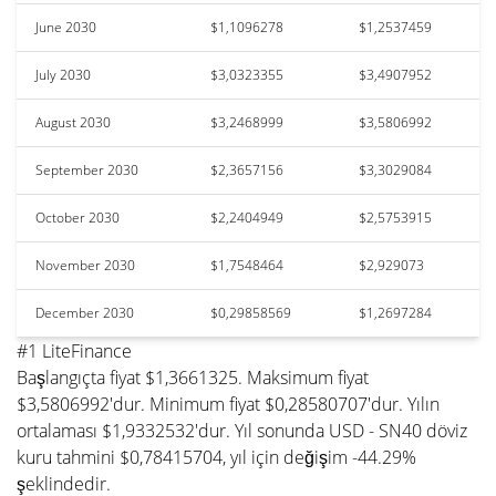
June 2030
$1,1096278
$1,2537459
July 2030
$3,0323355
$3,4907952
August 2030
$3,2468999
$3,5806992
September 2030
$2,3657156
$3,3029084
October 2030
$2,2404949
$2,5753915
November 2030
$1,7548464
$2,929073
December 2030
$0,29858569
$1,2697284
#1 LiteFinance
Başlangıçta fiyat $1,3661325. Maksimum fiyat
$3,5806992'dur. Minimum fiyat $0,28580707'dur. Yılın
ortalaması $1,9332532'dur. Yıl sonunda USD - SN40 döviz
kuru tahmini $0,78415704, yıl için değişim -44.29%
şeklindedir.