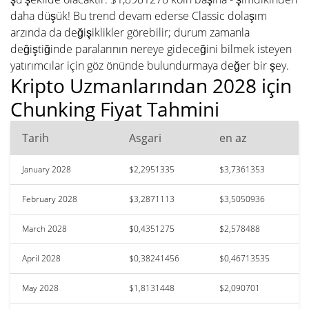
daha düşük! Bu trend devam ederse Classic dolaşım
arzında da değişiklikler görebilir; durum zamanla
değiştiğinde paralarının nereye gideceğini bilmek isteyen
yatırımcılar için göz önünde bulundurmaya değer bir şey.
Kripto Uzmanlarından 2028 için
Chunking Fiyat Tahmini
Tarih
Asgari
en az
January 2028
$2,2951335
$3,7361353
February 2028
$3,2871113
$3,5050936
March 2028
$0,4351275
$2,578488
April 2028
$0,38241456
$0,46713535
May 2028
$1,8131448
$2,090701