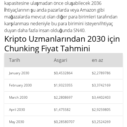
kapasitesine ulaşmadan önce oluşabilecek 2036
İhtiyaçlarının şu anda pazarlarda veya Amazon gibi
mağazalarda mevcut olan diğer para birimleri tarafından
karşılanması nedeniyle bu para birimini isteyen/ihtiyaç
duyan daha fazla insan olduğunda SN40.
Kripto Uzmanlarından 2030 için
Chunking Fiyat Tahmini
Tarih
Asgari
en az
January 2030
$0,4532864
$2,2789786
February 2030
$1,9323355
$3,3742169
March 2030
$2,2808697
$3,4402403
April 2030
$1,475582
$2,9259805
May 2030
$0,28580707
$3,2524269