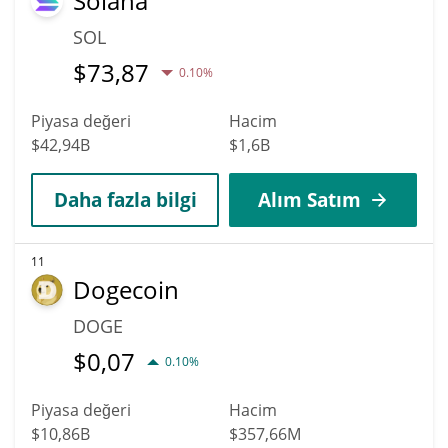
Solana
SOL
$
73,87
0.10%
Piyasa değeri
Hacim
$42,94B
$1,6B
Daha fazla bilgi
Alım Satım
11
Dogecoin
DOGE
$
0,07
0.10%
Piyasa değeri
Hacim
$10,86B
$357,66M