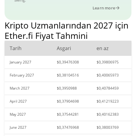
Learn more
Kripto Uzmanlarından 2027 için
Ether.fi Fiyat Tahmini
Tarih
Asgari
en az
January 2027
$0,39476308
$0,39806975
February 2027
$0,38104516
$0,40065973
March 2027
$0,3950988
$0,40784459
April 2027
$0,37904698
$0,41219223
May 2027
$0,37544281
$0,40162383
June 2027
$0,37476968
$0,38003769