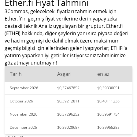
Ether.fi Fiyat Tahmini
3Commas, gelecekteki fiyatları tahmin etmek için
Ether.fi'in geçmiş fiyat verilerine derin yapay zeka
destekli teknik Analiz uygulayan bir gruptur. Ether.fi
(ETHFI) hakkında, diğer şeylerin yanı sıra piyasa değeri
ve hacim geçmişi de dahil olmak üzere maksimum
geçmiş bilgisi için ellerinden geleni yapıyorlar; ETHFI'a
yatırım yaparken iyi getiriler istiyorsanız tahminimize
göz atmayı unutmayın!
Tarih
Asgari
en az
September 2026
$0,37467852
$0,39330051
October 2026
$0,39212811
$0,40111236
November 2026
$0,37296252
$0,39591754
December 2026
$0,39020687
$0,39965285