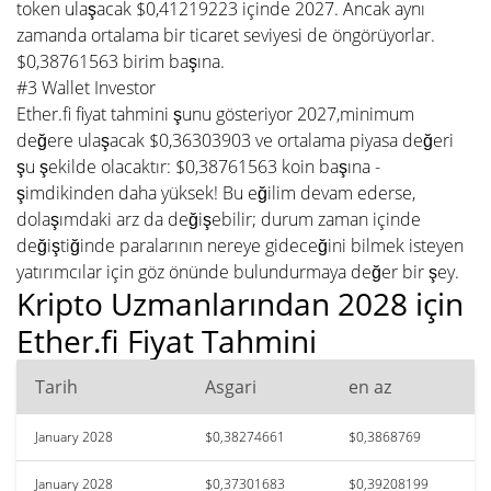
token ulaşacak $0,41219223 içinde 2027. Ancak aynı
zamanda ortalama bir ticaret seviyesi de öngörüyorlar.
$0,38761563 birim başına.
#3 Wallet Investor
Ether.fi fiyat tahmini şunu gösteriyor 2027,minimum
değere ulaşacak $0,36303903 ve ortalama piyasa değeri
şu şekilde olacaktır: $0,38761563 koin başına -
şimdikinden daha yüksek! Bu eğilim devam ederse,
dolaşımdaki arz da değişebilir; durum zaman içinde
değiştiğinde paralarının nereye gideceğini bilmek isteyen
yatırımcılar için göz önünde bulundurmaya değer bir şey.
Kripto Uzmanlarından 2028 için
Ether.fi Fiyat Tahmini
Tarih
Asgari
en az
January 2028
$0,38274661
$0,3868769
January 2028
$0,37301683
$0,39208199