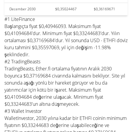
December 2030
$0,35024467
$0,36169671
#1 LiteFinance
Başlangıçta fiyat $0,40946093. Maksimum fiyat
$0,41094684'dur. Minimum fiyat $0,33244683'dur. Yılın
ortalaması $0,37169684'dur. Yıl sonunda USD - ETHFI döviz
kuru tahmini $0,35597069, yıl için değişim -11.98%
şeklindedir.
#2 TradingBeasts
TradingBeasts, Ether.fi ortalama fiyatının Aralık 2030
boyunca $0,37169684 civarında kalmasını bekliyor. Site yıl
sonunda aşağı yönlü bir hareket görüyor ve bu da
yatırımcılar için kötü bir işaret. Maksimum fiyat
$0,41094684 değerine ulaşacak. Minimum fiyat
$0,33244683'un altına düşmeyecek.
#3 Wallet Investor
WalletInvestor, 2030 yılına kadar bir ETHFI coinin minimum
fiyatının $0,33244683 değerine ulaşabileceğine ve