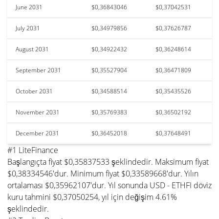
June 2031
$0,36843046
$0,37042531
July 2031
$0,34979856
$0,37626787
August 2031
$0,34922432
$0,36248614
September 2031
$0,35527904
$0,36471809
October 2031
$0,34588514
$0,35435526
November 2031
$0,35769383
$0,36502192
December 2031
$0,36452018
$0,37648491
#1 LiteFinance
Başlangıçta fiyat $0,35837533 şeklindedir. Maksimum fiyat
$0,38334546'dur. Minimum fiyat $0,33589668'dur. Yılın
ortalaması $0,35962107'dur. Yıl sonunda USD - ETHFI döviz
kuru tahmini $0,37050254, yıl için değişim 4.61%
şeklindedir.