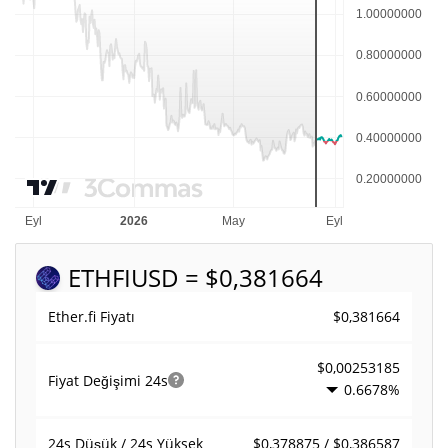
ETHFI
USD = $0,381664
$0,381664
Ether.fi Fiyatı
$0,00253185
Fiyat Değişimi
24s
0.6678%
$0,378875 / $0,386587
24s Düşük / 24s Yüksek