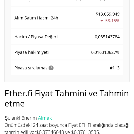
$13.059.949
Alım Satım Hacmi
24h
58.15%
0,035143784
Hacim / Piyasa Değeri
0,016313627%
Piyasa hakimiyeti
#113
Piyasa sıralaması
Ether.fi Fiyat Tahmini ve Tahmin
etme
Şu anki önerim
Almak
Önümüzdeki 24 saat boyunca Fiyat ETHFI aralığında olacağı
tahmin ediliyor$0,37346048 ve $0,37613535.