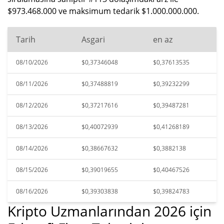
$973.468.000 ve maksimum tedarik $1.000.000.000.
Tarih
Asgari
en az
08/10/2026
$0,37346048
$0,37613535
08/11/2026
$0,37488819
$0,39232299
08/12/2026
$0,37217616
$0,39487281
08/13/2026
$0,40072939
$0,41268189
08/14/2026
$0,38667632
$0,3882138
08/15/2026
$0,39019655
$0,40467526
08/16/2026
$0,39303838
$0,39824783
Kripto Uzmanlarından 2026 için