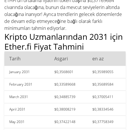
ETHFI'un ortalama fiyatının token başına $0,37169684
civarında olacağına, bunun da mevcut seviyelerin altında
olacağına inanıyor! Ayrıca trendlerin gelecek dönemlerde
de devam edip etmeyeceğine bağlı olarak farklı
minimumları tahmin ediyorlar.
Kripto Uzmanlarından 2031 için
Ether.fi Fiyat Tahmini
Tarih
Asgari
en az
January 2031
$0,3568601
$0,35989055
February 2031
$0,33589668
$0,35689584
March 2031
$0,34885739
$0,37005411
April 2031
$0,38008219
$0,38334546
May 2031
$0,37422148
$0,37758349