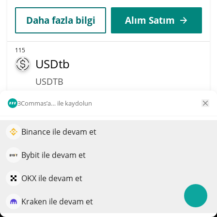
Daha fazla bilgi
Alım Satım
115
USDtb
USDTB
$
1
0%
3Commas’a… ile kaydolun
Piyasa değeri
Hacim
Binance ile devam et
$352,34M
$556.126
Portföyünüzün büyümesini yapay zekâ ile artırın
QuantPilot, otonom ajanların stratejilerinizi oluşturduğu,
Bybit ile devam et
Daha fazla bilgi
Alım Satım
geriye dönük test ettiği ve optimize ettiği ve piyasa
araştırması yürüttüğü uçtan uca bir strateji platformudur
OKX ile devam et
116
First Digital USD
Kraken ile devam et
Ücretsiz deneyin