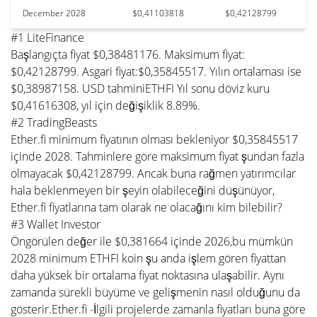
December 2028
$0,41103818
$0,42128799
#1 LiteFinance
Başlangıçta fiyat $0,38481176. Maksimum fiyat:
$0,42128799. Asgari fiyat:$0,35845517. Yılın ortalaması ise
$0,38987158. USD tahminiETHFI Yıl sonu döviz kuru
$0,41616308, yıl için değişiklik 8.89%.
#2 TradingBeasts
Ether.fi minimum fiyatının olması bekleniyor $0,35845517
içinde 2028. Tahminlere göre maksimum fiyat şundan fazla
olmayacak $0,42128799. Ancak buna rağmen yatırımcılar
hala beklenmeyen bir şeyin olabileceğini düşünüyor,
Ether.fi fiyatlarına tam olarak ne olacağını kim bilebilir?
#3 Wallet Investor
Öngörülen değer ile $0,381664 içinde 2026,bu mümkün
2028 minimum ETHFI koin şu anda işlem gören fiyattan
daha yüksek bir ortalama fiyat noktasına ulaşabilir. Aynı
zamanda sürekli büyüme ve gelişmenin nasıl olduğunu da
gösterir.Ether.fi -İlgili projelerde zamanla fiyatları buna göre