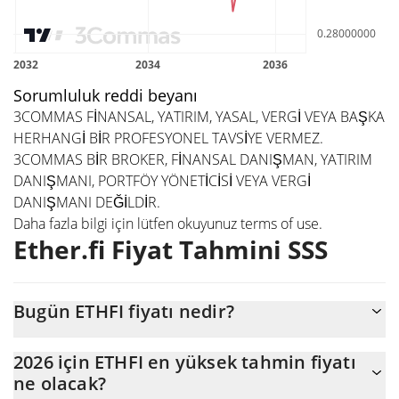
Sorumluluk reddi beyanı
3COMMAS FİNANSAL, YATIRIM, YASAL, VERGİ VEYA BAŞKA
HERHANGİ BİR PROFESYONEL TAVSİYE VERMEZ.
3COMMAS BİR BROKER, FİNANSAL DANIŞMAN, YATIRIM
DANIŞMANI, PORTFÖY YÖNETİCİSİ VEYA VERGİ
DANIŞMANI DEĞİLDİR.
Daha fazla bilgi için lütfen okuyunuz
terms of use
.
Ether.fi Fiyat Tahmini SSS
Bugün ETHFI fiyatı nedir?
Bugün Ether.fi (ETHFI), $371.614.770 piyasa değeriyle $0,381664
2026 için ETHFI en yüksek tahmin fiyatı
seviyesinde işlem görüyor
ne olacak?