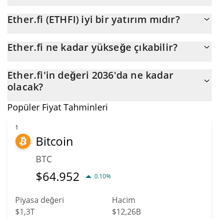
ETHFI fiyatının 2026 sonunda maksimum $0,39965285
Ether.fi (ETHFI) iyi bir yatırım mıdır?
seviyesine ulaşması bekleniyor.
Olabilir. Ancak tahminlerin yanlış olabileceğini ve çoğu zaman da
Ether.fi ne kadar yükseğe çıkabilir?
yanlış olabileceğini belirtmemiz gerekiyor, bu nedenle yatırım
yapmadan önce daima kendi araştırmanızı yapmalısınız.
Ether.fi'in (ETHFI) ortalama fiyatı bu yılın sonuna kadar
Ether.fi'in değeri 2036'da ne kadar
$0,39492986 değerine ulaşabilir. Beş yıllık bir plan tahmin
olacak?
edersek coinin $0,37648491 işaretine ulaşacağı varsayılır.
Fiyat açısından Ether.fi yeni zirvelere ulaşma konusunda
Popüler Fiyat Tahminleri
olağanüstü bir potansiyele sahip. ETHFI değerinin artacağı
öngörülüyor. Belirli uzmanlara ve iş analistlerine göre Ether.fi,
1
Bitcoin
2036 tarihine kadar $0,42128799 tutarındaki en yüksek fiyata
ulaşabilir.
BTC
$
64.952
0.10%
Piyasa değeri
Hacim
$1,3T
$12,26B