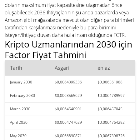
doların maksimum fiyat kapasitesine ulaşmadan önce
oluşabilecek 2036 İhtiyaçlarının şu anda pazarlarda veya
Amazon gibi mağazalarda mevcut olan diğer para birimleri
tarafından karşılanması nedeniyle bu para birimini
isteyen/ihtiyaç duyan daha fazla insan olduğunda FCTR.
Kripto Uzmanlarından 2030 için
Factor Fiyat Tahmini
Tarih
Asgari
en az
January 2030
$0,0064399336
$0,006561988
February 2030
$0,0063565629
$0,0064789597
March 2030
$0,0064540901
$0,006457045
April 2030
$0,0064747029
$0,0064764292
May 2030
$0,0066890871
$0,0067398326