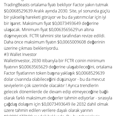
TradingBeasts ortalama fiyatı bekliyor Factor yakın tutmak
$0,0068529639 Aralık ayında 2030. Site, yıl sonunda güçlü
bir yükseliş hareketi görüyor ve bu da yatırımcılar için iyi
bir işaret. Maksimum fiyat $0,0073493649 değerine
ulaşacak. Minimum fiyat $0,0063565629'un altına
düşmeyecek. FCTR tahmini site tarafından revize edildi.
Daha önce maksimum fiyatın $0,0065009608 değerinin
üzerine çıkması bekleniyordu.
#3 Wallet Investor
WalletInvestor, 2030 itibarıyla bir FCTR coinin minimum
fiyatının $0,0063565629 değerine ulaşabileceğini, ortalama
Factor fiyatlarının token başına yaklaşık $0,0068529639
dolar civarında olabileceğini düşünüyor - bu da mevcut
seviyelerin çok üzerinde olacaktır ! Ayrıca trendlerin
gelecek dönemlerde de devam edip etmeyeceğine bağlı
olarak farklı maksimum değerler tahmin ediyorlar - sırasıyla
çağdaş dolaşım için $0,0073493649 ile 2032 dahil olmak
üzere tahmin edilen verilere dayalı olarak yarının