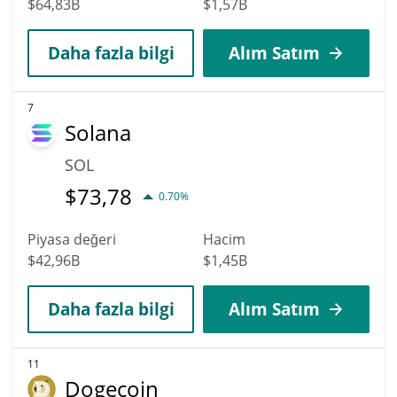
$64,83B
$1,57B
Daha fazla bilgi
Alım Satım
7
Solana
SOL
$
73,78
0.70%
Piyasa değeri
Hacim
$42,96B
$1,45B
Daha fazla bilgi
Alım Satım
11
Dogecoin