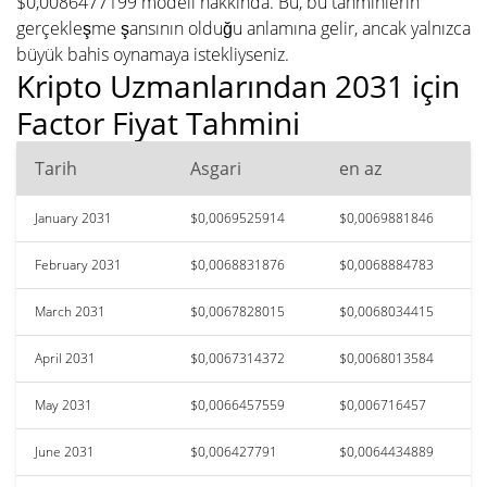
$0,0086477199 modeli hakkında. Bu, bu tahminlerin
gerçekleşme şansının olduğu anlamına gelir, ancak yalnızca
büyük bahis oynamaya istekliyseniz.
Kripto Uzmanlarından 2031 için
Factor Fiyat Tahmini
Tarih
Asgari
en az
January 2031
$0,0069525914
$0,0069881846
February 2031
$0,0068831876
$0,0068884783
March 2031
$0,0067828015
$0,0068034415
April 2031
$0,0067314372
$0,0068013584
May 2031
$0,0066457559
$0,006716457
June 2031
$0,006427791
$0,0064434889