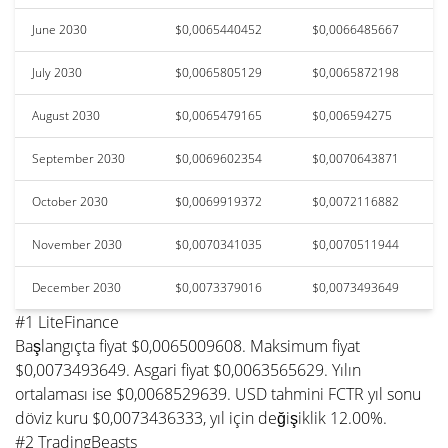
June 2030
$0,0065440452
$0,0066485667
July 2030
$0,0065805129
$0,0065872198
August 2030
$0,0065479165
$0,006594275
September 2030
$0,0069602354
$0,0070643871
October 2030
$0,0069919372
$0,0072116882
November 2030
$0,0070341035
$0,0070511944
December 2030
$0,0073379016
$0,0073493649
#1 LiteFinance
Başlangıçta fiyat $0,0065009608. Maksimum fiyat
$0,0073493649. Asgari fiyat $0,0063565629. Yılın
ortalaması ise $0,0068529639. USD tahmini FCTR yıl sonu
döviz kuru $0,0073436333, yıl için değişiklik 12.00%.
#2 TradingBeasts