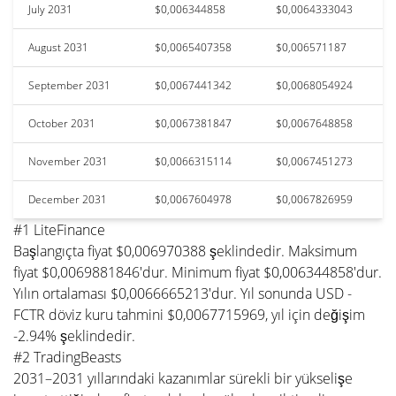
July 2031
$0,006344858
$0,0064333043
August 2031
$0,0065407358
$0,006571187
September 2031
$0,0067441342
$0,0068054924
October 2031
$0,0067381847
$0,0067648858
November 2031
$0,0066315114
$0,0067451273
December 2031
$0,0067604978
$0,0067826959
#1 LiteFinance
Başlangıçta fiyat $0,006970388 şeklindedir. Maksimum
fiyat $0,0069881846'dur. Minimum fiyat $0,006344858'dur.
Yılın ortalaması $0,0066665213'dur. Yıl sonunda USD -
FCTR döviz kuru tahmini $0,0067715969, yıl için değişim
-2.94% şeklindedir.
#2 TradingBeasts
2031–2031 yıllarındaki kazanımlar sürekli bir yükselişe