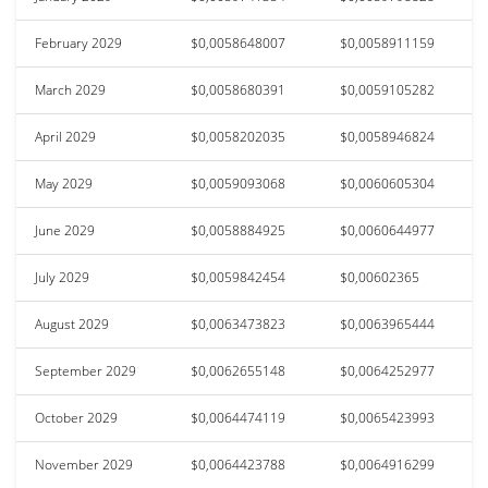
February 2029
$0,0058648007
$0,0058911159
March 2029
$0,0058680391
$0,0059105282
April 2029
$0,0058202035
$0,0058946824
May 2029
$0,0059093068
$0,0060605304
June 2029
$0,0058884925
$0,0060644977
July 2029
$0,0059842454
$0,00602365
August 2029
$0,0063473823
$0,0063965444
September 2029
$0,0062655148
$0,0064252977
October 2029
$0,0064474119
$0,0065423993
November 2029
$0,0064423788
$0,0064916299