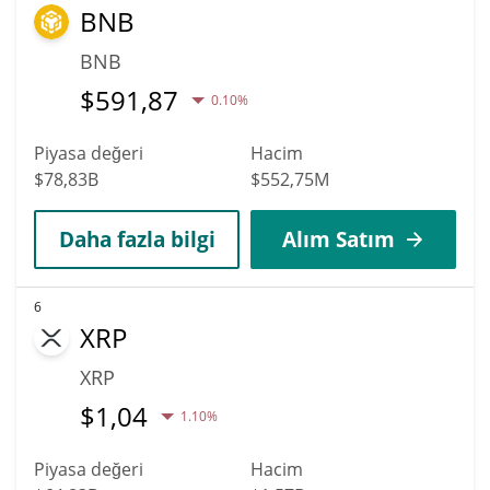
BNB
BNB
$
591,87
0.10%
Piyasa değeri
Hacim
$78,83B
$552,75M
Daha fazla bilgi
Alım Satım
6
XRP
XRP
$
1,04
1.10%
Piyasa değeri
Hacim