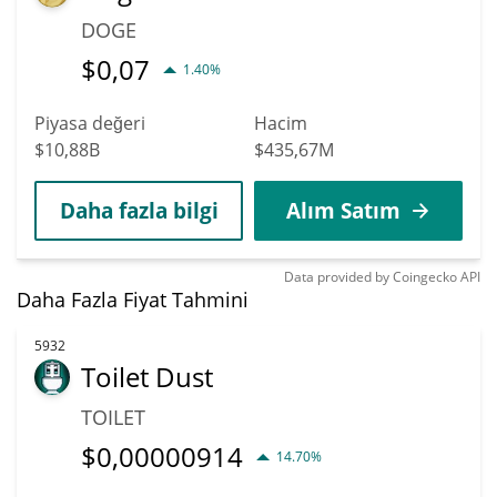
DOGE
$
0,07
1.40%
Piyasa değeri
Hacim
$10,88B
$435,67M
Daha fazla bilgi
Alım Satım
Data provided by
Coingecko
API
Daha Fazla Fiyat Tahmini
5932
Toilet Dust
TOILET
$
0,00000914
14.70%