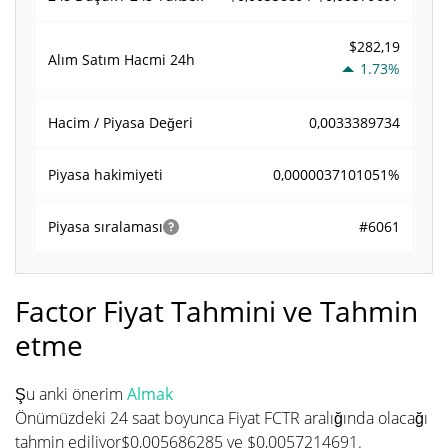
$282,19
Alım Satım Hacmi
24h
1.73%
0,0033389734
Hacim / Piyasa Değeri
0,0000037101051%
Piyasa hakimiyeti
#6061
Piyasa sıralaması
Factor Fiyat Tahmini ve Tahmin
etme
Şu anki önerim
Almak
Önümüzdeki 24 saat boyunca Fiyat FCTR aralığında olacağı
tahmin ediliyor$0,005686285 ve $0,0057214691.