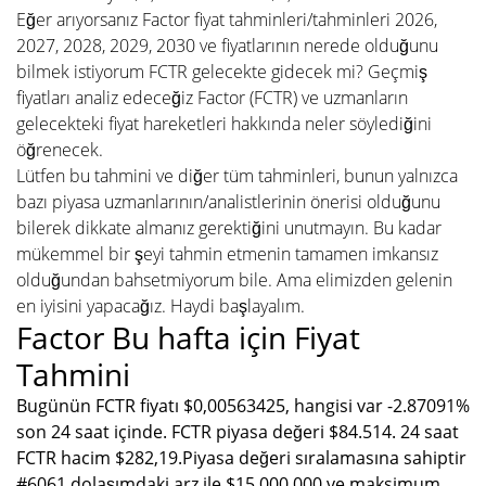
Eğer arıyorsanız Factor fiyat tahminleri/tahminleri 2026,
2027, 2028, 2029, 2030 ve fiyatlarının nerede olduğunu
bilmek istiyorum FCTR gelecekte gidecek mi? Geçmiş
fiyatları analiz edeceğiz Factor (FCTR) ve uzmanların
gelecekteki fiyat hareketleri hakkında neler söylediğini
öğrenecek.
Lütfen bu tahmini ve diğer tüm tahminleri, bunun yalnızca
bazı piyasa uzmanlarının/analistlerinin önerisi olduğunu
bilerek dikkate almanız gerektiğini unutmayın. Bu kadar
mükemmel bir şeyi tahmin etmenin tamamen imkansız
olduğundan bahsetmiyorum bile. Ama elimizden gelenin
en iyisini yapacağız. Haydi başlayalım.
Factor Bu hafta için Fiyat
Tahmini
Bugünün FCTR fiyatı $0,00563425, hangisi var -2.87091%
son 24 saat içinde. FCTR piyasa değeri $84.514. 24 saat
FCTR hacim $282,19.Piyasa değeri sıralamasına sahiptir
#6061 dolaşımdaki arz ile $15.000.000 ve maksimum