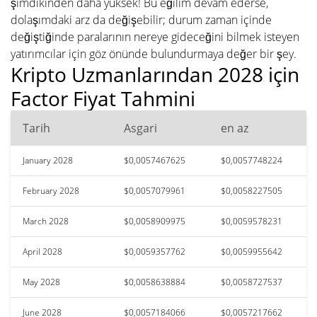
şimdikinden daha yüksek! Bu eğilim devam ederse,
dolaşımdaki arz da değişebilir; durum zaman içinde
değiştiğinde paralarının nereye gideceğini bilmek isteyen
yatırımcılar için göz önünde bulundurmaya değer bir şey.
Kripto Uzmanlarından 2028 için
Factor Fiyat Tahmini
Tarih
Asgari
en az
January 2028
$0,0057467625
$0,0057748224
February 2028
$0,0057079961
$0,0058227505
March 2028
$0,0058909975
$0,0059578231
April 2028
$0,0059357762
$0,0059955642
May 2028
$0,0058638884
$0,0058727537
June 2028
$0,0057184066
$0,0057217662