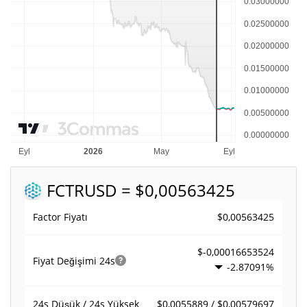
FCTR
USD = $0,00563425
$0,00563425
Factor Fiyatı
$-0,00016653524
Fiyat Değişimi
24s
-2.87091%
$0,0055889 / $0,00579697
24s Düşük / 24s Yüksek