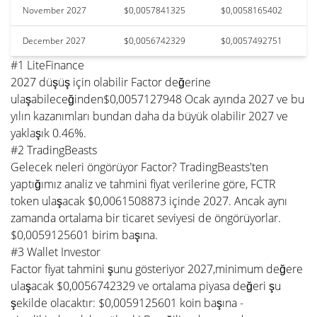
November 2027
$0,0057841325
$0,0058165402
December 2027
$0,0056742329
$0,0057492751
#1 LiteFinance
2027 düşüş için olabilir Factor değerine
ulaşabileceğinden$0,0057127948 Ocak ayında 2027 ve bu
yılın kazanımları bundan daha da büyük olabilir 2027 ve
yaklaşık 0.46%.
#2 TradingBeasts
Gelecek neleri öngörüyor Factor? TradingBeasts'ten
yaptığımız analiz ve tahmini fiyat verilerine göre, FCTR
token ulaşacak $0,0061508873 içinde 2027. Ancak aynı
zamanda ortalama bir ticaret seviyesi de öngörüyorlar.
$0,0059125601 birim başına.
#3 Wallet Investor
Factor fiyat tahmini şunu gösteriyor 2027,minimum değere
ulaşacak $0,0056742329 ve ortalama piyasa değeri şu
şekilde olacaktır: $0,0059125601 koin başına -