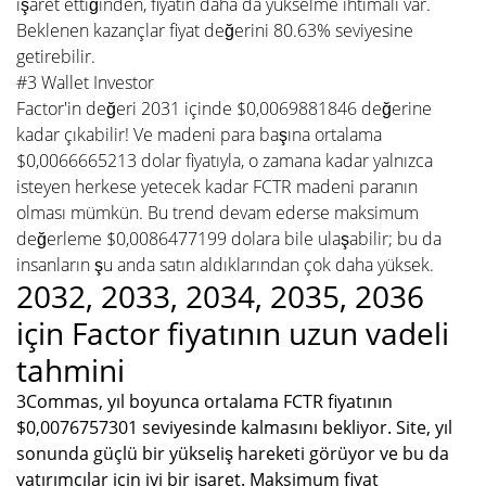
işaret ettiğinden, fiyatın daha da yükselme ihtimali var.
Beklenen kazançlar fiyat değerini 80.63% seviyesine
getirebilir.
#3 Wallet Investor
Factor'in değeri 2031 içinde $0,0069881846 değerine
kadar çıkabilir! Ve madeni para başına ortalama
$0,0066665213 dolar fiyatıyla, o zamana kadar yalnızca
isteyen herkese yetecek kadar FCTR madeni paranın
olması mümkün. Bu trend devam ederse maksimum
değerleme $0,0086477199 dolara bile ulaşabilir; bu da
insanların şu anda satın aldıklarından çok daha yüksek.
2032, 2033, 2034, 2035, 2036
için Factor fiyatının uzun vadeli
tahmini
3Commas, yıl boyunca ortalama FCTR fiyatının
$0,0076757301 seviyesinde kalmasını bekliyor. Site, yıl
sonunda güçlü bir yükseliş hareketi görüyor ve bu da
yatırımcılar için iyi bir işaret. Maksimum fiyat