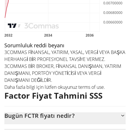
Sorumluluk reddi beyanı
3COMMAS FİNANSAL, YATIRIM, YASAL, VERGİ VEYA BAŞKA
HERHANGİ BİR PROFESYONEL TAVSİYE VERMEZ.
3COMMAS BİR BROKER, FİNANSAL DANIŞMAN, YATIRIM
DANIŞMANI, PORTFÖY YÖNETİCİSİ VEYA VERGİ
DANIŞMANI DEĞİLDİR.
Daha fazla bilgi için lütfen okuyunuz
terms of use
.
Factor Fiyat Tahmini SSS
Bugün FCTR fiyatı nedir?
Bugün Factor (FCTR), $84.514 piyasa değeriyle $0,00563425