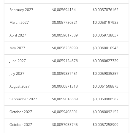
February 2027
$0,005694154
$0,0057876162
March 2027
$0,0057780321
$0,0058197935
April 2027
$0,0059017589
$0,0059738037
May 2027
$0,0058256999
$0,0060010943
June 2027
$0,0059124676
$0,0060627329
July 2027
$0,0059337451
$0,0059835257
August 2027
$0,0060871313
$0,0061508873
September 2027
$0,0059018889
$0,0059986582
October 2027
$0,0059408591
$0,0060092152
October 2027
$0,0057033745
$0,0057258909