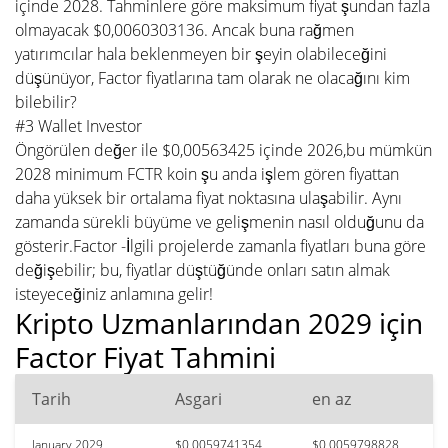
içinde 2028. Tahminlere göre maksimum fiyat şundan fazla
olmayacak $0,0060303136. Ancak buna rağmen
yatırımcılar hala beklenmeyen bir şeyin olabileceğini
düşünüyor, Factor fiyatlarına tam olarak ne olacağını kim
bilebilir?
#3 Wallet Investor
Öngörülen değer ile $0,00563425 içinde 2026,bu mümkün
2028 minimum FCTR koin şu anda işlem gören fiyattan
daha yüksek bir ortalama fiyat noktasına ulaşabilir. Aynı
zamanda sürekli büyüme ve gelişmenin nasıl olduğunu da
gösterir.Factor -İlgili projelerde zamanla fiyatları buna göre
değişebilir; bu, fiyatlar düştüğünde onları satın almak
isteyeceğiniz anlamına gelir!
Kripto Uzmanlarından 2029 için
Factor Fiyat Tahmini
Tarih
Asgari
en az
January 2029
$0,0059741354
$0,0059798828