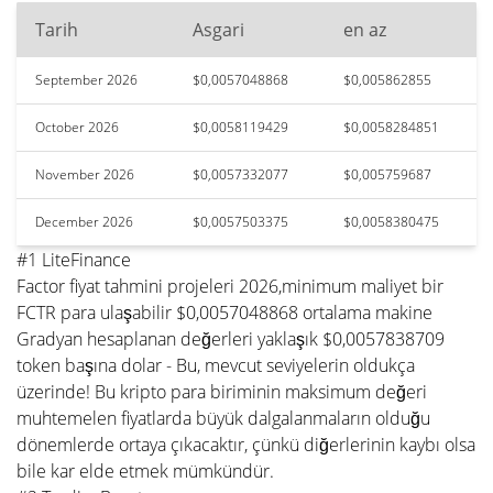
Tarih
Asgari
en az
September 2026
$0,0057048868
$0,005862855
October 2026
$0,0058119429
$0,0058284851
November 2026
$0,0057332077
$0,005759687
December 2026
$0,0057503375
$0,0058380475
#1 LiteFinance
Factor fiyat tahmini projeleri 2026,minimum maliyet bir
FCTR para ulaşabilir $0,0057048868 ortalama makine
Gradyan hesaplanan değerleri yaklaşık $0,0057838709
token başına dolar - Bu, mevcut seviyelerin oldukça
üzerinde! Bu kripto para biriminin maksimum değeri
muhtemelen fiyatlarda büyük dalgalanmaların olduğu
dönemlerde ortaya çıkacaktır, çünkü diğerlerinin kaybı olsa
bile kar elde etmek mümkündür.