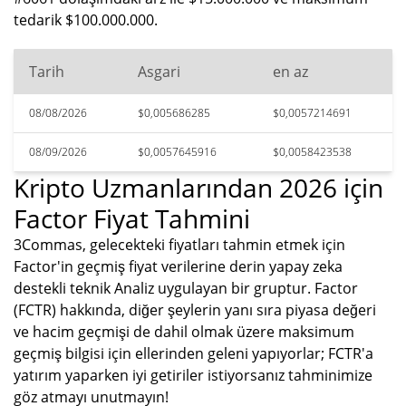
tedarik $100.000.000.
Tarih
Asgari
en az
08/08/2026
$0,005686285
$0,0057214691
08/09/2026
$0,0057645916
$0,0058423538
Kripto Uzmanlarından 2026 için
Factor Fiyat Tahmini
3Commas, gelecekteki fiyatları tahmin etmek için
Factor'in geçmiş fiyat verilerine derin yapay zeka
destekli teknik Analiz uygulayan bir gruptur. Factor
(FCTR) hakkında, diğer şeylerin yanı sıra piyasa değeri
ve hacim geçmişi de dahil olmak üzere maksimum
geçmiş bilgisi için ellerinden geleni yapıyorlar; FCTR'a
yatırım yaparken iyi getiriler istiyorsanız tahminimize
göz atmayı unutmayın!