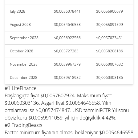
July 2028
$0,0056078441
$0,0056900679
August 2028
$0,0054646558
$0,0055091599
September 2028
$0,0056922566
$0,0057023451
October 2028
$0,005727283
$0,0058208186
November 2028
$0,0059967379
$0,0060007632
December 2028
$0,0059518982
$0,0060303136
#1 LiteFinance
Başlangıçta fiyat $0,0057607924. Maksimum fiyat:
$0,0060303136. Asgari fiyat:$0,0054646558. Yılın
ortalaması ise $0,0057474847. USD tahminiFCTR Yıl sonu
döviz kuru $0,0059911059, yıl için değişiklik 4.42%.
#2 TradingBeasts
Factor minimum fiyatının olması bekleniyor $0,0054646558