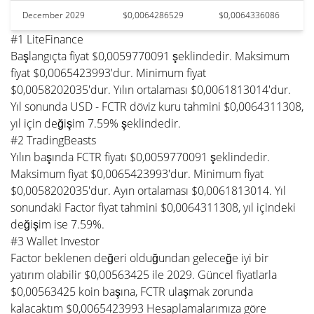
December 2029
$0,0064286529
$0,0064336086
#1 LiteFinance
Başlangıçta fiyat $0,0059770091 şeklindedir. Maksimum
fiyat $0,0065423993'dur. Minimum fiyat
$0,0058202035'dur. Yılın ortalaması $0,0061813014'dur.
Yıl sonunda USD - FCTR döviz kuru tahmini $0,0064311308,
yıl için değişim 7.59% şeklindedir.
#2 TradingBeasts
Yılın başında FCTR fiyatı $0,0059770091 şeklindedir.
Maksimum fiyat $0,0065423993'dur. Minimum fiyat
$0,0058202035'dur. Ayın ortalaması $0,0061813014. Yıl
sonundaki Factor fiyat tahmini $0,0064311308, yıl içindeki
değişim ise 7.59%.
#3 Wallet Investor
Factor beklenen değeri olduğundan geleceğe iyi bir
yatırım olabilir $0,00563425 ile 2029. Güncel fiyatlarla
$0,00563425 koin başına, FCTR ulaşmak zorunda
kalacaktım $0,0065423993 Hesaplamalarımıza göre