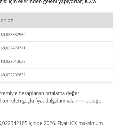
i için ellerinden geleni yapıyorlar; ICX'a
en az
$0,023332589
$0,022470711
$0,023013625
$0,022792832
öntemiyle hesaplanan ortalama değer
htemelen güçlü fiyat dalgalanmalarının olduğu
r $0,022342185 içinde 2026. Fiyatı ICX maksimum