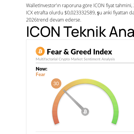
WalletInvestor'ın raporuna göre ICON fiyat tahmini
ICX etrafta olurdu $0,023332589, şu anki fiyattan d
2026trend devam ederse.
ICON Teknik Ana