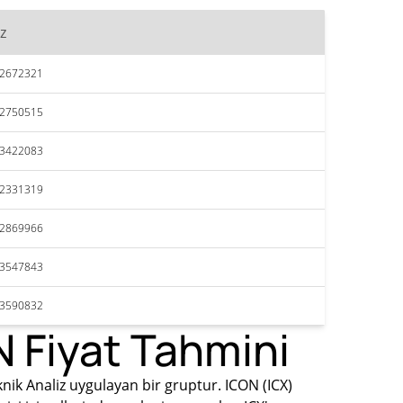
z
22672321
22750515
23422083
22331319
22869966
23547843
23590832
 Fiyat Tahmini
knik Analiz uygulayan bir gruptur. ICON (ICX)