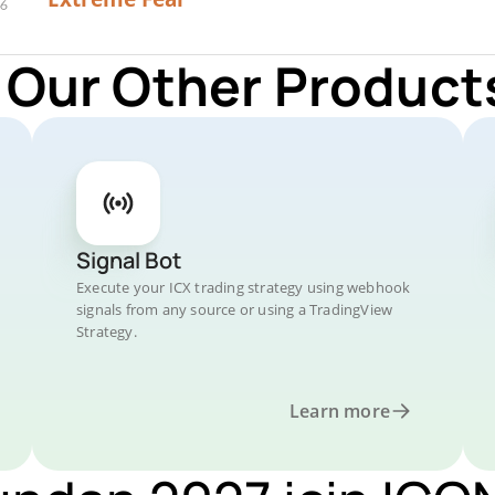
 Our Other Products
Signal Bot
Execute your ICX trading strategy using webhook
signals from any source or using a TradingView
Strategy.
Learn more