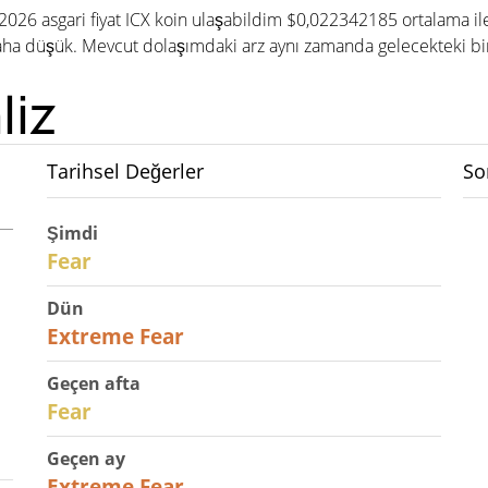
, 2026 asgari fiyat ICX koin ulaşabildim $0,022342185 ortalama 
aha düşük. Mevcut dolaşımdaki arz aynı zamanda gelecekteki bir f
liz
Tarihsel Değerler
So
Şimdi
29
Fear
Dün
25
Extreme Fear
Geçen afta
27
Fear
Geçen ay
22
Extreme Fear