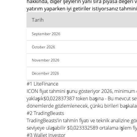
hakkında, diğer şeylerin yanı sıra piyasa değeri
yatırım yaparken iyi getiriler istiyorsanız tahm
Tarih
September 2026
October 2026
November 2026
December 2026
#1 LiteFinance
ICON fiyat tahmini şunu gösteriyor 2026, minimum
yaklaşık$0,022837387 token başına - Bu mevcut sev
dönemlerde gözlemlenecek, çünkü birileri başkaları
#2 TradingBeasts
TradingBeasts'in tahmin fiyatı ve teknik analizine 
seviyeye ulaşabilir $0,023332589 ortalama işlem fi
#3 Wallet Investor