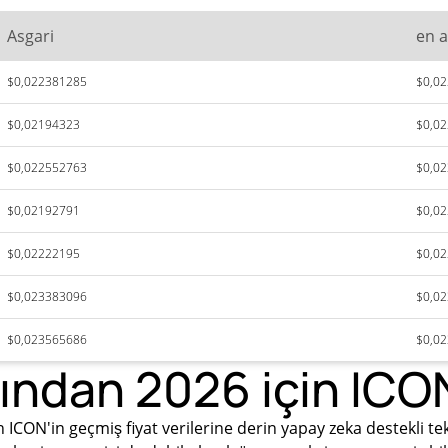
Asgari
en a
$0,022381285
$0,0
$0,02194323
$0,0
$0,022552763
$0,0
$0,02192791
$0,0
$0,02222195
$0,0
$0,023383096
$0,0
$0,023565686
$0,0
ından 2026 için ICON
ICON'in geçmiş fiyat verilerine derin yapay zeka destekli te