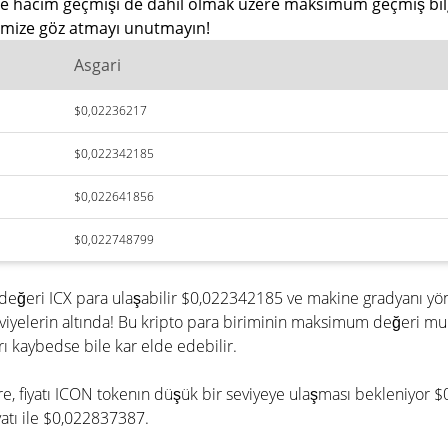
 ve hacim geçmişi de dahil olmak üzere maksimum geçmiş bilgis
inimize göz atmayı unutmayın!
Asgari
$0,02236217
$0,022342185
$0,022641856
$0,022748799
 değeri ICX para ulaşabilir $0,022342185 ve makine gradyanı y
iyelerin altında! Bu kripto para biriminin maksimum değeri mu
 kaybedse bile kar elde edebilir.
göre, fiyatı ICON tokenın düşük bir seviyeye ulaşması bekleniyo
yatı ile $0,022837387.