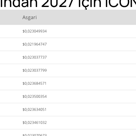
ından 2027 için ICON
Asgari
$0,023049934
$0,021964747
$0,023037737
$0,023037799
$0,023684571
$0,023500354
$0,023634051
$0,023461032
$0,023070673