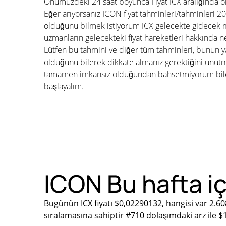
Önümüzdeki 24 saat boyunca Fiyat ICX aralığında 
Eğer arıyorsanız ICON fiyat tahminleri/tahminleri 2
olduğunu bilmek istiyorum ICX gelecekte gidecek mi
uzmanların gelecekteki fiyat hareketleri hakkında n
Lütfen bu tahmini ve diğer tüm tahminleri, bunun ya
olduğunu bilerek dikkate almanız gerektiğini unu
tamamen imkansız olduğundan bahsetmiyorum bile. 
başlayalım.
ICON Bu hafta iç
Bugünün ICX fiyatı $0,02290132, hangisi var 2.60
sıralamasına sahiptir #710 dolaşımdaki arz ile 