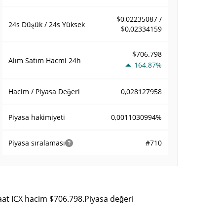
$0,02235087 /
24s Düşük / 24s Yüksek
$0,02334159
$706.798
Alım Satım Hacmi
24h
164.87%
0,028127958
Hacim / Piyasa Değeri
0,0011030994%
Piyasa hakimiyeti
#710
Piyasa sıralaması
saat ICX hacim $706.798.Piyasa değeri