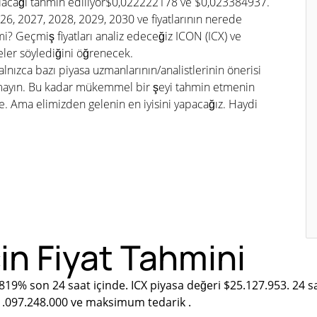
olacağı tahmin ediliyor$0,022222178 ve $0,023384937.
026, 2027, 2028, 2029, 2030 ve fiyatlarının nerede
? Geçmiş fiyatları analiz edeceğiz ICON (ICX) ve
eler söylediğini öğrenecek.
lnızca bazı piyasa uzmanlarının/analistlerinin önerisi
tmayın. Bu kadar mükemmel bir şeyi tahmin etmenin
Ama elimizden gelenin en iyisini yapacağız. Haydi
in Fiyat Tahmini
819% son 24 saat içinde. ICX piyasa değeri $25.127.953. 24 
$1.097.248.000 ve maksimum tedarik .