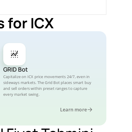
 for ICX
GRID Bot
Capitalize on ICX price movements 24/7, even in
sideways markets. The Grid Bot places smart buy
and sell orders within preset ranges to capture
every market swing.
Learn more