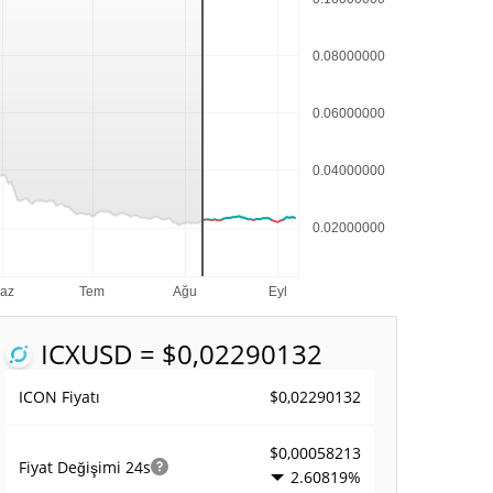
ICX
USD = $0,02290132
$0,02290132
ICON Fiyatı
$0,00058213
Fiyat Değişimi
24s
2.60819%