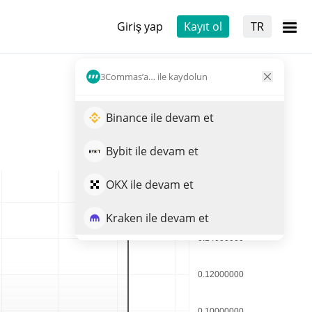
Giriş yap
Kayıt ol
TR
3Commas’a… ile kaydolun
Binance ile devam et
Bybit ile devam et
OKX ile devam et
Kraken ile devam et