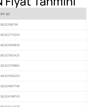
 Fiyat Tahmini
en az
$0,02308196
$0,022719254
$0,023699829
$0,023562425
$0,023739865
$0,023582254
$0,024007746
$0,024188743
$0,024114329