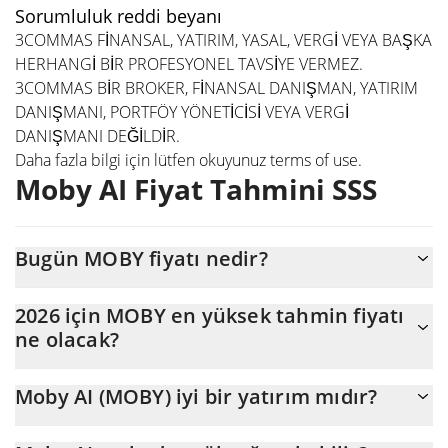
Sorumluluk reddi beyanı
3COMMAS FİNANSAL, YATIRIM, YASAL, VERGİ VEYA BAŞKA
HERHANGİ BİR PROFESYONEL TAVSİYE VERMEZ.
3COMMAS BİR BROKER, FİNANSAL DANIŞMAN, YATIRIM
DANIŞMANI, PORTFÖY YÖNETİCİSİ VEYA VERGİ
DANIŞMANI DEĞİLDİR.
Daha fazla bilgi için lütfen okuyunuz
terms of use
.
Moby AI Fiyat Tahmini SSS
Bugün MOBY fiyatı nedir?
Bugün Moby AI (MOBY), $1.789.535 piyasa değeriyle
2026 için MOBY en yüksek tahmin fiyatı
$0,00178959 seviyesinde işlem görüyor
ne olacak?
MOBY fiyatının 2026 sonunda maksimum $0,0018489289
Moby AI (MOBY) iyi bir yatırım mıdır?
seviyesine ulaşması bekleniyor.
Olabilir. Ancak tahminlerin yanlış olabileceğini ve çoğu zaman da