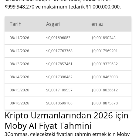
$999.948.270 ve maksimum tedarik $1.000.000.000.
Tarih
Asgari
en az
08/11/2026
$0,001696083
$0,001890245
08/12/2026
$0,0017763768
$0,0017969201
08/13/2026
$0,0017857461
$0,0019325652
08/14/2026
$0,0017398482
$0,0018463003
08/15/2026
$0,0017109557
$0,0018036612
08/16/2026
$0,0018599108
$0,0018875878
Kripto Uzmanlarından 2026 için
Moby AI Fiyat Tahmini
3Commas, gelecekteki fiyatları tahmin etmek için Moby