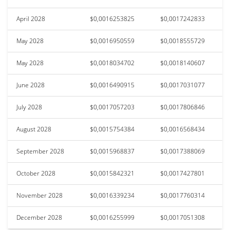
April 2028
$0,0016253825
$0,0017242833
May 2028
$0,0016950559
$0,0018555729
May 2028
$0,0018034702
$0,0018140607
June 2028
$0,0016490915
$0,0017031077
July 2028
$0,0017057203
$0,0017806846
August 2028
$0,0015754384
$0,0016568434
September 2028
$0,0015968837
$0,0017388069
October 2028
$0,0015842321
$0,0017427801
November 2028
$0,0016339234
$0,0017760314
December 2028
$0,0016255999
$0,0017051308