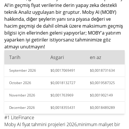
AI'in geçmiş fiyat verilerine derin yapay zeka destekli
teknik Analiz uygulayan bir gruptur. Moby AI (MOBY)
hakkında, diğer şeylerin yanı sıra piyasa değeri ve
hacim geçmişi de dahil olmak üzere maksimum geçmiş
bilgisi için ellerinden geleni yapıyorlar; MOBY'a yatırım
yaparken iyi getiriler istiyorsanız tahminimize göz
atmayı unutmayın!
Tarih
Asgari
en az
September 2026
$0,0017069491
$0,0018731634
October 2026
$0,0018132727
$0,0019587325
November 2026
$0,001763969
$0,001902149
December 2026
$0,0018355431
$0,0018489289
#1 LiteFinance
Moby AI fiyat tahmini projeleri 2026,minimum maliyet bir