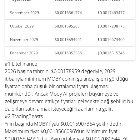
September 2029
$0,0016361774
$0,0017463477
October 2029
$0,001595265
$0,0017208175
November 2029
$0,0015594991
$0,0016673409
December 2029
$0,0016352586
$0,0016515346
#1 LiteFinance
2026 başına tahmini $0,00178959 değeriyle, 2029
itibarıyla minimum MOBY coinin şu anda işlem gördüğü
fiyattan daha düşük bir ortalama fiyata ulaşması
mümkündür. Ancak Moby AI projeleri büyümeye ve
gelişmeye devam ettikçe fiyatları gelecekte değişebilir; bu
da onları satın almak isteyeceğiniz anlamına gelir.
#2 TradingBeasts
Yılın başında MOBY fiyatı $0,0015907364 şeklindedir.
Maksimum fiyat $0,0018566096'dur. Minimum fiyat
$0,0015594991'dur. Ayın ortalaması $0,0017080544. Yıl