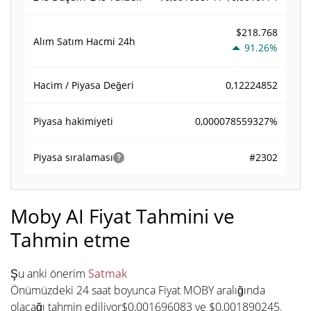
$218.768
Alım Satım Hacmi
24h
91.26%
0,12224852
Hacim / Piyasa Değeri
0,000078559327%
Piyasa hakimiyeti
#2302
Piyasa sıralaması
Moby AI Fiyat Tahmini ve
Tahmin etme
Şu anki önerim
Satmak
Önümüzdeki 24 saat boyunca Fiyat MOBY aralığında
olacağı tahmin ediliyor$0,001696083 ve $0,001890245.