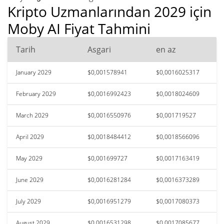
Kripto Uzmanlarından 2029 için
Moby AI Fiyat Tahmini
Tarih
Asgari
en az
January 2029
$0,001578941
$0,0016025317
February 2029
$0,0016992423
$0,0018024609
March 2029
$0,0016550976
$0,001719527
April 2029
$0,0018484412
$0,0018566096
May 2029
$0,001699727
$0,0017163419
June 2029
$0,0016281284
$0,0016373289
July 2029
$0,0016951279
$0,0017080373
August 2029
$0,0016531298
$0,0017085677