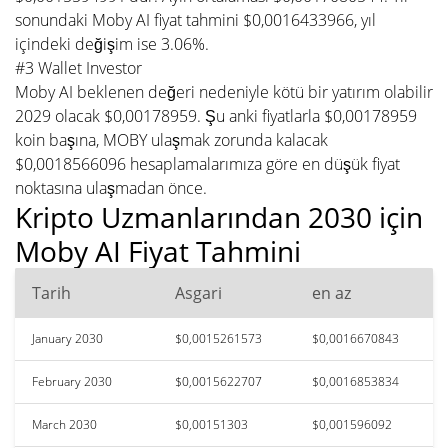
sonundaki Moby AI fiyat tahmini $0,0016433966, yıl
içindeki değişim ise 3.06%.
#3 Wallet Investor
Moby AI beklenen değeri nedeniyle kötü bir yatırım olabilir
2029 olacak $0,00178959. Şu anki fiyatlarla $0,00178959
koin başına, MOBY ulaşmak zorunda kalacak
$0,0018566096 hesaplamalarımıza göre en düşük fiyat
noktasına ulaşmadan önce.
Kripto Uzmanlarından 2030 için
Moby AI Fiyat Tahmini
Tarih
Asgari
en az
January 2030
$0,0015261573
$0,0016670843
February 2030
$0,0015622707
$0,0016853834
March 2030
$0,00151303
$0,001596092