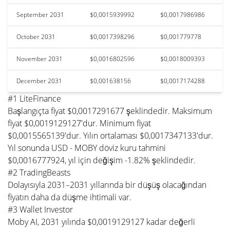
September 2031
$0,0015939992
$0,0017986986
October 2031
$0,0017398296
$0,001779778
November 2031
$0,0016802596
$0,0018009393
December 2031
$0,001638156
$0,0017174288
#1 LiteFinance
Başlangıçta fiyat $0,0017291677 şeklindedir. Maksimum
fiyat $0,0019129127'dur. Minimum fiyat
$0,0015565139'dur. Yılın ortalaması $0,0017347133'dur.
Yıl sonunda USD - MOBY döviz kuru tahmini
$0,0016777924, yıl için değişim -1.82% şeklindedir.
#2 TradingBeasts
Dolayısıyla 2031–2031 yıllarında bir düşüş olacağından
fiyatın daha da düşme ihtimali var.
#3 Wallet Investor
Moby AI, 2031 yılında $0,0019129127 kadar değerli