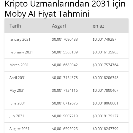
Kripto Uzmanlarından 2031 için
Moby AI Fiyat Tahmini
Tarih
Asgari
en az
January 2031
$0,0017090483
$0,001749287
February 2031
$0,0015565139
$0,0016135963
March 2031
$0,0016685942
$0,0017574764
April 2031
$0,0017154378
$0,0018206348
May 2031
$0,0017124116
$0,0017800467
June 2031
$0,0016712675
$0,0018060601
July 2031
$0,0019007219
$0,0019129127
August 2031
$0,0016595925
$0,0018247799