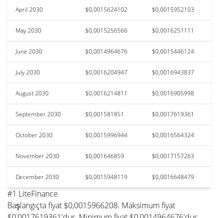
April 2030
$0,0015624102
$0,0015952103
May 2030
$0,0015256566
$0,0016251111
June 2030
$0,0014964676
$0,0015446124
July 2030
$0,0016204947
$0,0016943837
August 2030
$0,0016214811
$0,0016905998
September 2030
$0,001581851
$0,0017619361
October 2030
$0,0015996944
$0,0016564324
November 2030
$0,001646859
$0,0017157263
December 2030
$0,0015948119
$0,0016648479
#1 LiteFinance
Başlangıçta fiyat $0,0015966208. Maksimum fiyat
$0,0017619361'dur. Minimum fiyat $0,0014964676'dur.