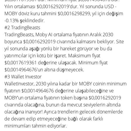
Yılın ortalaması $0,0016292019'dur. Yıl sonunda USD -
MOBY döviz kuru tahmini $0,0016298299, yıl için değişim
-0.13% şeklindedir.
#2 TradingBeasts
TradingBeasts, Moby AI ortalama fiyatının Aralık 2030
boyunca $0,0016292019 civarında kalmasını bekliyor. Site
yıl sonunda aşağı yönlü bir hareket görüyor ve bu da
yatırımcılar için kötü bir işaret. Maksimum fiyat
$0,0017619361 değerine ulaşacak. Minimum fiyat
$0,0014964676'un altına düşmeyecek.
#3 Wallet Investor
WalletInvestor, 2030 yılına kadar bir MOBY coinin minimum
fiyatının $0,0014964676 değerine ulaşabileceğine ve
MOBY'un ortalama fiyatının token başına $0,0016292019
civarında olacağına, bunun da mevcut seviyelerin altında
olacağına inanıyor! Ayrıca trendlerin gelecek dönemlerde
de devam edip etmeyeceğine bağlı olarak farklı
minimumları tahmin ediyorlar.