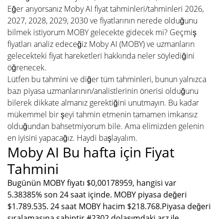
Eğer arıyorsanız Moby AI fiyat tahminleri/tahminleri 2026,
2027, 2028, 2029, 2030 ve fiyatlarının nerede olduğunu
bilmek istiyorum MOBY gelecekte gidecek mi? Geçmiş
fiyatları analiz edeceğiz Moby AI (MOBY) ve uzmanların
gelecekteki fiyat hareketleri hakkında neler söylediğini
öğrenecek.
Lütfen bu tahmini ve diğer tüm tahminleri, bunun yalnızca
bazı piyasa uzmanlarının/analistlerinin önerisi olduğunu
bilerek dikkate almanız gerektiğini unutmayın. Bu kadar
mükemmel bir şeyi tahmin etmenin tamamen imkansız
olduğundan bahsetmiyorum bile. Ama elimizden gelenin
en iyisini yapacağız. Haydi başlayalım.
Moby AI Bu hafta için Fiyat
Tahmini
Bugünün MOBY fiyatı $0,00178959, hangisi var
5.38385% son 24 saat içinde. MOBY piyasa değeri
$1.789.535. 24 saat MOBY hacim $218.768.Piyasa değeri
sıralamasına sahiptir #2302 dolaşımdaki arz ile