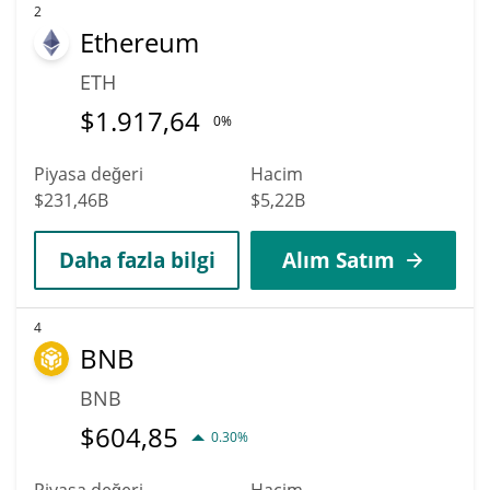
2
Ethereum
ETH
$
1.917,64
0%
Piyasa değeri
Hacim
$231,46B
$5,22B
Daha fazla bilgi
Alım Satım
4
BNB
BNB
$
604,85
0.30%
Piyasa değeri
Hacim