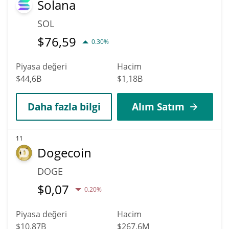
Solana
SOL
$
76,59
0.30%
Piyasa değeri
Hacim
$44,6B
$1,18B
Daha fazla bilgi
Alım Satım
11
Dogecoin
DOGE
$
0,07
0.20%
Piyasa değeri
Hacim
$10,87B
$267,6M