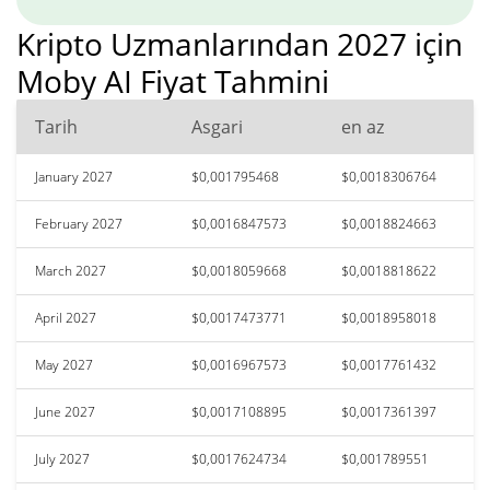
Kripto Uzmanlarından 2027 için
Moby AI Fiyat Tahmini
Tarih
Asgari
en az
January 2027
$0,001795468
$0,0018306764
February 2027
$0,0016847573
$0,0018824663
March 2027
$0,0018059668
$0,0018818622
April 2027
$0,0017473771
$0,0018958018
May 2027
$0,0016967573
$0,0017761432
June 2027
$0,0017108895
$0,0017361397
July 2027
$0,0017624734
$0,001789551