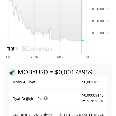
MOBY
USD = $0,00178959
$0,00178959
Moby AI Fiyatı
$0,00009143
Fiyat Değişimi
24s
5.38385%
$0,00168874 / $0,0018774
24s Düşük / 24s Yüksek