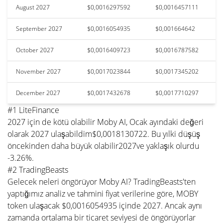
August 2027
$0,0016297592
$0,0016457111
September 2027
$0,0016054935
$0,001664642
October 2027
$0,0016409723
$0,0016787582
November 2027
$0,0017023844
$0,0017345202
December 2027
$0,0017432678
$0,0017710297
#1 LiteFinance
2027 için de kötü olabilir Moby AI, Ocak ayındaki değeri
olarak 2027 ulaşabildim$0,0018130722. Bu yılki düşüş
öncekinden daha büyük olabilir2027ve yaklaşık olurdu
-3.26%.
#2 TradingBeasts
Gelecek neleri öngörüyor Moby AI? TradingBeasts'ten
yaptığımız analiz ve tahmini fiyat verilerine göre, MOBY
token ulaşacak $0,0016054935 içinde 2027. Ancak aynı
zamanda ortalama bir ticaret seviyesi de öngörüyorlar