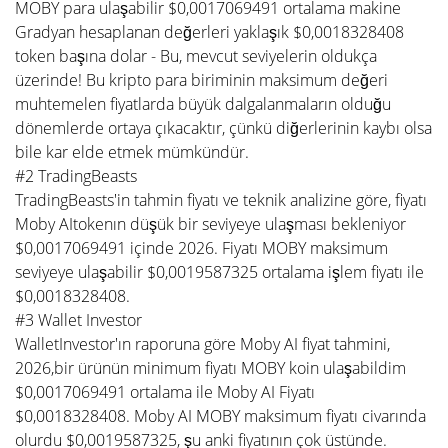
MOBY para ulaşabilir $0,0017069491 ortalama makine
Gradyan hesaplanan değerleri yaklaşık $0,0018328408
token başına dolar - Bu, mevcut seviyelerin oldukça
üzerinde! Bu kripto para biriminin maksimum değeri
muhtemelen fiyatlarda büyük dalgalanmaların olduğu
dönemlerde ortaya çıkacaktır, çünkü diğerlerinin kaybı olsa
bile kar elde etmek mümkündür.
#2 TradingBeasts
TradingBeasts'in tahmin fiyatı ve teknik analizine göre, fiyatı
Moby AItokenın düşük bir seviyeye ulaşması bekleniyor
$0,0017069491 içinde 2026. Fiyatı MOBY maksimum
seviyeye ulaşabilir $0,0019587325 ortalama işlem fiyatı ile
$0,0018328408.
#3 Wallet Investor
WalletInvestor'ın raporuna göre Moby AI fiyat tahmini,
2026,bir ürünün minimum fiyatı MOBY koin ulaşabildim
$0,0017069491 ortalama ile Moby AI Fiyatı
$0,0018328408. Moby AI MOBY maksimum fiyatı civarında
olurdu $0,0019587325, şu anki fiyatının çok üstünde.