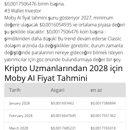
$0,0017506476 birim başına.
#3 Wallet Investor
Moby AI fiyat tahmini şunu gösteriyor 2027, minimum
değere ulaşacak $0,0016054935 ve ortalama piyasa değeri
şu şekilde olacaktır: $0,0017506476 koin başına -
şimdikinden daha düşük! Bu trend devam ederse Classic
dolaşım arzında da değişiklikler görebilir; durum zamanla
değiştiğinde paralarının nereye gideceğini bilmek isteyen
yatırımcılar için göz önünde bulundurmaya değer bir şey.
Kripto Uzmanlarından 2028 için
Moby AI Fiyat Tahmini
Tarih
Asgari
en az
January 2028
$0,001693462
$0,0017386894
February 2028
$0,0016647645
$0,0017551362
March 2028
$0,0017485231
$0,0017765916