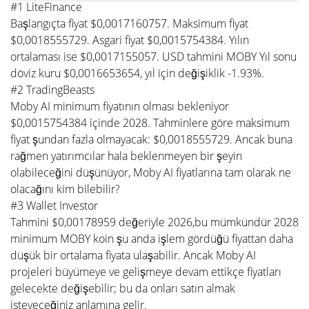
#1 LiteFinance
Başlangıçta fiyat $0,0017160757. Maksimum fiyat
$0,0018555729. Asgari fiyat $0,0015754384. Yılın
ortalaması ise $0,0017155057. USD tahmini MOBY Yıl sonu
döviz kuru $0,0016653654, yıl için değişiklik -1.93%.
#2 TradingBeasts
Moby AI minimum fiyatının olması bekleniyor
$0,0015754384 içinde 2028. Tahminlere göre maksimum
fiyat şundan fazla olmayacak: $0,0018555729. Ancak buna
rağmen yatırımcılar hala beklenmeyen bir şeyin
olabileceğini düşünüyor, Moby AI fiyatlarına tam olarak ne
olacağını kim bilebilir?
#3 Wallet Investor
Tahmini $0,00178959 değeriyle 2026,bu mümkündür 2028
minimum MOBY koin şu anda işlem gördüğü fiyattan daha
düşük bir ortalama fiyata ulaşabilir. Ancak Moby AI
projeleri büyümeye ve gelişmeye devam ettikçe fiyatları
gelecekte değişebilir; bu da onları satın almak
isteyeceğiniz anlamına gelir.