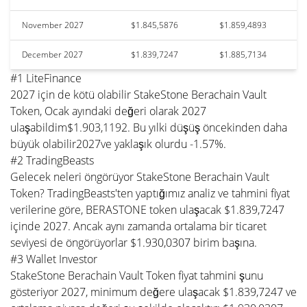
November 2027
$1.845,5876
$1.859,4893
December 2027
$1.839,7247
$1.885,7134
#1 LiteFinance
2027 için de kötü olabilir StakeStone Berachain Vault
Token, Ocak ayındaki değeri olarak 2027
ulaşabildim$1.903,1192. Bu yılki düşüş öncekinden daha
büyük olabilir2027ve yaklaşık olurdu -1.57%.
#2 TradingBeasts
Gelecek neleri öngörüyor StakeStone Berachain Vault
Token? TradingBeasts'ten yaptığımız analiz ve tahmini fiyat
verilerine göre, BERASTONE token ulaşacak $1.839,7247
içinde 2027. Ancak aynı zamanda ortalama bir ticaret
seviyesi de öngörüyorlar $1.930,0307 birim başına.
#3 Wallet Investor
StakeStone Berachain Vault Token fiyat tahmini şunu
gösteriyor 2027, minimum değere ulaşacak $1.839,7247 ve