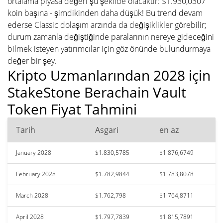
ortalama piyasa değeri şu şekilde olacaktır: $1.930,0307
koin başına - şimdikinden daha düşük! Bu trend devam
ederse Classic dolaşım arzında da değişiklikler görebilir;
durum zamanla değiştiğinde paralarının nereye gideceğini
bilmek isteyen yatırımcılar için göz önünde bulundurmaya
değer bir şey.
Kripto Uzmanlarından 2028 için
StakeStone Berachain Vault
Token Fiyat Tahmini
Tarih
Asgari
en az
January 2028
$1.830,5785
$1.876,6749
February 2028
$1.782,9844
$1.783,8078
March 2028
$1.762,798
$1.764,8711
April 2028
$1.797,7839
$1.815,7891