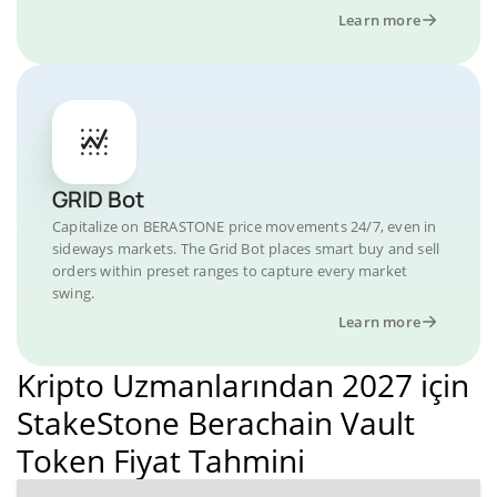
Learn more
GRID Bot
Capitalize on BERASTONE price movements 24/7, even in
sideways markets. The Grid Bot places smart buy and sell
orders within preset ranges to capture every market
swing.
Learn more
Kripto Uzmanlarından 2027 için
StakeStone Berachain Vault
Token Fiyat Tahmini