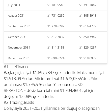
July 2031
$1.781,9569
$1.791,1867
August 2031
$1.731,6232
$1.805,8913
September 2031
$1.778,8292
$1.816,4779
October 2031
$1.817,3637
$1.850,7967
November 2031
$1.811,3153
$1.829,1237
December 2031
$1.890,8224
$1.918,0979
#1 LiteFinance
Başlangıçta fiyat $1.697,7347 şeklindedir. Maksimum fiyat
$1.918,0979'dur. Minimum fiyat $1.673,0555'dur. Yılın
ortalaması $1.795,5767'dur. Yıl sonunda USD -
BERASTONE döviz kuru tahmini $1.904,4601, yıl için
değişim 12.08% şeklindedir.
#2 TradingBeasts
Dolayısıyla 2031–2031 yıllarında bir düşüş olacağından