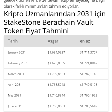
gelecek dönemlerde de devam edip etmeyeceğine bağlı
olarak farklı minimumları tahmin ediyorlar.
Kripto Uzmanlarından 2031 için
StakeStone Berachain Vault
Token Fiyat Tahmini
Tarih
Asgari
en az
January 2031
$1.684,0927
$1.711,3767
February 2031
$1.673,0555
$1.721,8942
March 2031
$1.759,8853
$1.782,1145
April 2031
$1.738,5248
$1.740,5198
May 2031
$1.746,8344
$1.760,1923
June 2031
$1.768,0663
$1.788,5649