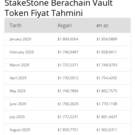
StakeStone Berachain Vault
Token Fiyat Tahmini
Tarih
Asgari
en az
January 2029
$1.804,6564
$1.854,6889
February 2029
$1.746,6487
$1.828,6611
March 2029
$1.725,5371
$1.749,0793
April 2029
$1.739,5012
$1.754,4292
May 2029
$1.740,7884
$1.802,7575
June 2029
$1.760,2029
$1.770,1108
July 2029
$1.772,5231
$1.801,4437
August 2029
$1.850,7751
$1.902,6311