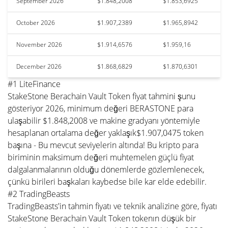
September 2026
$1.848,2008
$1.853,6925
October 2026
$1.907,2389
$1.965,8942
November 2026
$1.914,6576
$1.959,16
December 2026
$1.868,6829
$1.870,6301
#1 LiteFinance
StakeStone Berachain Vault Token fiyat tahmini şunu
gösteriyor 2026, minimum değeri BERASTONE para
ulaşabilir $1.848,2008 ve makine gradyanı yöntemiyle
hesaplanan ortalama değer yaklaşık$1.907,0475 token
başına - Bu mevcut seviyelerin altında! Bu kripto para
biriminin maksimum değeri muhtemelen güçlü fiyat
dalgalanmalarının olduğu dönemlerde gözlemlenecek,
çünkü birileri başkaları kaybedse bile kar elde edebilir.
#2 TradingBeasts
TradingBeasts'in tahmin fiyatı ve teknik analizine göre, fiyatı
StakeStone Berachain Vault Token tokenın düşük bir