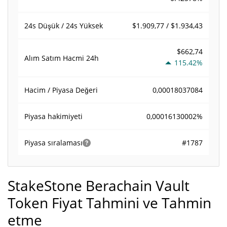
$1.909,77 / $1.934,43
24s Düşük / 24s Yüksek
$662,74
Alım Satım Hacmi
24h
115.42%
0,00018037084
Hacim / Piyasa Değeri
0,00016130002%
Piyasa hakimiyeti
#1787
Piyasa sıralaması
StakeStone Berachain Vault
Token Fiyat Tahmini ve Tahmin
etme