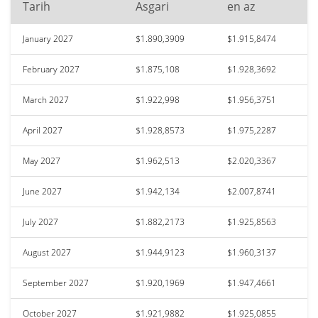
Tarih
Asgari
en az
January 2027
$1.890,3909
$1.915,8474
February 2027
$1.875,108
$1.928,3692
March 2027
$1.922,998
$1.956,3751
April 2027
$1.928,8573
$1.975,2287
May 2027
$1.962,513
$2.020,3367
June 2027
$1.942,134
$2.007,8741
July 2027
$1.882,2173
$1.925,8563
August 2027
$1.944,9123
$1.960,3137
September 2027
$1.920,1969
$1.947,4661
October 2027
$1.921,9882
$1.925,0855