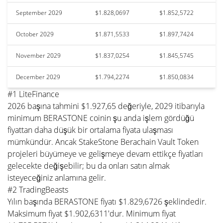
September 2029
$1.828,0697
$1.852,5722
October 2029
$1.871,5533
$1.897,7424
November 2029
$1.837,0254
$1.845,5745
December 2029
$1.794,2274
$1.850,0834
#1 LiteFinance
2026 başına tahmini $1.927,65 değeriyle, 2029 itibarıyla
minimum BERASTONE coinin şu anda işlem gördüğü
fiyattan daha düşük bir ortalama fiyata ulaşması
mümkündür. Ancak StakeStone Berachain Vault Token
projeleri büyümeye ve gelişmeye devam ettikçe fiyatları
gelecekte değişebilir; bu da onları satın almak
isteyeceğiniz anlamına gelir.
#2 TradingBeasts
Yılın başında BERASTONE fiyatı $1.829,6726 şeklindedir.
Maksimum fiyat $1.902,6311'dur. Minimum fiyat