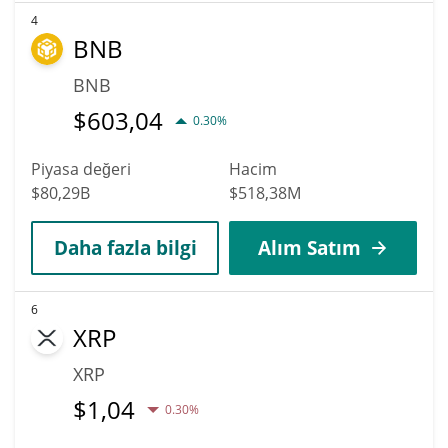
4
BNB
BNB
$
603,04
0.30%
Piyasa değeri
Hacim
$80,29B
$518,38M
Daha fazla bilgi
Alım Satım
6
XRP
XRP
$
1,04
0.30%