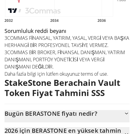
Sorumluluk reddi beyanı
3COMMAS FİNANSAL, YATIRIM, YASAL, VERGİ VEYA BAŞKA
HERHANGİ BİR PROFESYONEL TAVSİYE VERMEZ.
3COMMAS BİR BROKER, FİNANSAL DANIŞMAN, YATIRIM
DANIŞMANI, PORTFÖY YÖNETİCİSİ VEYA VERGİ
DANIŞMANI DEĞİLDİR.
Daha fazla bilgi için lütfen okuyunuz
terms of use
.
StakeStone Berachain Vault
Token Fiyat Tahmini SSS
Bugün BERASTONE fiyatı nedir?
Bugün StakeStone Berachain Vault Token (BERASTONE),
2026 için BERASTONE en yüksek tahmin
$3.674.319 piyasa değeriyle $1.927,65 seviyesinde işlem görüyor