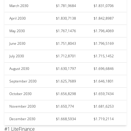
March 2030
$1.781,9684
$1.831,0706
April 2030
$1.830,7138
$1.842,8987
May 2030
$1.767,1476
$1.796,4069
June 2030
$1.751,8043
$1.796,5169
July 2030
$1.712,8701
$1.715,1452
August 2030
$1.630,1797
$1.696,6846
September 2030
$1.625,7689
$1.646,1801
October 2030
$1.656,8298
$1.659,7434
November 2030
$1.650,774
$1.681,6253
December 2030
$1.668,5934
$1.719,2114
#1 LiteFinance