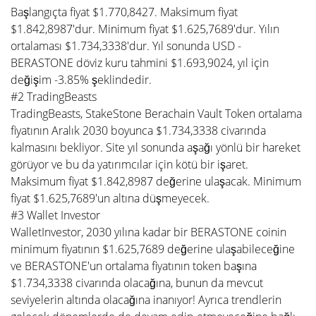
Başlangıçta fiyat $1.770,8427. Maksimum fiyat
$1.842,8987'dur. Minimum fiyat $1.625,7689'dur. Yılın
ortalaması $1.734,3338'dur. Yıl sonunda USD -
BERASTONE döviz kuru tahmini $1.693,9024, yıl için
değişim -3.85% şeklindedir.
#2 TradingBeasts
TradingBeasts, StakeStone Berachain Vault Token ortalama
fiyatının Aralık 2030 boyunca $1.734,3338 civarında
kalmasını bekliyor. Site yıl sonunda aşağı yönlü bir hareket
görüyor ve bu da yatırımcılar için kötü bir işaret.
Maksimum fiyat $1.842,8987 değerine ulaşacak. Minimum
fiyat $1.625,7689'un altına düşmeyecek.
#3 Wallet Investor
WalletInvestor, 2030 yılına kadar bir BERASTONE coinin
minimum fiyatının $1.625,7689 değerine ulaşabileceğine
ve BERASTONE'un ortalama fiyatının token başına
$1.734,3338 civarında olacağına, bunun da mevcut
seviyelerin altında olacağına inanıyor! Ayrıca trendlerin