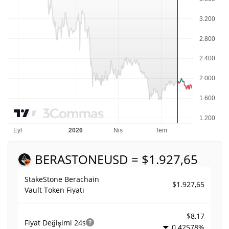
BERASTONE
USD = $1.927,65
StakeStone Berachain
$1.927,65
Vault Token Fiyatı
$8,17
Fiyat Değişimi
24s
0.42578%