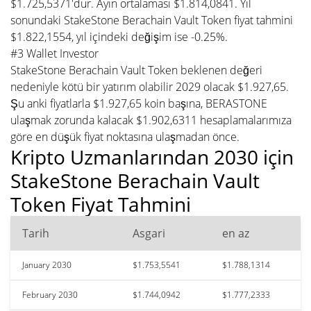
$1.725,5371'dur. Ayın ortalaması $1.814,0841. Yıl
sonundaki StakeStone Berachain Vault Token fiyat tahmini
$1.822,1554, yıl içindeki değişim ise -0.25%.
#3 Wallet Investor
StakeStone Berachain Vault Token beklenen değeri
nedeniyle kötü bir yatırım olabilir 2029 olacak $1.927,65.
Şu anki fiyatlarla $1.927,65 koin başına, BERASTONE
ulaşmak zorunda kalacak $1.902,6311 hesaplamalarımıza
göre en düşük fiyat noktasına ulaşmadan önce.
Kripto Uzmanlarından 2030 için
StakeStone Berachain Vault
Token Fiyat Tahmini
Tarih
Asgari
en az
January 2030
$1.753,5541
$1.788,1314
February 2030
$1.744,0942
$1.777,2333