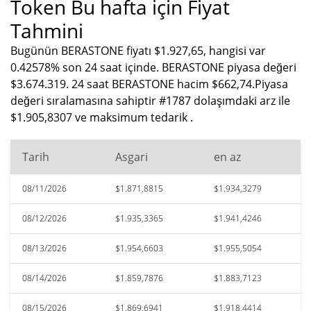
Token Bu hafta için Fiyat
Tahmini
Bugünün BERASTONE fiyatı $1.927,65, hangisi var
0.42578% son 24 saat içinde. BERASTONE piyasa değeri
$3.674.319. 24 saat BERASTONE hacim $662,74.Piyasa
değeri sıralamasına sahiptir #1787 dolaşımdaki arz ile
$1.905,8307 ve maksimum tedarik .
Tarih
Asgari
en az
08/11/2026
$1.871,8815
$1.934,3279
08/12/2026
$1.935,3365
$1.941,4246
08/13/2026
$1.954,6603
$1.955,5054
08/14/2026
$1.859,7876
$1.883,7123
08/15/2026
$1.869,6941
$1.918,4414