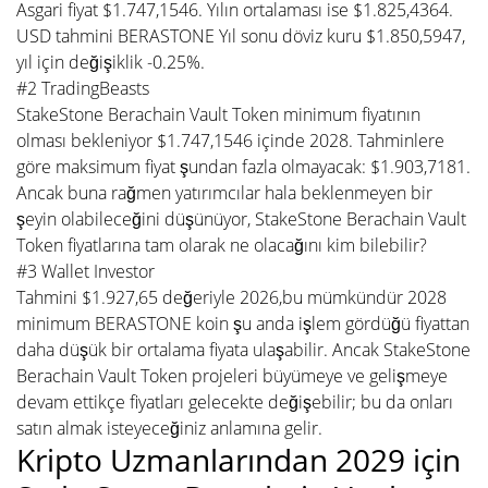
Asgari fiyat $1.747,1546. Yılın ortalaması ise $1.825,4364.
USD tahmini BERASTONE Yıl sonu döviz kuru $1.850,5947,
yıl için değişiklik -0.25%.
#2 TradingBeasts
StakeStone Berachain Vault Token minimum fiyatının
olması bekleniyor $1.747,1546 içinde 2028. Tahminlere
göre maksimum fiyat şundan fazla olmayacak: $1.903,7181.
Ancak buna rağmen yatırımcılar hala beklenmeyen bir
şeyin olabileceğini düşünüyor, StakeStone Berachain Vault
Token fiyatlarına tam olarak ne olacağını kim bilebilir?
#3 Wallet Investor
Tahmini $1.927,65 değeriyle 2026,bu mümkündür 2028
minimum BERASTONE koin şu anda işlem gördüğü fiyattan
daha düşük bir ortalama fiyata ulaşabilir. Ancak StakeStone
Berachain Vault Token projeleri büyümeye ve gelişmeye
devam ettikçe fiyatları gelecekte değişebilir; bu da onları
satın almak isteyeceğiniz anlamına gelir.
Kripto Uzmanlarından 2029 için