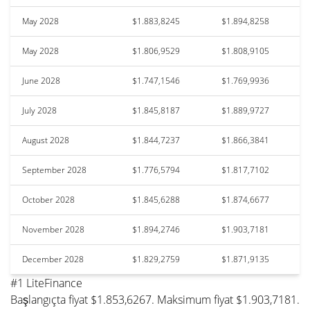
May 2028
$1.883,8245
$1.894,8258
May 2028
$1.806,9529
$1.808,9105
June 2028
$1.747,1546
$1.769,9936
July 2028
$1.845,8187
$1.889,9727
August 2028
$1.844,7237
$1.866,3841
September 2028
$1.776,5794
$1.817,7102
October 2028
$1.845,6288
$1.874,6677
November 2028
$1.894,2746
$1.903,7181
December 2028
$1.829,2759
$1.871,9135
#1 LiteFinance
Başlangıçta fiyat $1.853,6267. Maksimum fiyat $1.903,7181.