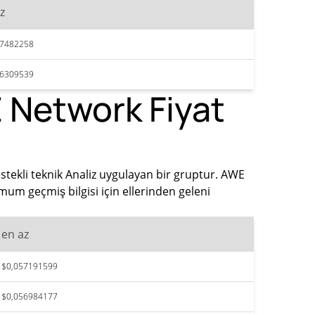
z
57482258
56309539
 Network Fiyat
stekli teknik Analiz uygulayan bir gruptur. AWE
um geçmiş bilgisi için ellerinden geleni
en az
$0,057191599
$0,056984177