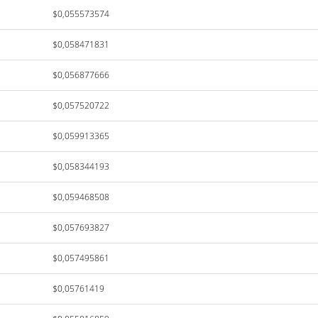
$0,055573574
$0,058471831
$0,056877666
$0,057520722
$0,059913365
$0,058344193
$0,059468508
$0,057693827
$0,057495861
$0,05761419