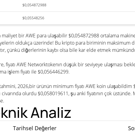
$0,054872988
$0,05548256
 maliyet bir AWE para ulaşabilir $0,054872988 ortalama makine
iyelerin oldukça üzerinde! Bu kripto para biriminin maksimum 
ır, çünkü diğerlerinin kaybı olsa bile kar elde etmek mümkünd
 göre, fiyatı AWE Networktokenın düşük bir seviyeye ulaşması be
a işlem fiyatı ile $0,056446299.
 tahmini, 2026,bir ürünün minimum fiyatı AWE koin ulaşabildim
varında olurdu $0,058019611, şu anki fiyatının çok üstünde. M
se.
nik Analiz
Tarihsel Değerler
So