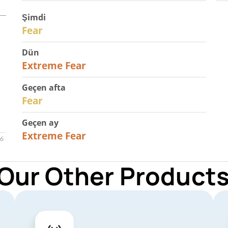
Şimdi
29
Fear
Dün
25
Extreme Fear
Geçen afta
27
Fear
Geçen ay
22
Extreme Fear
 Our Other Products