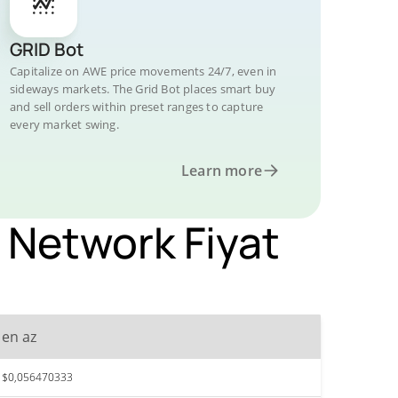
GRID Bot
Capitalize on AWE price movements 24/7, even in
sideways markets. The Grid Bot places smart buy
and sell orders within preset ranges to capture
every market swing.
Learn more
 Network Fiyat
en az
$0,056470333