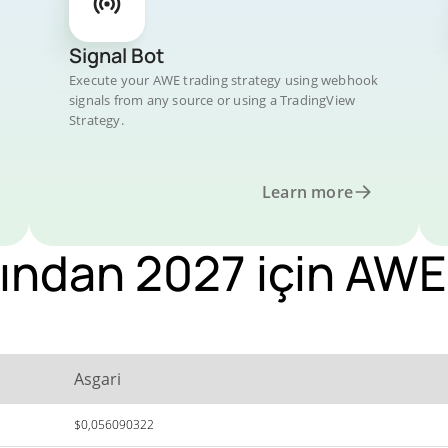
Signal Bot
Execute your AWE trading strategy using webhook
signals from any source or using a TradingView
Strategy.
Learn more
ından 2027 için AWE
Asgari
$0,056090322