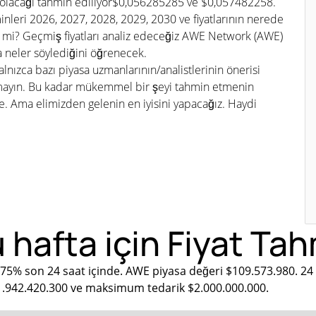
olacağı tahmin ediliyor$0,056285285 ve $0,057482258.
nleri 2026, 2027, 2028, 2029, 2030 ve fiyatlarının nerede
mi? Geçmiş fiyatları analiz edeceğiz AWE Network (AWE)
a neler söylediğini öğrenecek.
lnızca bazı piyasa uzmanlarının/analistlerinin önerisi
tmayın. Bu kadar mükemmel bir şeyi tahmin etmenin
Ama elimizden gelenin en iyisini yapacağız. Haydi
hafta için Fiyat Tah
875% son 24 saat içinde. AWE piyasa değeri $109.573.980. 24
$1.942.420.300 ve maksimum tedarik $2.000.000.000.