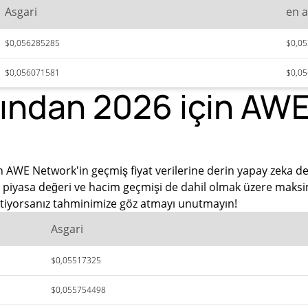
Asgari
en a
$0,056285285
$0,0
$0,056071581
$0,0
ından 2026 için AWE
 AWE Network'in geçmiş fiyat verilerine derin yapay zeka de
a piyasa değeri ve hacim geçmişi de dahil olmak üzere maksim
 istiyorsanız tahminimize göz atmayı unutmayın!
Asgari
$0,05517325
$0,055754498