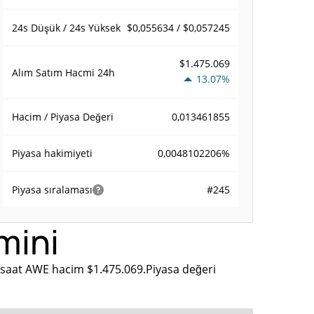
$0,055634 / $0,057245
24s Düşük / 24s Yüksek
$1.475.069
Alım Satım Hacmi
24h
13.07%
0,013461855
Hacim / Piyasa Değeri
0,0048102206%
Piyasa hakimiyeti
#245
Piyasa sıralaması
mini
 saat AWE hacim $1.475.069.Piyasa değeri