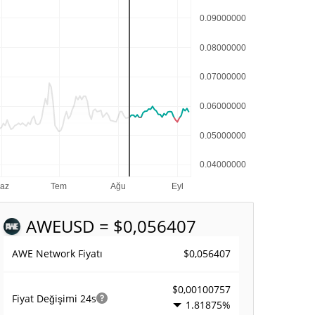
AWE
USD = $0,056407
$0,056407
AWE Network Fiyatı
$0,00100757
Fiyat Değişimi
24s
1.81875%