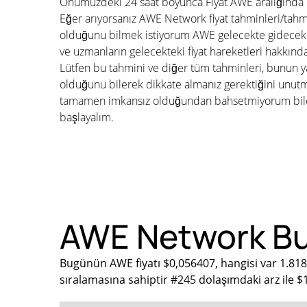
Önümüzdeki 24 saat boyunca Fiyat AWE aralığında 
Eğer arıyorsanız AWE Network fiyat tahminleri/tahmi
olduğunu bilmek istiyorum AWE gelecekte gidecek 
ve uzmanların gelecekteki fiyat hareketleri hakkınd
Lütfen bu tahmini ve diğer tüm tahminleri, bunun ya
olduğunu bilerek dikkate almanız gerektiğini unu
tamamen imkansız olduğundan bahsetmiyorum bile. 
başlayalım.
AWE Network Bu 
Bugünün AWE fiyatı $0,056407, hangisi var 1.81
sıralamasına sahiptir #245 dolaşımdaki arz ile 