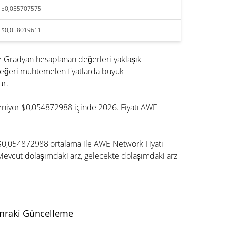
$0,055707575
$0,058019611
 Gradyan hesaplanan değerleri yaklaşık
değeri muhtemelen fiyatlarda büyük
ür.
kleniyor $0,054872988 içinde 2026. Fiyatı AWE
 $0,054872988 ortalama ile AWE Network Fiyatı
evcut dolaşımdaki arz, gelecekte dolaşımdaki arz
nraki Güncelleme