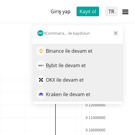
Giriş yap
Kayıt ol
TR
3Commas’a… ile kaydolun
Binance ile devam et
Bybit ile devam et
OKX ile devam et
Kraken ile devam et