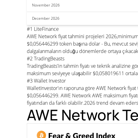
November 2026
December 2026
#1 LiteFinance
AWE Network fiyat tahmini projeleri 2026,minimum
$0,056446299 token başına dolar - Bu, mevcut sev
dalgalanmaların olduğu dönemlerde ortaya çıkacakt
#2 TradingBeasts
TradingBeasts'in tahmin fiyatı ve teknik analizine
maksimum seviyeye ulaşabilir $0,058019611 ortalam
#3 Wallet Investor
WalletInvestor'ın raporuna göre AWE Network fiyat
$0,056446299. AWE Network AWE maksimum fiyatı ci
fiyatından da farklı olabilir.2026 trend devam eder
AWE Network Tek