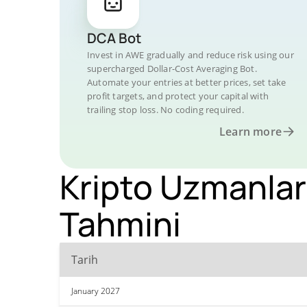
DCA Bot
Invest in AWE gradually and reduce risk using our
supercharged Dollar-Cost Averaging Bot.
Automate your entries at better prices, set take
profit targets, and protect your capital with
trailing stop loss. No coding required.
Learn more
Kripto Uzmanlar
Tahmini
Tarih
January 2027