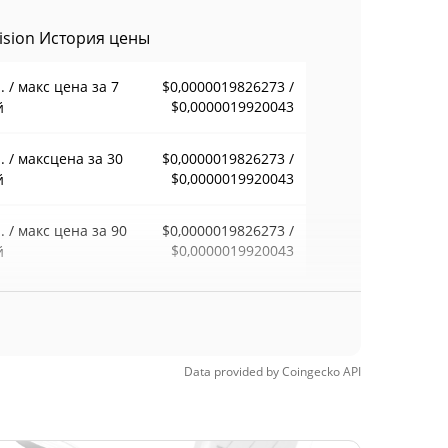
vision История цены
 / макс цена за 7
$0,0000019826273 /
$0,0000019920043
й
 / максцена за 30
$0,0000019826273 /
$0,0000019920043
й
 / макс цена за 90
$0,0000019826273 /
$0,0000019920043
й
 / макс цена за 52
$0,0000019826273 /
$0,0000019920043
ели
Data provided by
Coingecko
API
орический макс.
$0,00000397
26, 2026 (4
49.94%
цев назад)