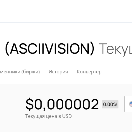
n (ASCIIVISION)
Теку
менники (биржи)
История
Конвертер
$
0,000002
0.00%
Текущая цена в USD