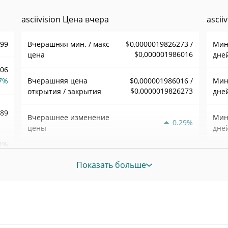
asciivision Цена вчера
ascii
199
Вчерашняя мин. / макс
$0,0000019826273 /
Мин.
$0,000001986016
цена
дне
,06
7%
Вчерашняя цена
$0,000001986016 /
Мин.
$0,0000019826273
открытия / закрытия
дне
689
Вчерашнее изменение
Мин.
0.29%
цены
дне
1%
$7,063974
Вчерашний объем
Мин.
Показать больше
нед
64
Ист
март 
меся
241