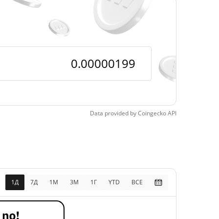
орический мин.
$0,00000171
 5, 2026 (2 месяцев
15.84%
д)
Data provided by
Coingecko
API
1Д
7Д
1М
3M
1Г
YTD
ВСЕ