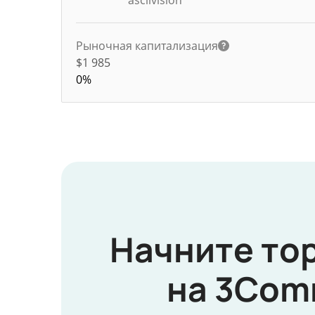
asciivision
Рыночная капитализация
$1 985
0%
Начните то
на 3Com