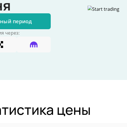
ня
бный период
я через:
атистика цены