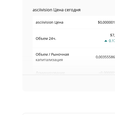
asciivision Цена сегодня
$0,00000
asciivision Цена
$7
Объем
24ч.
0.1
Объем / Рыночная
0,0035558
капитализация
<0.00000
Доминирование
#130
Рейтинг
asciivision Предложение
999 854 633,
В обращении