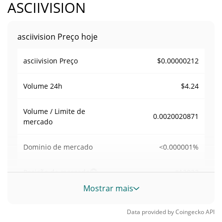
ASCIIVISION
asciivision Preço hoje
$0.00000212
asciivision Preço
$4.24
Volume
24h
Volume / Limite de
0.0020020871
mercado
<0.000001%
Dominio de mercado
#12923
Posição de mercado
Mostrar mais
Fornecimento de asciivision
Data provided by
Coingecko
API
Fornecimento em
999,854,633.241