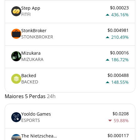
$0.00023
Step App
FITFI
436.16%
$0.004981
StonkBroker
STONKBROKER
210.49%
$0.00016
Mizukara
MIZUKARA
186.72%
$0.000488
Backed
BACKED
148.55%
Maiores 5 Perdas
24h
$0.0208
Yooldo Games
ESPORTS
59.88%
$0.000117
The Nietzschean Mouse