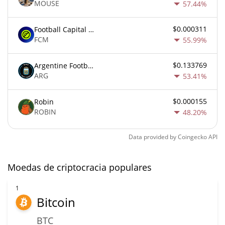
MOUSE
57.44%
$0.000311
Football Capital Markets
FCM
55.99%
$0.133769
Argentine Football Association Fan Token
ARG
53.41%
$0.000155
Robin
ROBIN
48.20%
Data provided by
Coingecko
API
Moedas de criptocracia populares
1
Bitcoin
BTC