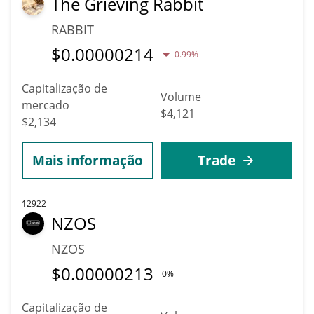
The Grieving Rabbit
RABBIT
$
0.00000214
0.99%
Capitalização de
Volume
mercado
$4,121
$2,134
Mais informação
Trade
12922
NZOS
NZOS
$
0.00000213
0%
Capitalização de