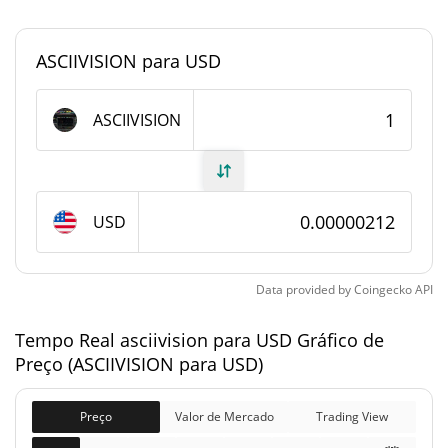
ASCIIVISION
circulação
ASCIIVISION para USD
999,854,633.241
Fornecimento total
ASCIIVISION
ASCIIVISION
1,000,000,000 ASCIIVISION
Fornecimento máximo
asciivision Capitalização de mercado
USD
Capitalização de
$2,117.79
mercado
Data provided by
Coingecko
API
Totalmente diluído
$2,117.79
Limite de mercado
Tempo Real asciivision para USD Gráfico de
Preço (ASCIIVISION para USD)
Histórico do preço do asciivision
Preço
Valor de Mercado
Trading View
Máxima de todos os
$0.00000397