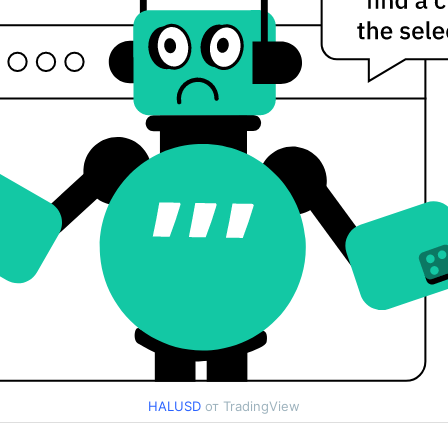
HALUSD
от TradingView