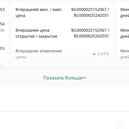
253
Вчерашняя мин. / макс
$0,0000025152967 /
Мин.
$0,0000025242031
цена
дне
,54
5%
Вчерашняя цена
$0,0000025152967 /
Мин.
$0,0000025242031
открытия / закрытия
дне
003
Вчерашнее изменение
Мин.
0.41%
цены
дне
1%
$1,531191
Вчерашний объем
Мин.
Показать больше
нед
97
Ист
февр.
меся
HAL
Ист
июнь
HAL
наза