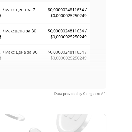
 / макс цена за 7
$0,0000024811634 /
$0,0000025250249
й
 / максцена за 30
$0,0000024811634 /
$0,0000025250249
й
 / макс цена за 90
$0,0000024811634 /
$0,0000025250249
й
 / макс цена за 52
$0,0000024811634 /
$0,0000025250249
ели
Data provided by
Coingecko
API
орический макс.
$0,00021464
 11, 2026 (5
98.82%
цев назад)
орический мин.
$0,00000229
 9, 2026 (1 месяцев
10.24%
д)