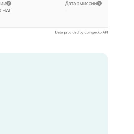
нии
Дата эмиссии
0
HAL
-
Data provided by
Coingecko
API