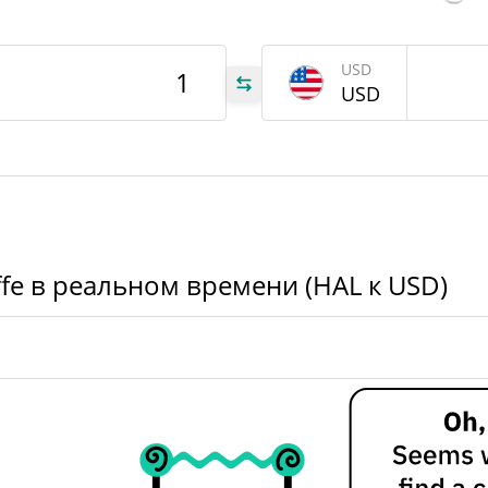
HAL
USD
USD
,18
,18
ffe в реальном времени (HAL к USD)
9%