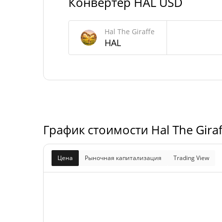
Конвертер HAL USD
Максимальное
1 000 000 000 
предложение
Hal The Giraffe
HAL
Hal The Giraffe Рыночная капитализация
Рыночная
$2 519
капитализация
Разбавленная
$2 519
рыночная
График стоимости Hal The Gira
0.2
капитализация
Цена
Рыночная капитализация
Trading View