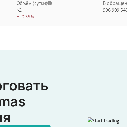
Объём (сутки)
В обраще
$
2
996 909 54
0.35%
рговать
mas
ня