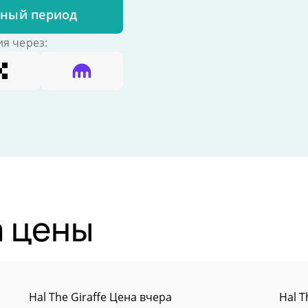
бный период
я через:
а цены
Hal The Giraffe Цена вчера
Hal T