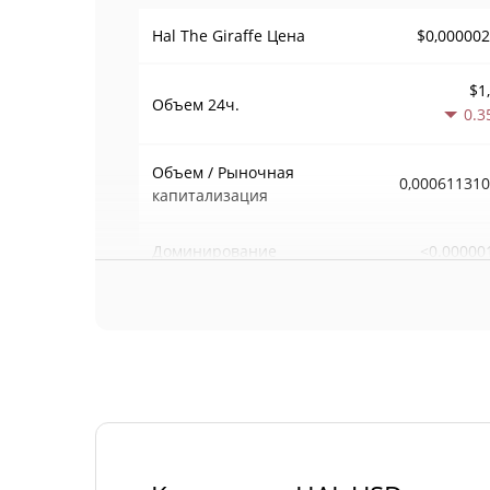
$0,00000
Hal The Giraffe Цена
$1
Объем
24ч.
0.3
Объем / Рыночная
0,00061131
капитализация
<0.00000
Доминирование
#127
Рейтинг
Hal The Giraffe Предложение
996 909 539,731 
В обращении
996 909 539,731 
Общее предложение