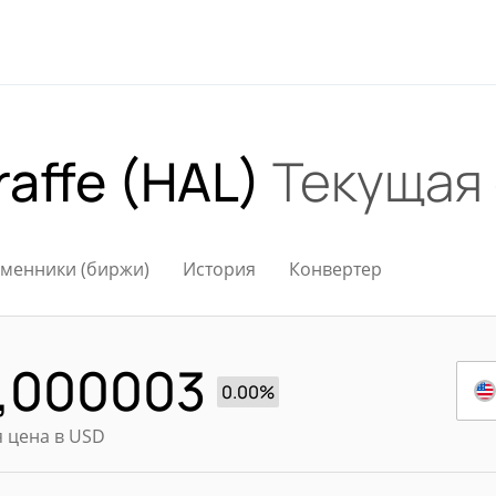
raffe (HAL)
Текущая
менники (биржи)
История
Конвертер
,000003
0.00%
 цена в USD