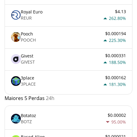
$4.13
Royal Euro
REUR
262.80%
$0.000194
Pooch
POOCH
225.30%
$0.000331
Givest
GIVEST
188.50%
$0.000162
3place
3PLACE
181.30%
Maiores 5 Perdas
24h
$0.00002
Botatoz
BOTZ
95.00%
$0.000021
Based Alien