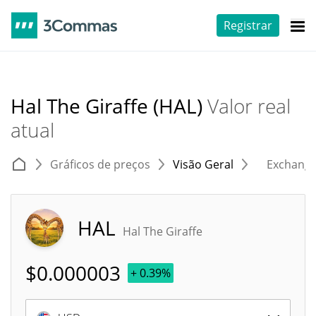
Registrar
Hal The Giraffe (HAL)
Valor real
atual
Gráficos de preços
Visão Geral
Exchang
HAL
Hal The Giraffe
$
0.000003
+ 0.39%