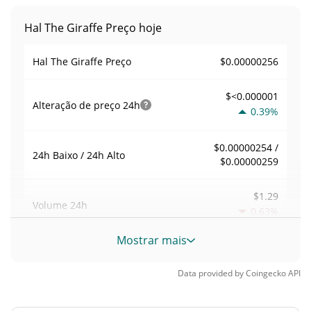
Hal The Giraffe Preço hoje
$0.00000256
Hal The Giraffe Preço
$<0.000001
Alteração de preço
24h
0.39%
$0.00000254 /
24h Baixo / 24h Alto
$0.00000259
$1.29
Volume
24h
0.63%
Mostrar mais
Volume / Limite de
0.00050578318
mercado
Data provided by
Coingecko
API
<0.000001%
Dominio de mercado