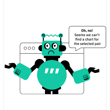
0.21%
Limite de mercado
Hal The Giraffe Preço Ontem
$0.0000025448788 /
Baixa / Alta de ontem
$0.000002560983
Abertura / Fecho de
$0.0000025448788 /
$0.000002560983
Ontem
0.28%
A mudança de ontem
$1.2841884
Volume de ontem
Histórico do preço do Hal The Giraffe
$0.0000024811634 /
7 dias Baixa / 7 dias Alta
$0.0000025813434