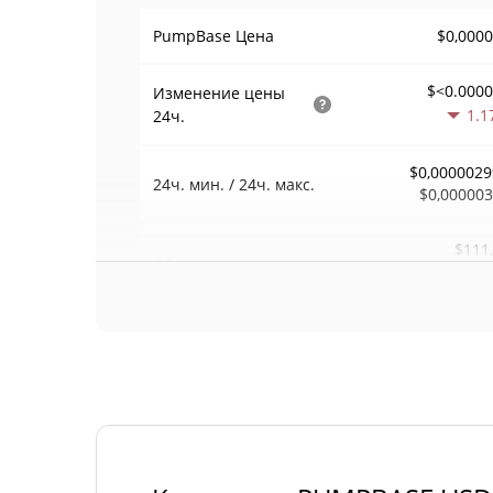
$0,000
PumpBase Цена
$<0.000
Изменение цены
1.1
24ч.
$0,0000029
24ч. мин. / 24ч. макс.
$0,00000
$111
Объем
24ч.
0.1
Объем / Рыночная
0,037183
капитализация
<0.00000
Доминирование
#125
Рейтинг