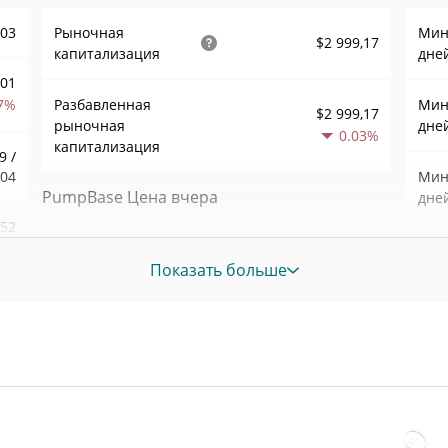
003
Рыночная
Мин.
$2 999,17
капитализация
дне
001
7%
Разбавленная
Мин.
$2 999,17
рыночная
дне
0.03%
капитализация
9 /
304
Мин.
PumpBase Цена вчера
дне
,52
Вчерашняя мин. / макс
$0,0000029981374 /
2%
Мин.
$0,0000030018265
цена
Показать больше
нед
621
Вчерашняя цена
$0,0000029981374 /
Ист
$0,0000030018265
открытия / закрытия
сент.
меся
1%
$111,47749
Вчерашний объем
Ист
34
июнь
наза