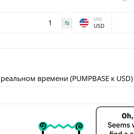
USD
000
USD
SE
000
SE
000
SE
 реальном времени (PUMPBASE к USD)