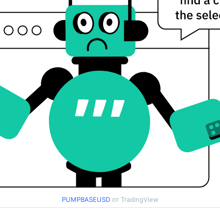
PUMPBASEUSD
от TradingView