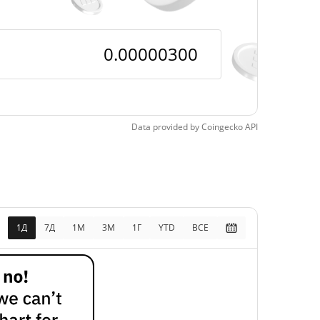
Data provided by
Coingecko
API
1Д
7Д
1М
3M
1Г
YTD
ВСЕ