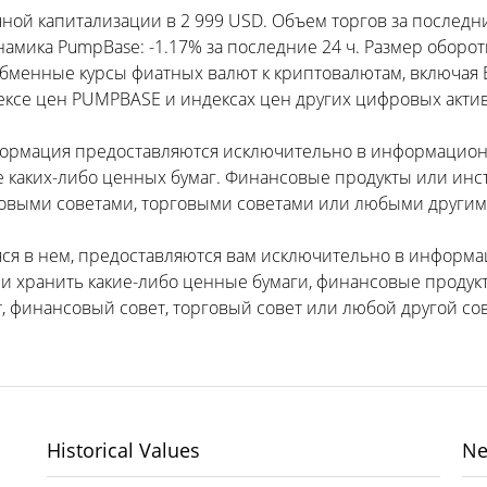
ной капитализации в 2 999 USD. Объем торгов за последни
мика PumpBase: -1.17% за последние 24 ч. Размер оборотн
бменные курсы фиатных валют к криптовалютам, включая B
ексе цен PUMPBASE и индексах цен других цифровых актив
формация предоставляются исключительно в информацион
е каких-либо ценных бумаг. Финансовые продукты или инс
выми советами, торговыми советами или любыми другими
яся в нем, предоставляются вам исключительно в информа
ли хранить какие-либо ценные бумаги, финансовые продукт
 финансовый совет, торговый совет или любой другой сов
Historical Values
Ne