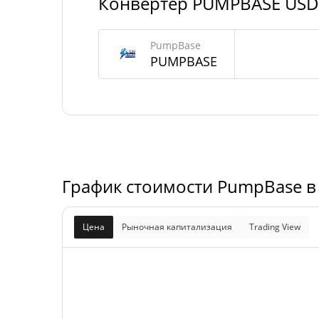
Конвертер PUMPBASE USD
PumpBase Предложение
PumpBase
1 000 000 
PUMPBASE
В обращении
PUMPBA
1 000 000 
Общее предложение
PUMPBA
Максимальное
1 000 000 
PUMPBA
предложение
График стоимости PumpBase в
Цена
Рыночная капитализация
Trading View