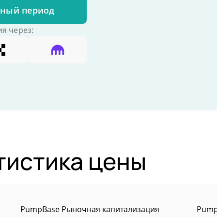
бный период
я через:
истика цены
PumpBase Рыночная капитализация
Pump