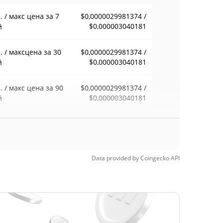
 / макс цена за 7
$0,0000029981374 /
$0,000003040181
й
 / максцена за 30
$0,0000029981374 /
$0,000003040181
й
 / макс цена за 90
$0,0000029981374 /
$0,000003040181
й
 / макс цена за 52
$0,0000029981374 /
$0,000003040181
ели
Data provided by
Coingecko
API
орический макс.
$0,00127557
 19, 2025 (10
99.76%
цев назад)
орический мин.
$0,00000248
 28, 2026 (1 месяцев
20.98%
д)