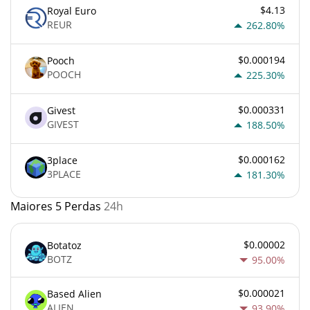
$4.13
Royal Euro
REUR
262.80%
$0.000194
Pooch
POOCH
225.30%
$0.000331
Givest
GIVEST
188.50%
$0.000162
3place
3PLACE
181.30%
Maiores 5 Perdas
24h
$0.00002
Botatoz
BOTZ
95.00%
$0.000021
Based Alien
ALIEN
93.90%