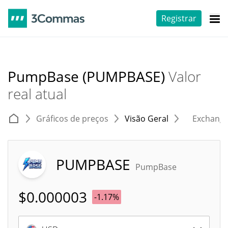
Registrar
PumpBase (PUMPBASE)
Valor
real atual
Gráficos de preços
Visão Geral
Exchang
PUMPBASE
PumpBase
$
0.000003
-1.17%