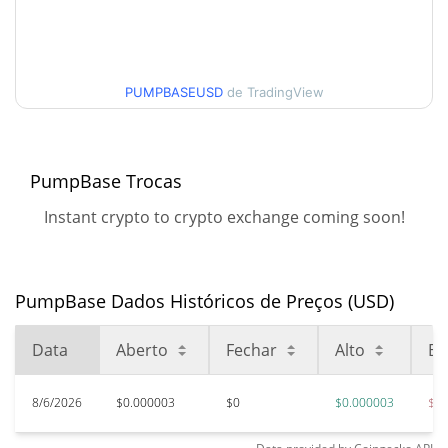
$0.000003040181
Alta
90 dias Baixa / 90 dias
$0.0000029981374 /
$0.000003040181
Alta
PUMPBASEUSD
de TradingView
52 Semana Baixa / 52
$0.0000029981374 /
$0.000003040181
Semana Alta
PumpBase Trocas
Máxima de todos os
Instant crypto to crypto exchange coming soon!
$0.00127557
tempos
99.76%
Sep 19, 2025 (10 meses
atrás)
PumpBase Dados Históricos de Preços (USD)
$0.00000248
Baixa de todos os tempos
20.98%
Jun 28, 2026 (1 meses atrás)
Data
Aberto
Fechar
Alto
Ba
8/6/2026
$0.000003
$0
$0.000003
$0.