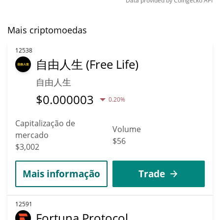
Data provided by
Coingecko
API
Mais criptomoedas
12538
自由人生 (Free Life)
自由人生
$
0.000003
0.20%
Capitalização de
Volume
mercado
$56
$3,002
Mais informação
Trade
12591
Fortuna Protocol