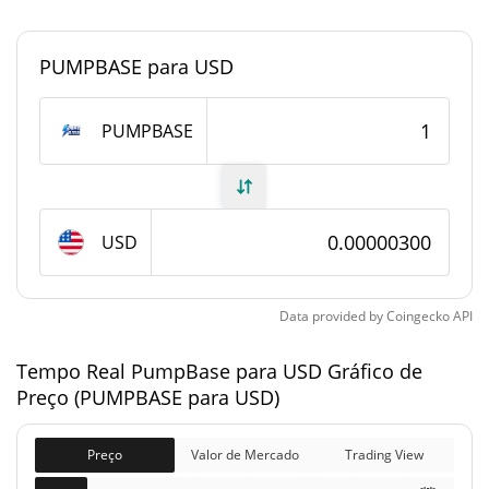
<0.000001%
Dominio de mercado
PUMPBASE para USD
#12532
Posição de mercado
Fornecimento de PumpBase
PUMPBASE
Fornecimento em
1,000,000,000 PUMPBASE
circulação
USD
1,000,000,000 PUMPBASE
Fornecimento total
1,000,000,000 PUMPBASE
Fornecimento máximo
Data provided by
Coingecko
API
Tempo Real PumpBase para USD Gráfico de
PumpBase Capitalização de mercado
Preço (PUMPBASE para USD)
Capitalização de
$2,999.17
mercado
Preço
Valor de Mercado
Trading View