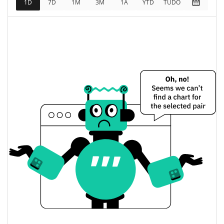
1D
7D
1M
3M
1A
YTD
TUDO
$2,999.17
Totalmente diluído
0.03%
Limite de mercado
PumpBase Preço Ontem
$0.0000029981374 /
Baixa / Alta de ontem
$0.0000030018265
Abertura / Fecho de
$0.0000029981374 /
$0.0000030018265
Ontem
$111.47749
Volume de ontem
Histórico do preço do PumpBase
$0.0000029981374 /
7 dias Baixa / 7 dias Alta
$0.000003040181
30 dias Baixa / 30 dias
$0.0000029981374 /