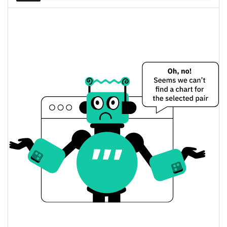
1.81%
капитализация
RefundYourSOL Цена вчера
Вчерашняя мин. / макс
$0,000082698602 /
$0,000082746537
цена
Вчерашняя цена
$0,000082698602 /
$0,000082746537
открытия / закрытия
Вчерашнее изменение
1.82%
цены
$595,92821
Вчерашний объем
RefundYourSOL История цены
Мин. / макс цена за 7
$0,000075568 /
$0,000085248037
дней