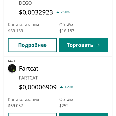
DEGO
$
0,0032923
2.90%
Капитализация
Объём
$69 139
$16 187
Подробнее
Торговать
6421
Fartcat
FARTCAT
$
0,00006909
1.20%
Капитализация
Объём
$69 057
$252