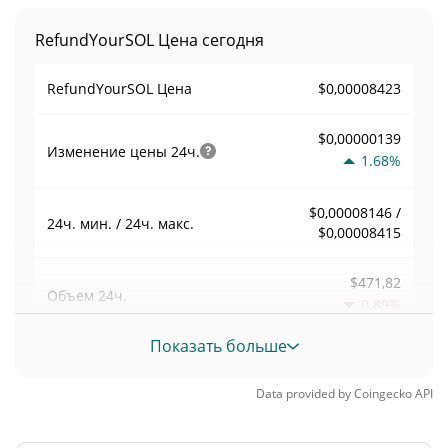
RefundYourSOL Цена сегодня
$0,00008423
RefundYourSOL Цена
$0,00000139
Изменение цены
24ч.
1.68%
$0,00008146 /
24ч. мин. / 24ч. макс.
$0,00008415
$471,82
Объем
24ч.
0.89%
Показать больше
Объем / Рыночная
0,00682768
капитализация
Data provided by
Coingecko
API
0,000003033617%
Доминирование