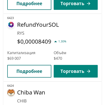
Подробнее
Торговать
6423
RefundYourSOL
RYS
$
0,00008409
1.30%
Капитализация
Объём
$69 007
$470
Подробнее
Торговать
6424
Chiba Wan
CHIB