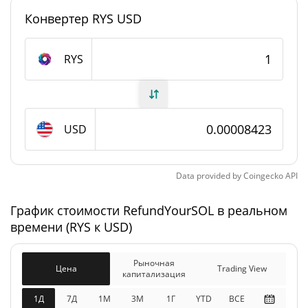
Конвертер RYS USD
#6422
Рейтинг
RefundYourSOL Предложение
RYS
820 484 115,952 RYS
В обращении
820 484 115,952 RYS
Общее предложение
USD
Максимальное
1 000 000 000 RYS
предложение
Data provided by
Coingecko
API
График стоимости RefundYourSOL в реальном
RefundYourSOL Рыночная капитализация
времени (RYS к USD)
$69 104
Рыночная
1.67%
капитализация
Рыночная
Цена
Trading View
капитализация
$69 104
Разбавленная рыночная
1Д
7Д
1М
3M
1Г
YTD
ВСЕ