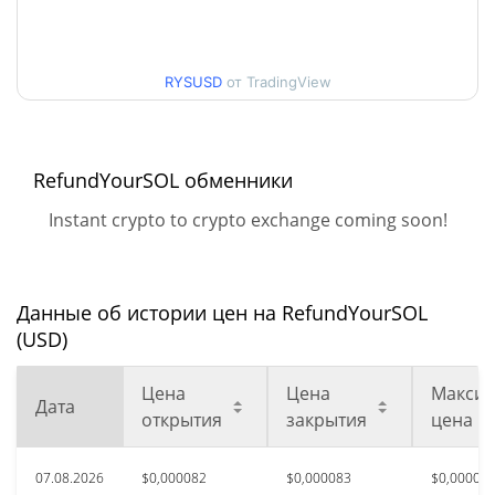
Мин. / максцена за 30
$0,000080979105 /
$0,000083593112
дней
RYSUSD
от TradingView
Мин. / макс цена за 90
$0,000079181866 /
$0,000085248037
дней
RefundYourSOL обменники
Мин. / макс цена за 52
$0,000075568 /
Instant crypto to crypto exchange coming soon!
$0,000085248037
недели
Исторический макс.
$0,00336875
сент. 14, 2025 (10 месяцев
Данные об истории цен на RefundYourSOL
97.50%
назад)
(USD)
Исторический мин.
$0,00002532
Цена
Цена
Максим
июнь 6, 2026 (2 месяцев
Дата
232.61%
открытия
закрытия
цена
назад)
07.08.2026
$0,000082
$0,000083
$0,00008