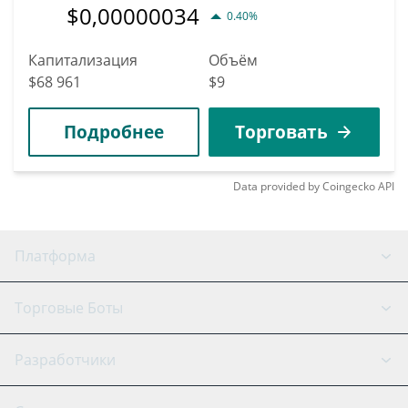
$
0,00000034
0.40%
Капитализация
Объём
$68 961
$9
Подробнее
Торговать
Data provided by
Coingecko
API
Платформа
GRID Бот
Состояние системы
Торговые Боты
DCA Боты
Бэктестинг
Binance
BitMEX
Разработчики
Signal Бот
AI-ассистент
Bitstamp
Kraken