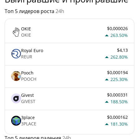
Топ 5 лидеров роста
24h
$0,000026
OKIE
OKIE
263.50%
$4,13
Royal Euro
REUR
262.80%
$0,000194
Pooch
POOCH
225.30%
$0,000331
Givest
GIVEST
188.50%
$0,000162
3place
3PLACE
181.30%
Топ 5 лидеров падения
24h