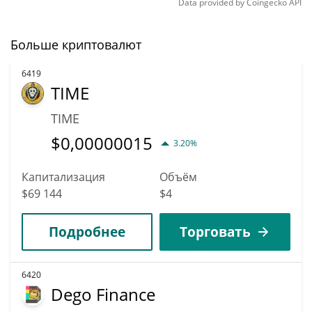
Data provided by
Coingecko
API
Больше криптовалют
6419
TIME
TIME
$
0,00000015
3.20%
Капитализация
Объём
$69 144
$4
Подробнее
Торговать
6420
Dego Finance