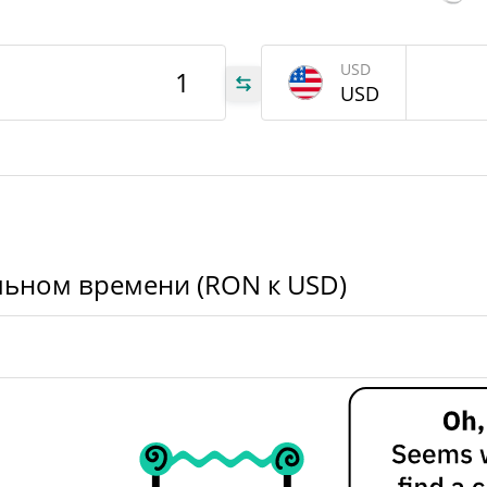
$340 153,69
Вчерашний объем
USD
RON
USD
RON
RON
льном времени (RON к USD)