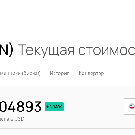
ON)
Текущая стоимос
менники (биржи)
История
Конвертер
,04893
+ 2.14%
цена в USD