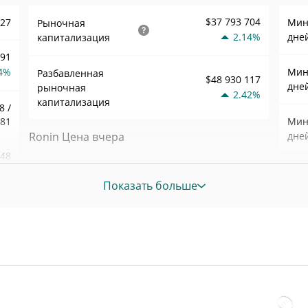
$37 793 704
027
Мин.
Рыночная
2.14%
дне
капитализация
691
4%
Мин.
Разбавленная
$48 930 117
дне
рыночная
2.42%
капитализация
8 /
281
Мин.
Ronin Цена вчера
дне
148
Вчерашняя мин. / макс
$0,047759933 /
0%
Мин.
$0,047790896
цена
Показать больше
нед
092
Вчерашняя цена
$0,047759933 /
Ист
$0,047790896
открытия / закрытия
март 
наза
9%
Вчерашнее изменение
2.42%
Ист
цены
20
июль
наза