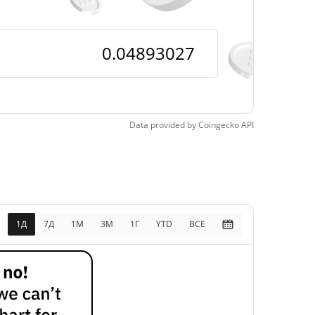
Data provided by
Coingecko
API
1Д
7Д
1М
3M
1Г
YTD
ВСЕ