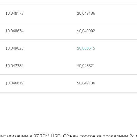
$0,048175
$0,049136
$0,048634
$0,049902
$0,049625
$0,050615
$0,047384
$0,048321
$0,046819
$0,049136
итализации в 37,79M USD. Объем торгов за последнии 24 ч