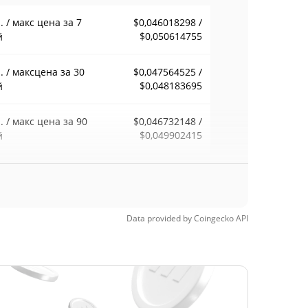
 / макс цена за 7
$0,046018298 /
$0,050614755
й
 / максцена за 30
$0,047564525 /
$0,048183695
й
 / макс цена за 90
$0,046732148 /
$0,049902415
й
 / макс цена за 52
$0,046018298 /
$0,050614755
ели
Data provided by
Coingecko
API
орический макс.
$4,45
26, 2024 (2 лет
98.90%
д)
орический мин.
$0,04573786
 29, 2026 (7 дней
6.99%
д)