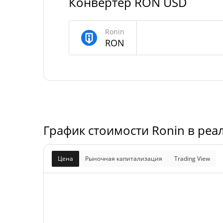
Конвертер RON USD
Ronin Предложение
Ronin
772 401 679,434 
В обращении
RON
1 000 000 000 
Общее предложение
Максимальное
1 000 000 000 
предложение
График стоимости Ronin в реа
Цена
Рыночная капитализация
Trading View