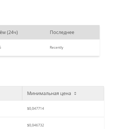
ём (24ч)
Последнее
5
Recently
Минимальная цена
$0,047714
$0,046732