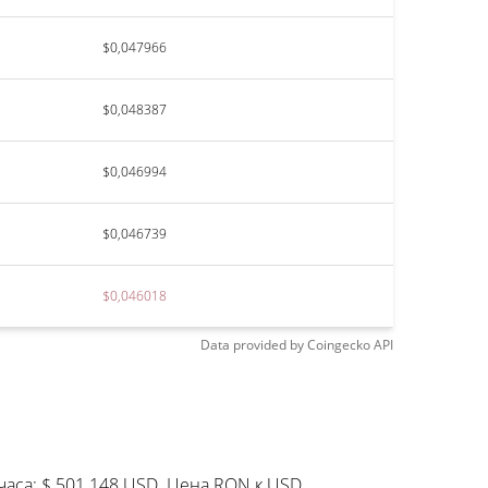
$0,047966
$0,048387
$0,046994
$0,046739
$0,046018
Data provided by
Coingecko
API
аса: $ 501 148 USD. Цена RON к USD