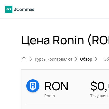
Цена Ronin (R
Курсы криптовалют
Обзор
Об
RON
$
0
Ronin
Текущая 