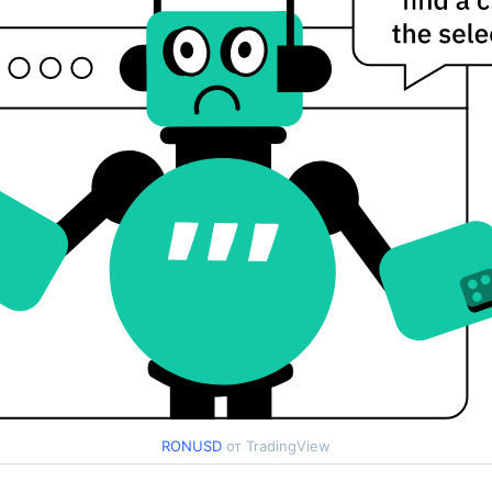
RONUSD
от TradingView