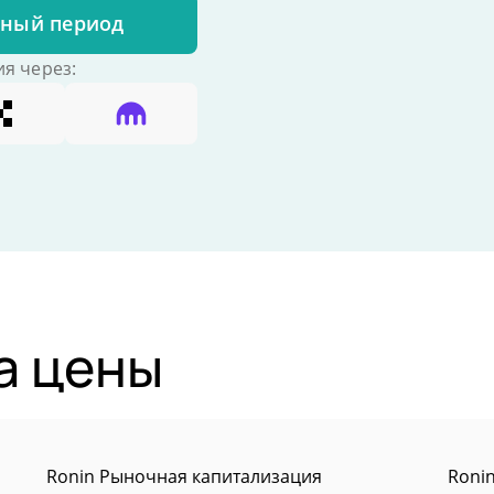
бный период
я через:
а цены
Ronin Рыночная капитализация
Roni