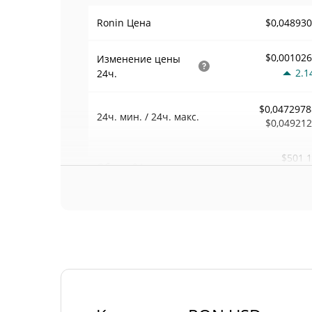
$0,04893
Ronin Цена
$0,00102
Изменение цены
2.1
24ч.
$0,0472978
24ч. мин. / 24ч. макс.
$0,04921
$501 
Объем
24ч.
13.3
Объем / Рыночная
0,013260
капитализация
0,001663388
Доминирование
#5
Рейтинг