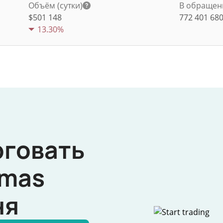
Объём (сутки)
В обращен
$
501 148
772 401 68
13.30%
рговать
mas
ня