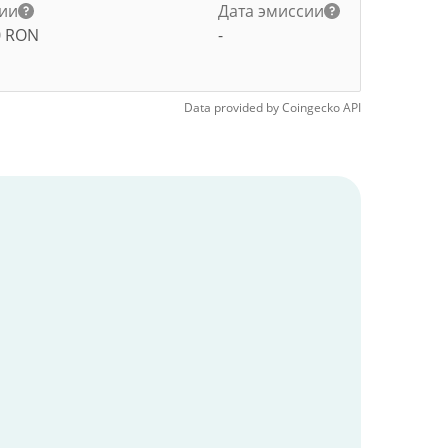
ии
Дата эмиссии
0
RON
-
Data provided by
Coingecko
API