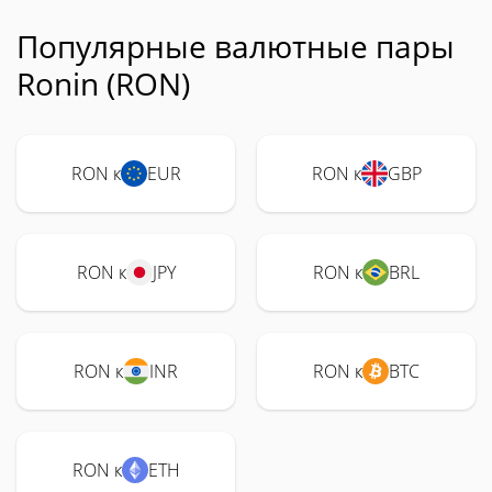
Популярные валютные пары
Ronin (RON)
RON к
EUR
RON к
GBP
RON к
JPY
RON к
BRL
RON к
INR
RON к
BTC
RON к
ETH