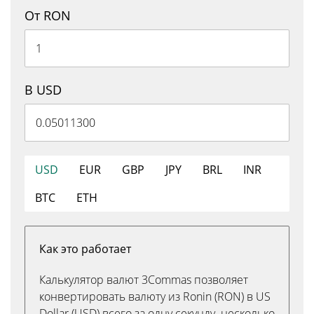
От RON
В USD
USD
EUR
GBP
JPY
BRL
INR
BTC
ETH
Как это работает
Калькулятор валют 3Commas позволяет
конвертировать валюту из Ronin (RON) в US
Dollar (USD) всего за одну секунду. несколько