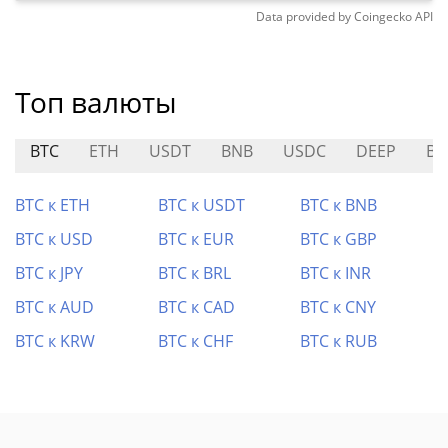
Data provided by
Coingecko
API
Топ валюты
BTC
ETH
USDT
BNB
USDC
DEEP
BD
BTC к ETH
BTC к USDT
BTC к BNB
BTC к USD
BTC к EUR
BTC к GBP
BTC к JPY
BTC к BRL
BTC к INR
BTC к AUD
BTC к CAD
BTC к CNY
BTC к KRW
BTC к CHF
BTC к RUB