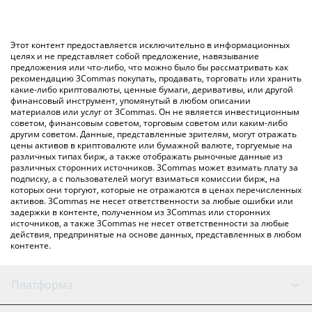
Самый распространенный способ конвертации RON в USD –
значение в US Dollar ({ toSymbol}).
использование криптобиржи или платформы P2P (личного
обмена), например LocalBitcoins и т. д.
Вы также можете использовать приведенную выше таблицу
Этот контент предоставляется исключительно в информационных
цен Ronin, чтобы проверить последние цены на Ronin в
целях и не представляет собой предложение, навязывание
предложения или что-либо, что можно было бы рассматривать как
основных фиатных и криптовалютах.
рекомендацию 3Commas покупать, продавать, торговать или хранить
какие-либо криптовалюты, ценные бумаги, деривативы, или другой
финансовый инструмент, упомянутый в любом описании
материалов или услуг от 3Commas. Он не является инвестиционным
советом, финансовым советом, торговым советом или каким-либо
другим советом. Данные, представленные зрителям, могут отражать
цены активов в криптовалюте или бумажной валюте, торгуемые на
различных типах бирж, а также отображать рыночные данные из
различных сторонних источников. 3Commas может взимать плату за
подписку, а с пользователей могут взиматься комиссии бирж, на
которых они торгуют, которые не отражаются в ценах перечисленных
активов. 3Commas не несет ответственности за любые ошибки или
задержки в контенте, полученном из 3Commas или сторонних
источников, а также 3Commas не несет ответственности за любые
действия, предпринятые на основе данных, представленных в любом
контенте.
Платформа