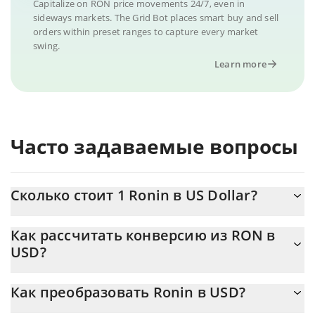
Capitalize on RON price movements 24/7, even in
sideways markets. The Grid Bot places smart buy and sell
orders within preset ranges to capture every market
swing.
Learn more
Часто задаваемые вопросы
Сколько стоит 1 Ronin в US Dollar?
Цена Ronin в USD постоянно меняется.
Как рассчитать конверсию из RON в
USD?
На данный момент 1 Ronin равно 0.050113 {toSymbol
Калькулятор 3Commas Ronin позволяет легко рассчитать
Как преобразовать Ronin в USD?
цену конвертации RON в USD, просто введя сумму Ronin в
соответствующее поле, и автоматически конвертирует