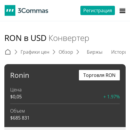
Регистрация
RON в USD
Конвертер
Графики цен
Обзор
Биржы
Истори
Ronin
Торговля RON
Цена
$
0,05
+ 1.97%
Объем
$
685 831