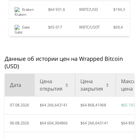
Kraken
$64 931,6
WBTC/USD
$194,3
Gate
$65 017
WBTC/USDT
$69,4
Данные об истории цен на Wrapped Bitcoin
(USD)
Цена
Цена
Максим
Дата
открытия
закрытия
цена
07.08.2026
$64 266,643141
$64 868,41968
$65 193,4
06.08.2026
$64 604,304866
$64 266,643141
$64 856,8