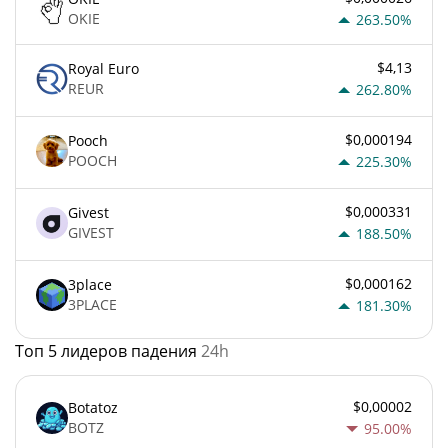
OKIE
263.50%
$4,13
Royal Euro
REUR
262.80%
$0,000194
Pooch
POOCH
225.30%
$0,000331
Givest
GIVEST
188.50%
$0,000162
3place
3PLACE
181.30%
Топ 5 лидеров падения
24h
$0,00002
Botatoz
BOTZ
95.00%