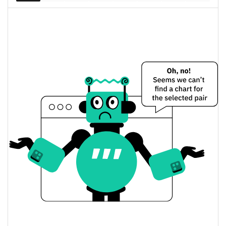
Wrapped Bitcoin Цена вчера
Вчерашняя мин. / макс
$64 868,42 / $64 892,243
цена
Вчерашняя цена
$64 868,42 / $64 892,243
открытия / закрытия
Вчерашнее изменение
0.25%
цены
$80 231 451
Вчерашний объем
Wrapped Bitcoin История цены
Мин. / макс цена за 7
$62 478,76 / $65 193,485
дней