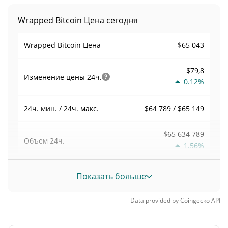
Wrapped Bitcoin Цена сегодня
$65 043
Wrapped Bitcoin Цена
$79,8
Изменение цены
24ч.
0.12%
$64 789 / $65 149
24ч. мин. / 24ч. макс.
$65 634 789
Объем
24ч.
1.56%
Объем / Рыночная
Показать больше
0,0086889529
капитализация
Data provided by
Coingecko
API
0,3316074%
Доминирование