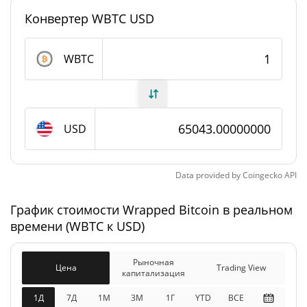
#0
Рейтинг
Конвертер WBTC USD
Wrapped Bitcoin Предложение
WBTC
116 132,183 WBTC
В обращении
116 132,183 WBTC
Общее предложение
USD
Максимальное
0 WBTC
предложение
Data provided by
Coingecko
API
Wrapped Bitcoin Рыночная капитализация
График стоимости Wrapped Bitcoin в реальном
времени (WBTC к USD)
$7 553 820 300
Рыночная
0.13%
капитализация
Рыночная
Цена
Trading View
капитализация
$7 553 820 300
Разбавленная рыночная
0.25%
капитализация
1Д
7Д
1М
3M
1Г
YTD
ВСЕ