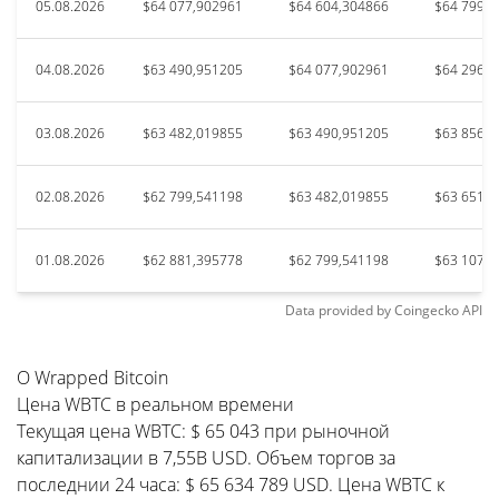
05.08.2026
$64 077,902961
$64 604,304866
$64 799,5
04.08.2026
$63 490,951205
$64 077,902961
$64 296,6
03.08.2026
$63 482,019855
$63 490,951205
$63 856,7
02.08.2026
$62 799,541198
$63 482,019855
$63 651,7
01.08.2026
$62 881,395778
$62 799,541198
$63 107,1
Data provided by
Coingecko
API
О Wrapped Bitcoin
Цена WBTC в реальном времени
Текущая цена WBTC: $ 65 043 при рыночной
капитализации в 7,55B USD. Объем торгов за
последнии 24 часа: $ 65 634 789 USD. Цена WBTC к