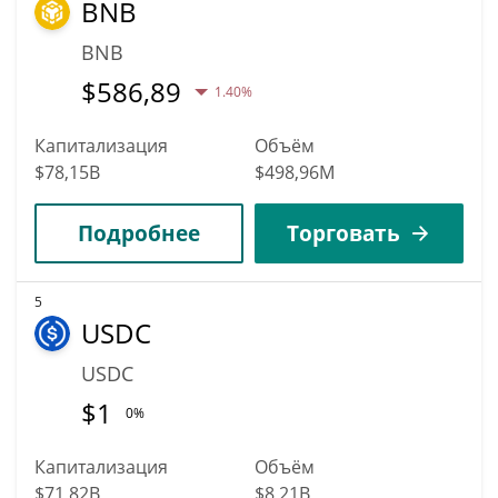
BNB
BNB
$
586,89
1.40%
Капитализация
Объём
$78,15B
$498,96M
Подробнее
Торговать
5
USDC
USDC
$
1
0%
Капитализация
Объём
$71,82B
$8,21B