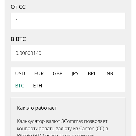
От CC
В BTC
USD
EUR
GBP
JPY
BRL
INR
BTC
ETH
Как это работает
Калькулятор валют 3Commas позволяет
конвертировать валюту из Canton (CC) в
Bitcoin (BTC) всего за одну секунду.