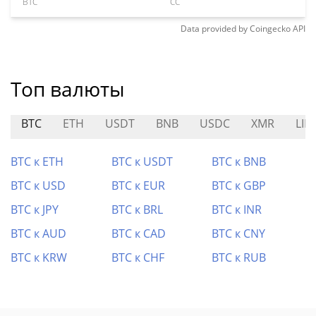
BTC
CC
Data provided by
Coingecko
API
Топ валюты
BTC
ETH
USDT
BNB
USDC
XMR
LIN
BTC к ETH
BTC к USDT
BTC к BNB
BTC к USD
BTC к EUR
BTC к GBP
BTC к JPY
BTC к BRL
BTC к INR
BTC к AUD
BTC к CAD
BTC к CNY
BTC к KRW
BTC к CHF
BTC к RUB