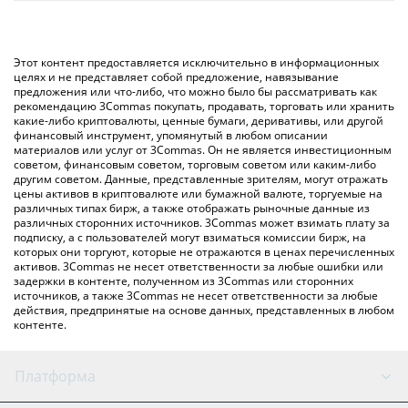
Самый распространенный способ конвертации CC в BTC –
значение в Bitcoin ({ toSymbol}).
использование криптобиржи или платформы P2P (личного
обмена), например LocalBitcoins и т. д.
Вы также можете использовать приведенную выше таблицу
Этот контент предоставляется исключительно в информационных
цен Canton, чтобы проверить последние цены на Canton в
целях и не представляет собой предложение, навязывание
предложения или что-либо, что можно было бы рассматривать как
основных фиатных и криптовалютах.
рекомендацию 3Commas покупать, продавать, торговать или хранить
какие-либо криптовалюты, ценные бумаги, деривативы, или другой
финансовый инструмент, упомянутый в любом описании
материалов или услуг от 3Commas. Он не является инвестиционным
советом, финансовым советом, торговым советом или каким-либо
другим советом. Данные, представленные зрителям, могут отражать
цены активов в криптовалюте или бумажной валюте, торгуемые на
различных типах бирж, а также отображать рыночные данные из
различных сторонних источников. 3Commas может взимать плату за
подписку, а с пользователей могут взиматься комиссии бирж, на
которых они торгуют, которые не отражаются в ценах перечисленных
активов. 3Commas не несет ответственности за любые ошибки или
задержки в контенте, полученном из 3Commas или сторонних
источников, а также 3Commas не несет ответственности за любые
действия, предпринятые на основе данных, представленных в любом
контенте.
Платформа