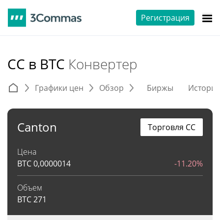
Регистрация
CC в BTC
Конвертер
Графики цен
Обзор
Биржы
Истори
Canton
Торговля CC
Цена
BTC
0,0000014
-11.20%
Объем
BTC
271