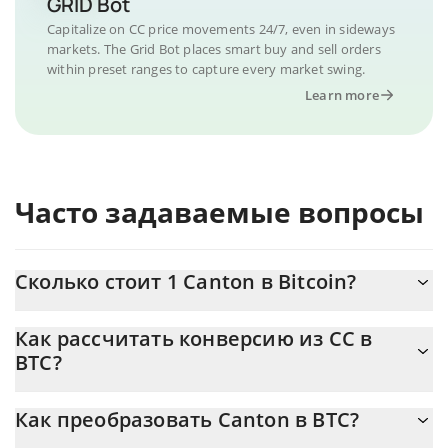
GRID Bot
Capitalize on CC price movements 24/7, even in sideways
markets. The Grid Bot places smart buy and sell orders
within preset ranges to capture every market swing.
Learn more
Часто задаваемые вопросы
Сколько стоит 1 Canton в Bitcoin?
Цена Canton в BTC постоянно меняется.
Как рассчитать конверсию из CC в
BTC?
На данный момент 1 Canton равно 0.0000014 {toSymbol
Калькулятор 3Commas Canton позволяет легко рассчитать
Как преобразовать Canton в BTC?
цену конвертации CC в BTC, просто введя сумму Canton в
соответствующее поле, и автоматически конвертирует