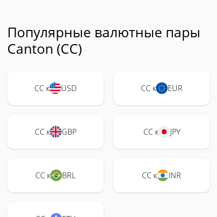
Популярные валютные пары
Canton (CC)
CC к
USD
CC к
EUR
CC к
GBP
CC к
JPY
CC к
BRL
CC к
INR