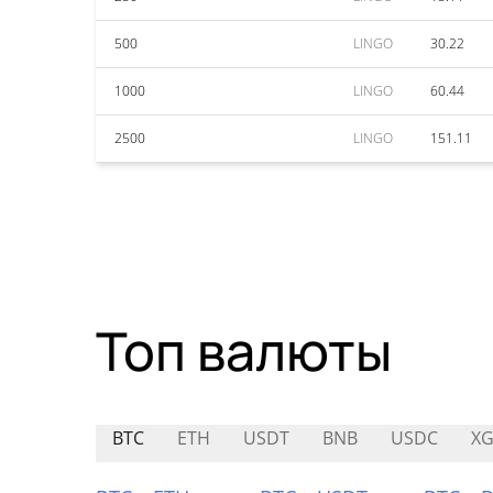
500
LINGO
30.22
1000
LINGO
60.44
2500
LINGO
151.11
Топ валюты
BTC
ETH
USDT
BNB
USDC
XG