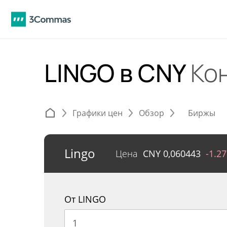
LINGO в CNY
Ко
Графики цен
Обзор
Биржы
Lingo
Цена
CNY
0,060443
-1.2
От LINGO