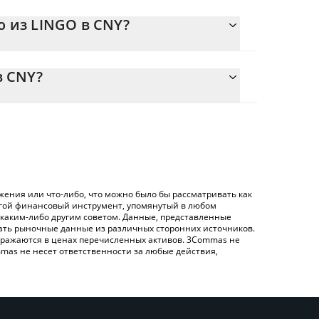
ю из LINGO в CNY?
443 {toSymbol
легко рассчитать цену конвертации LINGO в CNY,
ующее поле, и автоматически конвертирует
в CNY?
ртации LINGO в CNY – использование
нную выше таблицу цен Lingo, чтобы проверить
 обмена), например LocalBitcoins и т. д.
иатных и криптовалютах.
ения или что-либо, что можно было бы рассматривать как
угой финансовый инструмент, упомянутый в любом
 каким-либо другим советом. Данные, представленные
жать рыночные данные из различных сторонних источников.
 отражаются в ценах перечисленных активов. 3Commas не
mas не несет ответственности за любые действия,