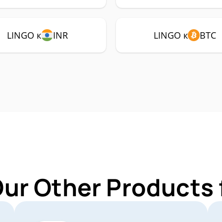
LINGO к
INR
LINGO к
BTC
Our Other Products 