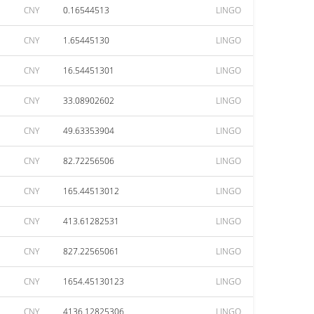
CNY
0.16544513
LINGO
CNY
1.65445130
LINGO
CNY
16.54451301
LINGO
CNY
33.08902602
LINGO
CNY
49.63353904
LINGO
CNY
82.72256506
LINGO
CNY
165.44513012
LINGO
CNY
413.61282531
LINGO
CNY
827.22565061
LINGO
CNY
1654.45130123
LINGO
CNY
4136.12825306
LINGO