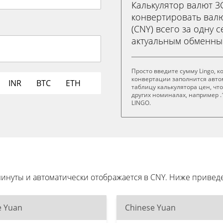
Калькулятор валют 
конвертировать валют
(CNY) всего за одну 
актуальным обменны
Просто введите сумму Lingo, к
конвертации заполнится авто
INR
BTC
ETH
таблицу калькулятора цен, чт
других номиналах, например .1
LINGO.
 минуты и автоматически отображается в CNY. Ниже прив
e Yuan
Chinese Yuan