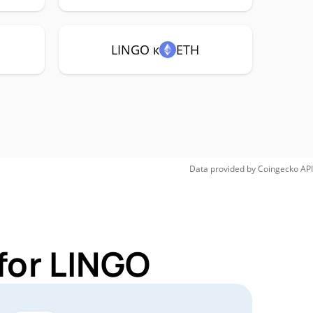
LINGO к
ETH
Data provided by
Coingecko
API
for LINGO