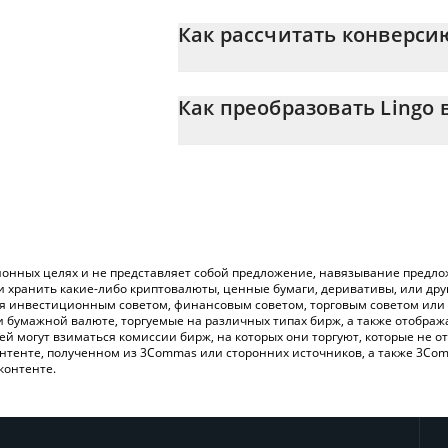
Цена Lingo в CNY постоянно меняется.
Как рассчитать конверси
На данный момент 1 Lingo равно 0.060
Калькулятор 3Commas Lingo позволяет 
просто введя сумму Lingo в соответств
Как преобразовать Lingo 
значение в Chinese Yuan ({ toSymbol}).
Самый распространенный способ конве
Вы также можете использовать приведе
криптобиржи или платформы P2P (личного
последние цены на Lingo в основных ф
онных целях и не представляет собой предложение, навязывание предлож
и хранить какие-либо криптовалюты, ценные бумаги, деривативы, или др
ся инвестиционным советом, финансовым советом, торговым советом или
и бумажной валюте, торгуемые на различных типах бирж, а также отобра
лей могут взиматься комиссии бирж, на которых они торгуют, которые не
нтенте, полученном из 3Commas или сторонних источников, а также 3Com
контенте.