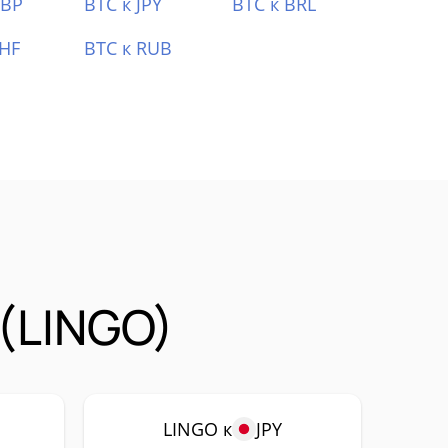
GBP
BTC к JPY
BTC к BRL
CHF
BTC к RUB
(LINGO)
LINGO к
JPY