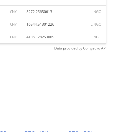
CNY
8272.25650613
LINGO
CNY
16544.51301226
LINGO
CNY
41361.28253065
LINGO
Data provided by
Coingecko
API