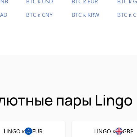
BNB
BTC к USD
BTC к EUR
BTC к 
CAD
BTC к CNY
BTC к KRW
BTC к 
лютные пары Lingo 
LINGO к
EUR
LINGO к
GBP