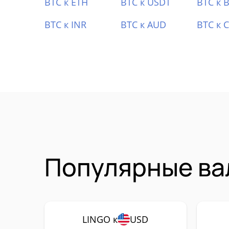
BTC к ETH
BTC к USDT
BTC к 
BTC к INR
BTC к AUD
BTC к 
Популярные ва
LINGO к
USD