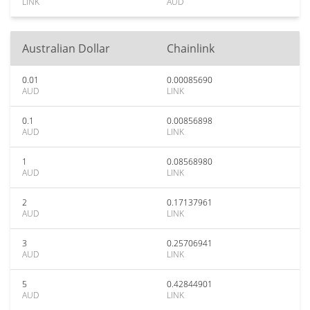
LINK
AUD
Australian Dollar
Chainlink
0.01
0.00085690
AUD
LINK
0.1
0.00856898
AUD
LINK
1
0.08568980
AUD
LINK
2
0.17137961
AUD
LINK
3
0.25706941
AUD
LINK
5
0.42844901
AUD
LINK