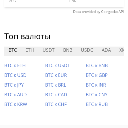
AUD
LINK
Data provided by
Coingecko
API
Топ валюты
BTC
ETH
USDT
BNB
USDC
ADA
XM
BTC к ETH
BTC к USDT
BTC к BNB
BTC к USD
BTC к EUR
BTC к GBP
BTC к JPY
BTC к BRL
BTC к INR
BTC к AUD
BTC к CAD
BTC к CNY
BTC к KRW
BTC к CHF
BTC к RUB