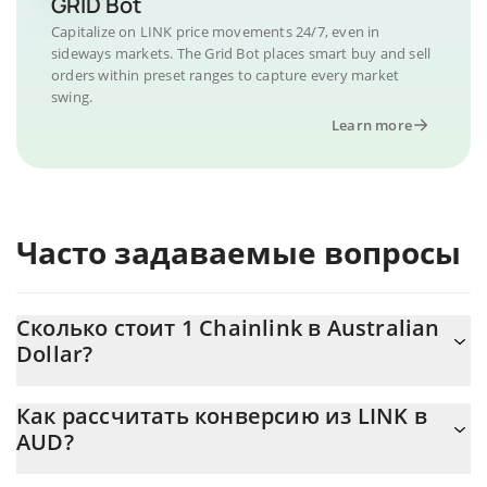
GRID Bot
Capitalize on LINK price movements 24/7, even in
sideways markets. The Grid Bot places smart buy and sell
orders within preset ranges to capture every market
swing.
Learn more
Часто задаваемые вопросы
Сколько стоит 1 Chainlink в Australian
Dollar?
Цена Chainlink в AUD постоянно меняется.
Как рассчитать конверсию из LINK в
AUD?
На данный момент 1 Chainlink равно 11.67 {toSymbol
Калькулятор 3Commas Chainlink позволяет легко рассчитать