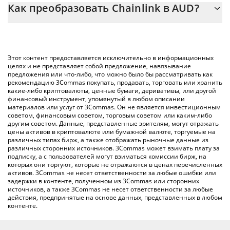
Как преобразовать Chainlink в AUD?
цену конвертации LINK в AUD, просто введя сумму Chainlink в
соответствующее поле, и автоматически конвертирует
Самый распространенный способ конвертации LINK в AUD –
значение в Australian Dollar ({ toSymbol}).
использование криптобиржи или платформы P2P (личного
обмена), например LocalBitcoins и т. д.
Вы также можете использовать приведенную выше таблицу
Этот контент предоставляется исключительно в информационных
цен Chainlink, чтобы проверить последние цены на Chainlink
целях и не представляет собой предложение, навязывание
предложения или что-либо, что можно было бы рассматривать как
в основных фиатных и криптовалютах.
рекомендацию 3Commas покупать, продавать, торговать или хранить
какие-либо криптовалюты, ценные бумаги, деривативы, или другой
финансовый инструмент, упомянутый в любом описании
материалов или услуг от 3Commas. Он не является инвестиционным
советом, финансовым советом, торговым советом или каким-либо
другим советом. Данные, представленные зрителям, могут отражать
цены активов в криптовалюте или бумажной валюте, торгуемые на
различных типах бирж, а также отображать рыночные данные из
различных сторонних источников. 3Commas может взимать плату за
подписку, а с пользователей могут взиматься комиссии бирж, на
которых они торгуют, которые не отражаются в ценах перечисленных
активов. 3Commas не несет ответственности за любые ошибки или
задержки в контенте, полученном из 3Commas или сторонних
источников, а также 3Commas не несет ответственности за любые
действия, предпринятые на основе данных, представленных в любом
контенте.