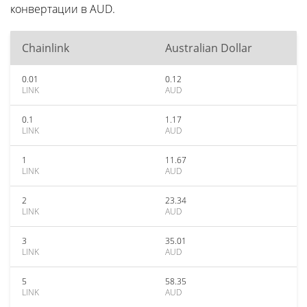
конвертации в AUD.
Chainlink
Australian Dollar
0.01
0.12
LINK
AUD
0.1
1.17
LINK
AUD
1
11.67
LINK
AUD
2
23.34
LINK
AUD
3
35.01
LINK
AUD
5
58.35
LINK
AUD