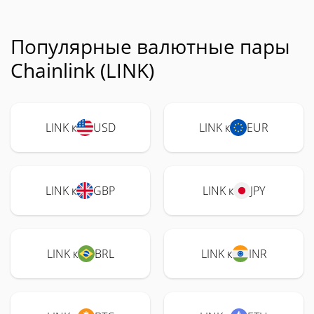
Популярные валютные пары
Chainlink (LINK)
LINK к
USD
LINK к
EUR
LINK к
GBP
LINK к
JPY
LINK к
BRL
LINK к
INR