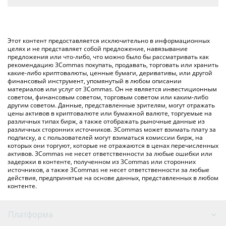
автоматически конвертирует значение в Australian Dollar ({
Самый распространенный способ конвертации WBT в AUD –
toSymbol}).
использование криптобиржи или платформы P2P (личного
обмена), например LocalBitcoins и т. д.
Вы также можете использовать приведенную выше таблицу
Этот контент предоставляется исключительно в информационных
цен WhiteBIT Coin, чтобы проверить последние цены на
целях и не представляет собой предложение, навязывание
предложения или что-либо, что можно было бы рассматривать как
WhiteBIT Coin в основных фиатных и криптовалютах.
рекомендацию 3Commas покупать, продавать, торговать или хранить
какие-либо криптовалюты, ценные бумаги, деривативы, или другой
финансовый инструмент, упомянутый в любом описании
материалов или услуг от 3Commas. Он не является инвестиционным
советом, финансовым советом, торговым советом или каким-либо
другим советом. Данные, представленные зрителям, могут отражать
цены активов в криптовалюте или бумажной валюте, торгуемые на
различных типах бирж, а также отображать рыночные данные из
различных сторонних источников. 3Commas может взимать плату за
подписку, а с пользователей могут взиматься комиссии бирж, на
которых они торгуют, которые не отражаются в ценах перечисленных
активов. 3Commas не несет ответственности за любые ошибки или
задержки в контенте, полученном из 3Commas или сторонних
источников, а также 3Commas не несет ответственности за любые
действия, предпринятые на основе данных, представленных в любом
контенте.
Платформа