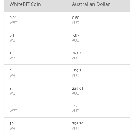
WhiteBIT Coin
Australian Dollar
0.01
0.80
WBT
AUD
0.1
7.97
WBT
AUD
1
79.67
WBT
AUD
2
159.34
WBT
AUD
3
239.01
WBT
AUD
5
398.35
WBT
AUD
10
796.70
WBT
AUD