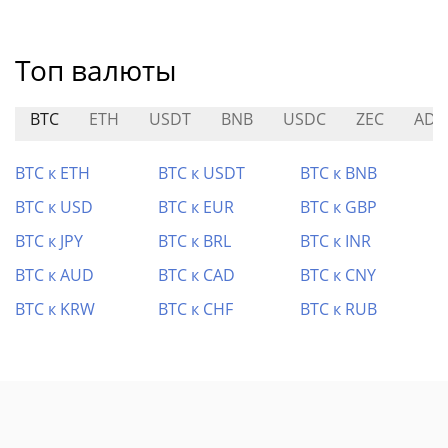
Топ валюты
BTC
ETH
USDT
BNB
USDC
ZEC
ADA
BTC к ETH
BTC к USDT
BTC к BNB
BTC к USD
BTC к EUR
BTC к GBP
BTC к JPY
BTC к BRL
BTC к INR
BTC к AUD
BTC к CAD
BTC к CNY
BTC к KRW
BTC к CHF
BTC к RUB