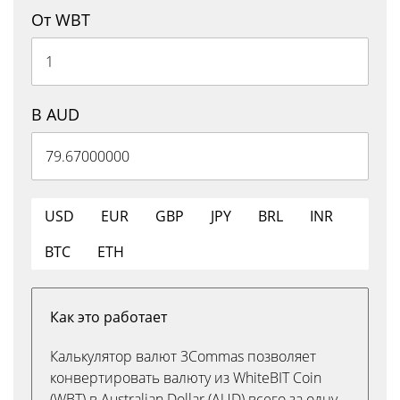
От WBT
В AUD
USD
EUR
GBP
JPY
BRL
INR
BTC
ETH
Как это работает
Калькулятор валют 3Commas позволяет
конвертировать валюту из WhiteBIT Coin
(WBT) в Australian Dollar (AUD) всего за одну