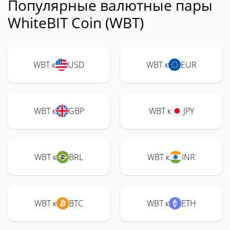
Популярные валютные пары
WhiteBIT Coin (WBT)
WBT к
USD
WBT к
EUR
WBT к
GBP
WBT к
JPY
WBT к
BRL
WBT к
INR
WBT к
BTC
WBT к
ETH