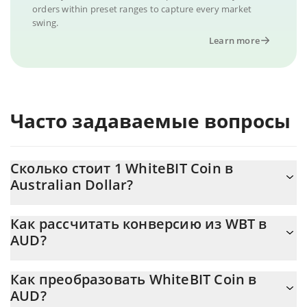
orders within preset ranges to capture every market
swing.
Learn more
Часто задаваемые вопросы
Сколько стоит 1 WhiteBIT Coin в
Australian Dollar?
Цена WhiteBIT Coin в AUD постоянно меняется.
Как рассчитать конверсию из WBT в
AUD?
На данный момент 1 WhiteBIT Coin равно 79.67 {toSymbol
Калькулятор 3Commas WhiteBIT Coin позволяет легко
Как преобразовать WhiteBIT Coin в
рассчитать цену конвертации WBT в AUD, просто введя
AUD?
сумму WhiteBIT Coin в соответствующее поле, и