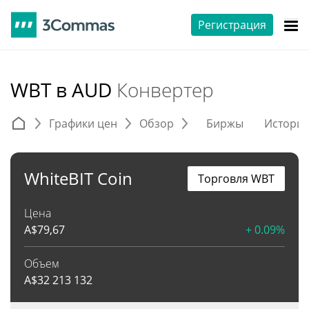
Регистрация
WBT в AUD
Конвертер
Графики цен
Обзор
Биржы
Истори
WhiteBIT Coin
Торговля WBT
Цена
A$
79,67
+ 0.09%
Объем
A$
32 213 132