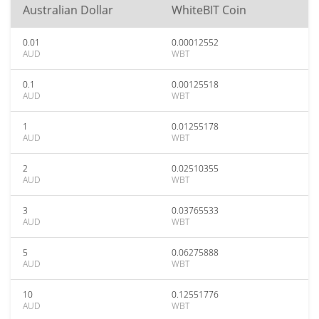
Australian Dollar
WhiteBIT Coin
0.01
0.00012552
AUD
WBT
0.1
0.00125518
AUD
WBT
1
0.01255178
AUD
WBT
2
0.02510355
AUD
WBT
3
0.03765533
AUD
WBT
5
0.06275888
AUD
WBT
10
0.12551776
AUD
WBT