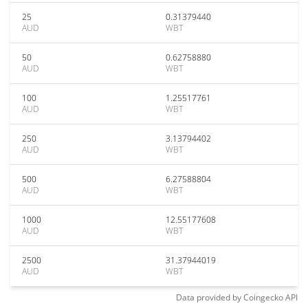
25
0.31379440
AUD
WBT
50
0.62758880
AUD
WBT
100
1.25517761
AUD
WBT
250
3.13794402
AUD
WBT
500
6.27588804
AUD
WBT
1000
12.55177608
AUD
WBT
2500
31.37944019
AUD
WBT
Data provided by
Coingecko
API