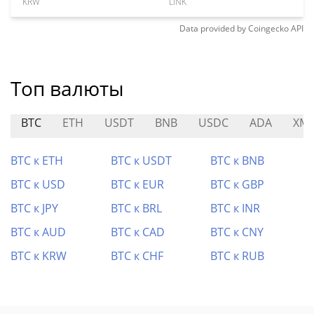
KRW
LINK
Data provided by
Coingecko
API
Топ валюты
BTC
ETH
USDT
BNB
USDC
ADA
XM
BTC к ETH
BTC к USDT
BTC к BNB
BTC к USD
BTC к EUR
BTC к GBP
BTC к JPY
BTC к BRL
BTC к INR
BTC к AUD
BTC к CAD
BTC к CNY
BTC к KRW
BTC к CHF
BTC к RUB