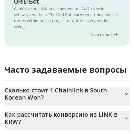
GRID Bot
Capitalize on LINK price movements 24/7, even in
sideways markets. The Grid Bot places smart buy and sell
orders within preset ranges to capture every market
swing.
Learn more
Часто задаваемые вопросы
Сколько стоит 1 Chainlink в South
Korean Won?
Цена Chainlink в KRW постоянно меняется.
Как рассчитать конверсию из LINK в
KRW?
На данный момент 1 Chainlink равно 11707.55 {toSymbol
Калькулятор 3Commas Chainlink позволяет легко рассчитать