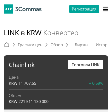
Регистрация
LINK в KRW
Конвертер
Графики цен
Обзор
Биржы
Истори
Chainlink
Торговля LINK
Цена
KRW
11 707,55
+ 0.59%
Объем
KRW
221 511 130 000