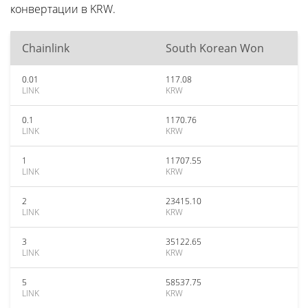
конвертации в KRW.
Chainlink
South Korean Won
0.01
117.08
LINK
KRW
0.1
1170.76
LINK
KRW
1
11707.55
LINK
KRW
2
23415.10
LINK
KRW
3
35122.65
LINK
KRW
5
58537.75
LINK
KRW