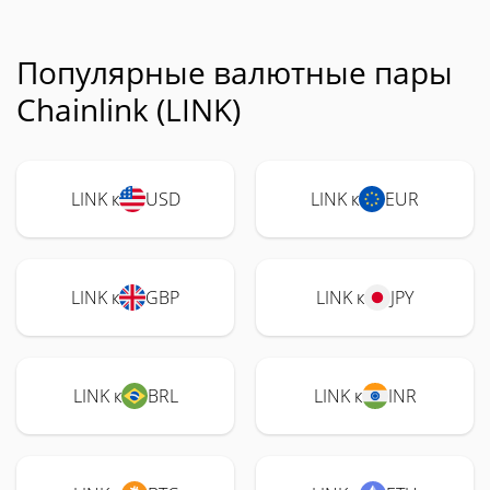
Популярные валютные пары
Chainlink (LINK)
LINK к
USD
LINK к
EUR
LINK к
GBP
LINK к
JPY
LINK к
BRL
LINK к
INR