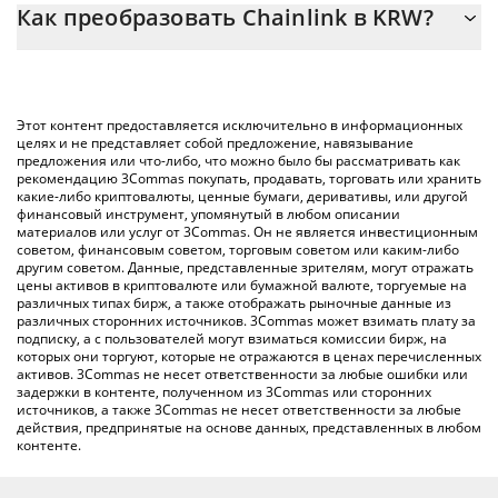
Как преобразовать Chainlink в KRW?
цену конвертации LINK в KRW, просто введя сумму Chainlink в
соответствующее поле, и автоматически конвертирует
Самый распространенный способ конвертации LINK в KRW –
значение в South Korean Won ({ toSymbol}).
использование криптобиржи или платформы P2P (личного
обмена), например LocalBitcoins и т. д.
Вы также можете использовать приведенную выше таблицу
Этот контент предоставляется исключительно в информационных
цен Chainlink, чтобы проверить последние цены на Chainlink
целях и не представляет собой предложение, навязывание
предложения или что-либо, что можно было бы рассматривать как
в основных фиатных и криптовалютах.
рекомендацию 3Commas покупать, продавать, торговать или хранить
какие-либо криптовалюты, ценные бумаги, деривативы, или другой
финансовый инструмент, упомянутый в любом описании
материалов или услуг от 3Commas. Он не является инвестиционным
советом, финансовым советом, торговым советом или каким-либо
другим советом. Данные, представленные зрителям, могут отражать
цены активов в криптовалюте или бумажной валюте, торгуемые на
различных типах бирж, а также отображать рыночные данные из
различных сторонних источников. 3Commas может взимать плату за
подписку, а с пользователей могут взиматься комиссии бирж, на
которых они торгуют, которые не отражаются в ценах перечисленных
активов. 3Commas не несет ответственности за любые ошибки или
задержки в контенте, полученном из 3Commas или сторонних
источников, а также 3Commas не несет ответственности за любые
действия, предпринятые на основе данных, представленных в любом
контенте.