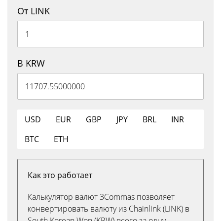
От LINK
В KRW
USD
EUR
GBP
JPY
BRL
INR
BTC
ETH
Как это работает
Калькулятор валют 3Commas позволяет
конвертировать валюту из Chainlink (LINK) в
South Korean Won (KRW) всего за одну