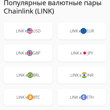
Популярные валютные пары
Chainlink (LINK)
LINK к
USD
LINK к
EUR
LINK к
GBP
LINK к
JPY
LINK к
BRL
LINK к
INR
LINK к
BTC
LINK к
ETH