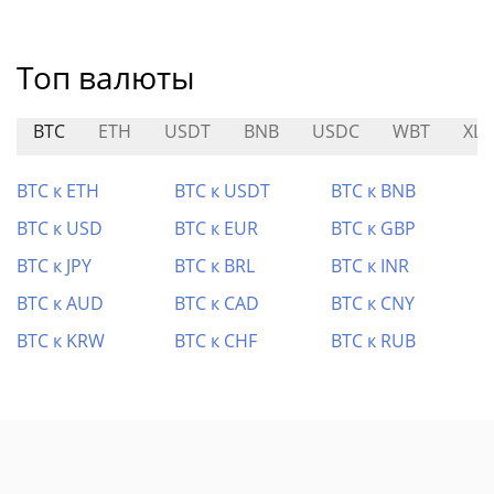
Топ валюты
BTC
ETH
USDT
BNB
USDC
WBT
XL
BTC к ETH
BTC к USDT
BTC к BNB
BTC к USD
BTC к EUR
BTC к GBP
BTC к JPY
BTC к BRL
BTC к INR
BTC к AUD
BTC к CAD
BTC к CNY
BTC к KRW
BTC к CHF
BTC к RUB