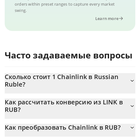
orders within preset ranges to capture every market
swing.
Learn more
Часто задаваемые вопросы
Сколько стоит 1 Chainlink в Russian
Ruble?
Цена Chainlink в RUB постоянно меняется.
Как рассчитать конверсию из LINK в
RUB?
На данный момент 1 Chainlink равно 669.96 {toSymbol
Калькулятор 3Commas Chainlink позволяет легко рассчитать
Как преобразовать Chainlink в RUB?
цену конвертации LINK в RUB, просто введя сумму Chainlink в
соответствующее поле, и автоматически конвертирует
Самый распространенный способ конвертации LINK в RUB –