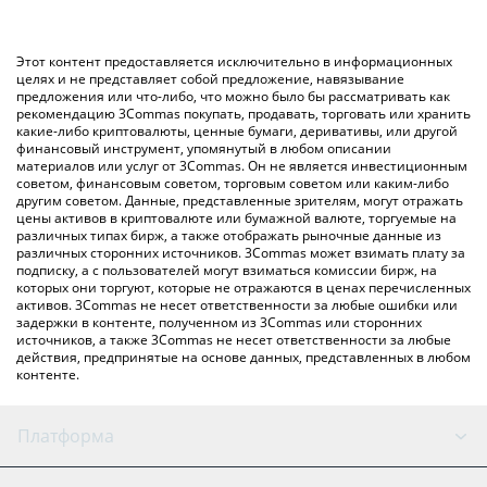
значение в Russian Ruble ({ toSymbol}).
использование криптобиржи или платформы P2P (личного
обмена), например LocalBitcoins и т. д.
Вы также можете использовать приведенную выше таблицу
Этот контент предоставляется исключительно в информационных
цен Chainlink, чтобы проверить последние цены на Chainlink
целях и не представляет собой предложение, навязывание
предложения или что-либо, что можно было бы рассматривать как
в основных фиатных и криптовалютах.
рекомендацию 3Commas покупать, продавать, торговать или хранить
какие-либо криптовалюты, ценные бумаги, деривативы, или другой
финансовый инструмент, упомянутый в любом описании
материалов или услуг от 3Commas. Он не является инвестиционным
советом, финансовым советом, торговым советом или каким-либо
другим советом. Данные, представленные зрителям, могут отражать
цены активов в криптовалюте или бумажной валюте, торгуемые на
различных типах бирж, а также отображать рыночные данные из
различных сторонних источников. 3Commas может взимать плату за
подписку, а с пользователей могут взиматься комиссии бирж, на
которых они торгуют, которые не отражаются в ценах перечисленных
активов. 3Commas не несет ответственности за любые ошибки или
задержки в контенте, полученном из 3Commas или сторонних
источников, а также 3Commas не несет ответственности за любые
действия, предпринятые на основе данных, представленных в любом
контенте.
Платформа