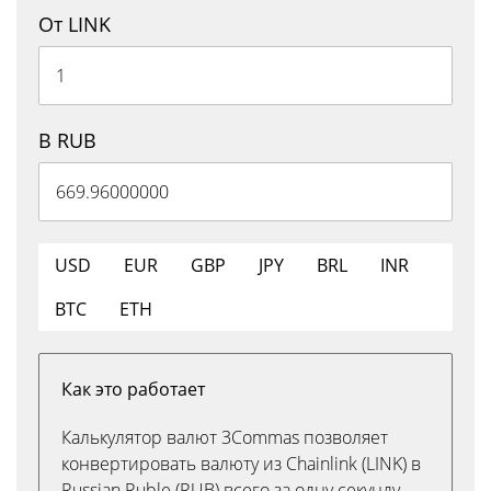
От LINK
В RUB
USD
EUR
GBP
JPY
BRL
INR
BTC
ETH
Как это работает
Калькулятор валют 3Commas позволяет
конвертировать валюту из Chainlink (LINK) в
Russian Ruble (RUB) всего за одну секунду.