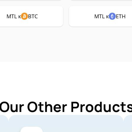
MTL к
BTC
MTL к
ETH
 Our Other Products