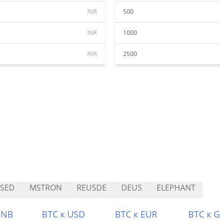
INR
500
INR
1000
INR
2500
SED
MSTRON
REUSDE
DEUS
ELEPHANT
BNB
BTC к USD
BTC к EUR
BTC к 