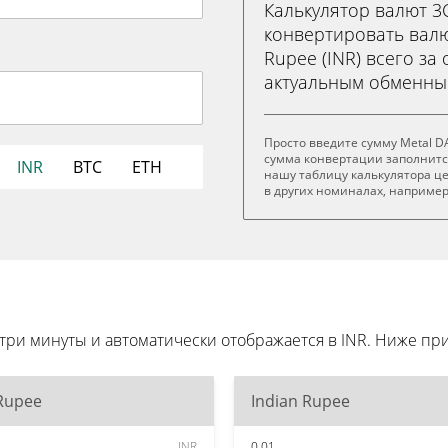
Калькулятор валют 
конвертировать валют
Rupee (INR) всего за
актуальным обменны
Просто введите сумму Metal DA
сумма конвертации заполнитс
INR
BTC
ETH
нашу таблицу калькулятора це
в других номиналах, например 
 три минуты и автоматически отображается в INR. Ниже 
 Rupee
Indian Rupee
INR
0.01