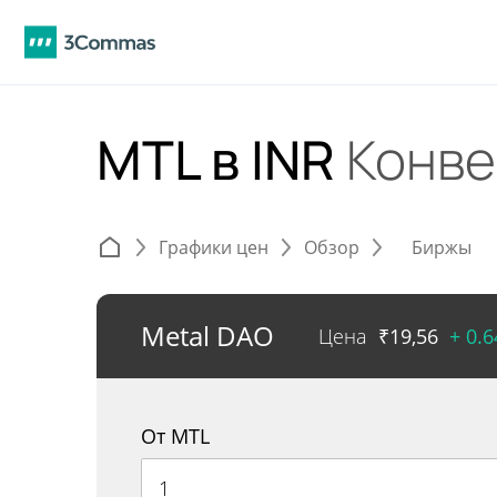
MTL в INR
Конве
Графики цен
Обзор
Биржы
Metal DAO
Цена
₹
19,56
+ 0.
От MTL