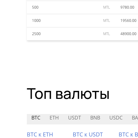
500
MTL
9780.00
1000
MTL
19560.00
2500
MTL
48900.00
Топ валюты
BTC
ETH
USDT
BNB
USDC
BA
BTC к ETH
BTC к USDT
BTC к 