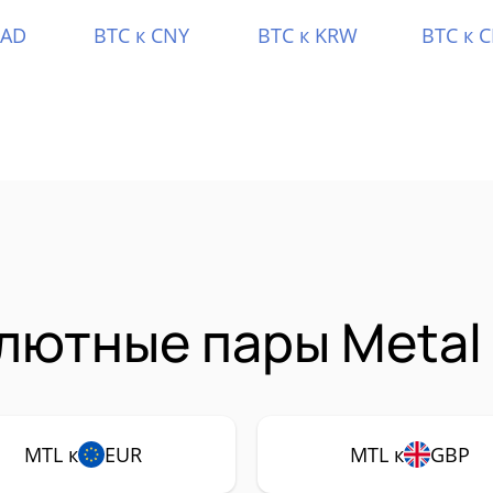
CAD
BTC к CNY
BTC к KRW
BTC к 
лютные пары Metal
MTL к
EUR
MTL к
GBP