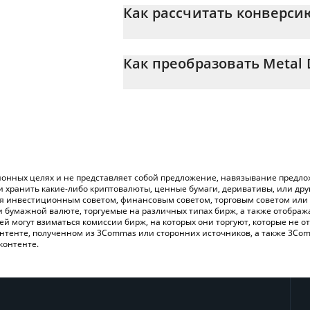
Как рассчитать конверсию
На данный момент 1 Metal DAO равно 1
Калькулятор 3Commas Metal DAO позвол
INR, просто введя сумму Metal DAO в с
Как преобразовать Metal 
конвертирует значение в Indian Rupee ({
Самый распространенный способ конве
Вы также можете использовать привед
или платформы P2P (личного обмена), на
проверить последние цены на Metal D
онных целях и не представляет собой предложение, навязывание предлож
и хранить какие-либо криптовалюты, ценные бумаги, деривативы, или др
ся инвестиционным советом, финансовым советом, торговым советом или
и бумажной валюте, торгуемые на различных типах бирж, а также отобра
лей могут взиматься комиссии бирж, на которых они торгуют, которые не
нтенте, полученном из 3Commas или сторонних источников, а также 3Com
контенте.