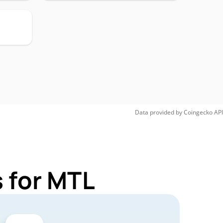
Data provided by
Coingecko
API
 for MTL