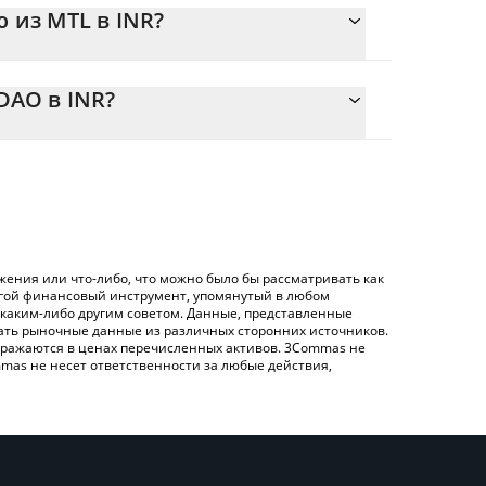
 из MTL в INR?
9.56 {toSymbol
яет легко рассчитать цену конвертации MTL в
оответствующее поле, и автоматически
DAO в INR?
 toSymbol}).
ртации MTL в INR – использование криптобиржи
енную выше таблицу цен Metal DAO, чтобы
пример LocalBitcoins и т. д.
AO в основных фиатных и криптовалютах.
ения или что-либо, что можно было бы рассматривать как
угой финансовый инструмент, упомянутый в любом
 каким-либо другим советом. Данные, представленные
жать рыночные данные из различных сторонних источников.
 отражаются в ценах перечисленных активов. 3Commas не
mas не несет ответственности за любые действия,