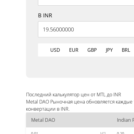
В INR
USD
EUR
GBP
JPY
BRL
Последний калькулятор цен от MTL до INR
Metal DAO Рыночная цена обновляется каждые
конвертации в INR.
Metal DAO
Indian
0.01
MTL
0.20