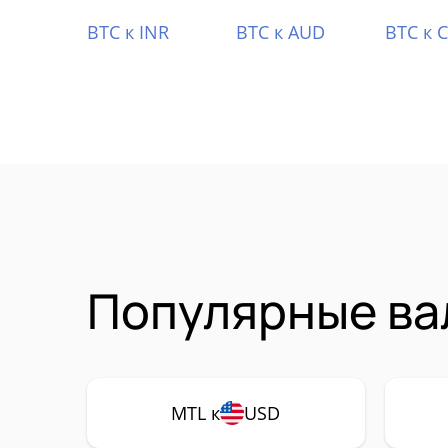
BTC к INR
BTC к AUD
BTC к 
Популярные ва
MTL к
USD