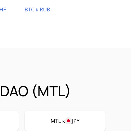
CHF
BTC к RUB
 DAO (MTL)
MTL к
JPY