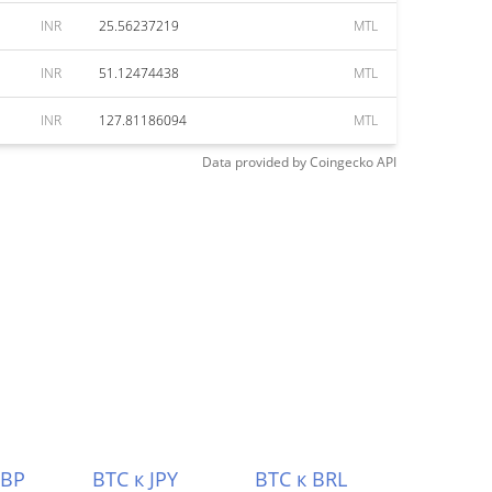
INR
25.56237219
MTL
INR
51.12474438
MTL
INR
127.81186094
MTL
Data provided by
Coingecko
API
GBP
BTC к JPY
BTC к BRL