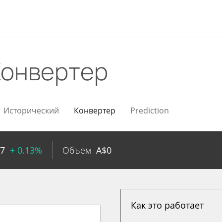
Конвертер
Исторический
Конвертер
Prediction
57
+ 0.13%
Объем
A$
0
Как это работает