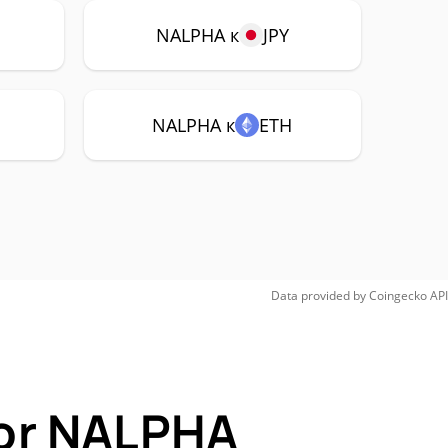
NALPHA к
JPY
NALPHA к
ETH
Data provided by
Coingecko
API
for NALPHA