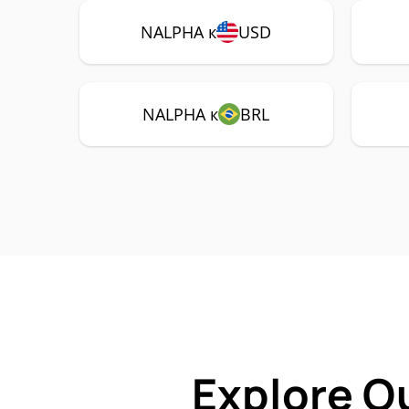
NALPHA к
USD
NALPHA к
BRL
Explore O