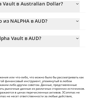
 Vault в Australian Dollar?
 меняется.
ю из NALPHA в AUD?
вно 1.57 {toSymbol
позволяет легко рассчитать цену конвертации
 Alpha Vault в соответствующее поле, и
lpha Vault в AUD?
ustralian Dollar ({ toSymbol}).
ертации NALPHA в AUD – использование
нную выше таблицу цен Nest Alpha Vault, чтобы
 обмена), например LocalBitcoins и т. д.
ha Vault в основных фиатных и криптовалютах.
ения или что-либо, что можно было бы рассматривать как
угой финансовый инструмент, упомянутый в любом
 каким-либо другим советом. Данные, представленные
жать рыночные данные из различных сторонних источников.
 отражаются в ценах перечисленных активов. 3Commas не
mas не несет ответственности за любые действия,