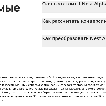
емые
Сколько стоит 1 Nest Alpha
Цена Nest Alpha Vault в AUD постоянно
Как рассчитать конверси
На данный момент 1 Nest Alpha Vault ра
Калькулятор 3Commas Nest Alpha Vault 
NALPHA в AUD, просто введя сумму Nest
Как преобразовать Nest A
автоматически конвертирует значение в A
Самый распространенный способ конв
Вы также можете использовать приведе
криптобиржи или платформы P2P (личного
проверить последние цены на Nest Alp
онных целях и не представляет собой предложение, навязывание предлож
и хранить какие-либо криптовалюты, ценные бумаги, деривативы, или др
ся инвестиционным советом, финансовым советом, торговым советом или
и бумажной валюте, торгуемые на различных типах бирж, а также отобра
лей могут взиматься комиссии бирж, на которых они торгуют, которые не
нтенте, полученном из 3Commas или сторонних источников, а также 3Com
контенте.