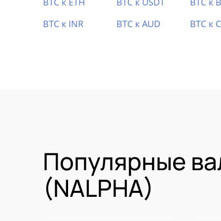
BTC к ETH
BTC к USDT
BTC к 
BTC к INR
BTC к AUD
BTC к 
Популярные вал
(NALPHA)