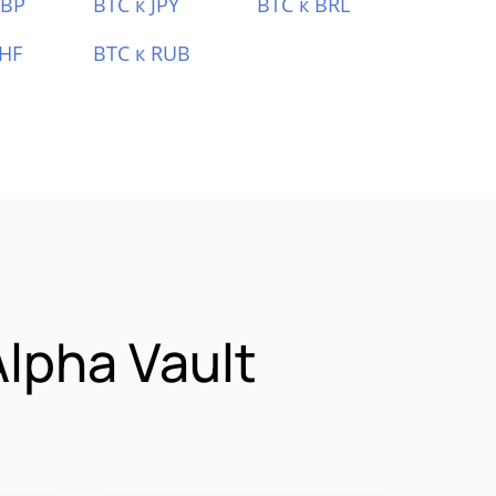
GBP
BTC к JPY
BTC к BRL
CHF
BTC к RUB
lpha Vault