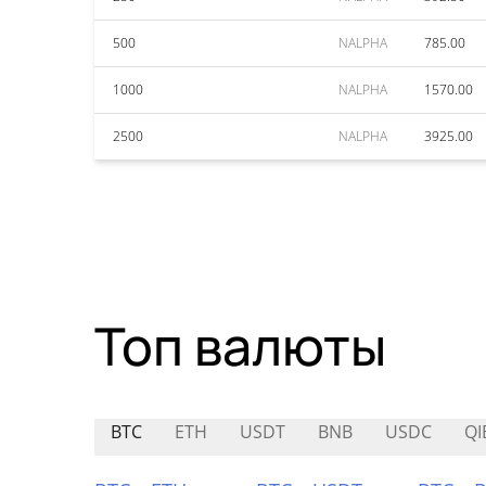
500
NALPHA
785.00
1000
NALPHA
1570.00
2500
NALPHA
3925.00
Топ валюты
BTC
ETH
USDT
BNB
USDC
QI