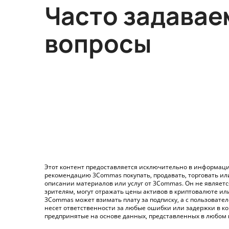
Часто задава
вопросы
Этот контент предоставляется исключительно в информаци
рекомендацию 3Commas покупать, продавать, торговать ил
описании материалов или услуг от 3Commas. Он не являет
зрителям, могут отражать цены активов в криптовалюте ил
3Commas может взимать плату за подписку, а с пользовате
несет ответственности за любые ошибки или задержки в ко
предпринятые на основе данных, представленных в любом 