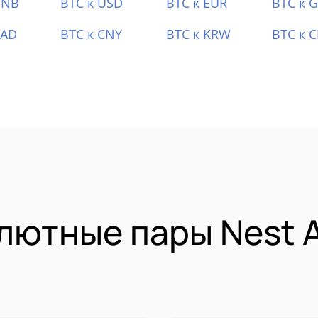
BNB
BTC к USD
BTC к EUR
BTC к 
CAD
BTC к CNY
BTC к KRW
BTC к 
ютные пары Nest A