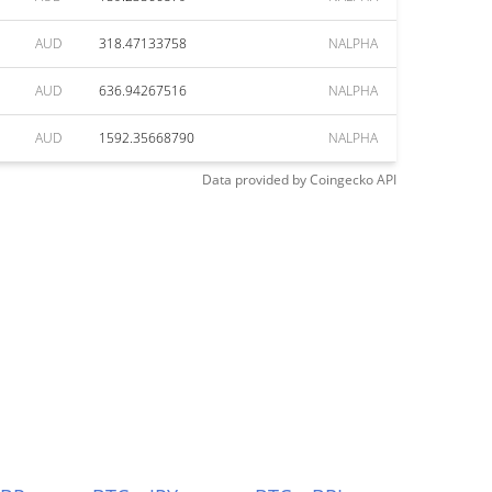
AUD
318.47133758
NALPHA
AUD
636.94267516
NALPHA
AUD
1592.35668790
NALPHA
Data provided by
Coingecko
API