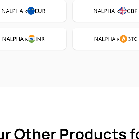
NALPHA к
EUR
NALPHA к
GBP
NALPHA к
INR
NALPHA к
BTC
ur Other Products 