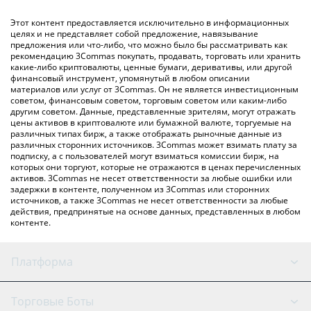
обмена), например LocalBitcoins и т. д.
Вы также можете использовать приведенную выше таблицу
Этот контент предоставляется исключительно в информационных
цен Nexus, чтобы проверить последние цены на Nexus в
целях и не представляет собой предложение, навязывание
предложения или что-либо, что можно было бы рассматривать как
основных фиатных и криптовалютах.
рекомендацию 3Commas покупать, продавать, торговать или хранить
какие-либо криптовалюты, ценные бумаги, деривативы, или другой
финансовый инструмент, упомянутый в любом описании
материалов или услуг от 3Commas. Он не является инвестиционным
советом, финансовым советом, торговым советом или каким-либо
другим советом. Данные, представленные зрителям, могут отражать
цены активов в криптовалюте или бумажной валюте, торгуемые на
различных типах бирж, а также отображать рыночные данные из
различных сторонних источников. 3Commas может взимать плату за
подписку, а с пользователей могут взиматься комиссии бирж, на
которых они торгуют, которые не отражаются в ценах перечисленных
активов. 3Commas не несет ответственности за любые ошибки или
задержки в контенте, полученном из 3Commas или сторонних
источников, а также 3Commas не несет ответственности за любые
действия, предпринятые на основе данных, представленных в любом
контенте.
Платформа
GRID Бот
Состояние системы
Торговые Боты