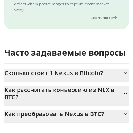
orders within preset ranges to capture every market
swing.
Learn more
Часто задаваемые вопросы
Сколько стоит 1 Nexus в Bitcoin?
Цена Nexus в BTC постоянно меняется.
Как рассчитать конверсию из NEX в
BTC?
На данный момент 1 Nexus равно 2.2241e-11 {toSymbol
Калькулятор 3Commas Nexus позволяет легко рассчитать
Как преобразовать Nexus в BTC?
цену конвертации NEX в BTC, просто введя сумму Nexus в
соответствующее поле, и автоматически конвертирует
Самый распространенный способ конвертации NEX в BTC –
значение в Bitcoin ({ toSymbol}).
использование криптобиржи или платформы P2P (личного