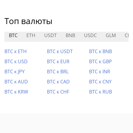
Топ валюты
BTC
ETH
USDT
BNB
USDC
GLM
CR
BTC к ETH
BTC к USDT
BTC к BNB
BTC к USD
BTC к EUR
BTC к GBP
BTC к JPY
BTC к BRL
BTC к INR
BTC к AUD
BTC к CAD
BTC к CNY
BTC к KRW
BTC к CHF
BTC к RUB