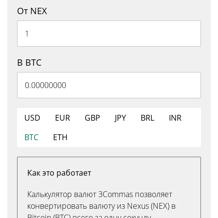
От NEX
В BTC
USD
EUR
GBP
JPY
BRL
INR
BTC
ETH
Как это работает
Калькулятор валют 3Commas позволяет
конвертировать валюту из Nexus (NEX) в
Bitcoin (BTC) всего за одну секунду.