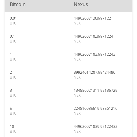
Bitcoin
Nexus
0.01
449620071.03997122
BTC
NEX
0.1
4496200710.39971224
BTC
NEX
1
44962007103.99712243
BTC
NEX
2
89924014207.99424486
BTC
NEX
3
134886021311.99136729
BTC
NEX
5
224810035519.98561216
BTC
NEX
10
449620071039.97122432
BTC
NEX