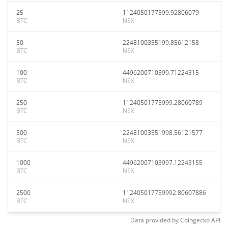
25
1124050177599.92806079
BTC
NEX
50
2248100355199.85612158
BTC
NEX
100
4496200710399.71224315
BTC
NEX
250
11240501775999.28060789
BTC
NEX
500
22481003551998.56121577
BTC
NEX
1000
44962007103997.12243155
BTC
NEX
2500
112405017759992.80607886
BTC
NEX
Data provided by
Coingecko
API