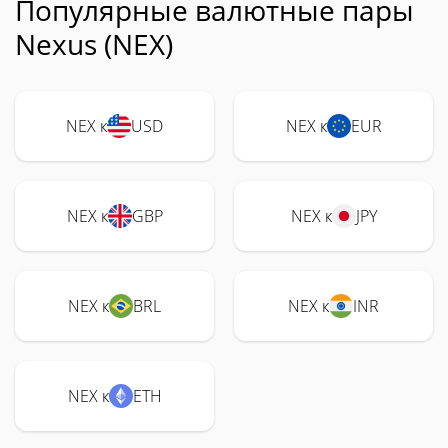
Популярные валютные пары
Nexus (NEX)
NEX к
USD
NEX к
EUR
NEX к
GBP
NEX к
JPY
NEX к
BRL
NEX к
INR
NEX к
ETH