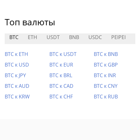
Топ валюты
BTC
ETH
USDT
BNB
USDC
PEIPEI
P
BTC к ETH
BTC к USDT
BTC к BNB
BTC к USD
BTC к EUR
BTC к GBP
BTC к JPY
BTC к BRL
BTC к INR
BTC к AUD
BTC к CAD
BTC к CNY
BTC к KRW
BTC к CHF
BTC к RUB