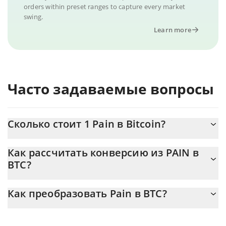
orders within preset ranges to capture every market
swing.
Learn more
Часто задаваемые вопросы
Сколько стоит 1 Pain в Bitcoin?
Цена Pain в BTC постоянно меняется.
Как рассчитать конверсию из PAIN в
BTC?
На данный момент 1 Pain равно 0.00000695 {toSymbol
Калькулятор 3Commas Pain позволяет легко рассчитать цену
Как преобразовать Pain в BTC?
конвертации PAIN в BTC, просто введя сумму Pain в
соответствующее поле, и автоматически конвертирует
Самый распространенный способ конвертации PAIN в BTC –
значение в Bitcoin ({ toSymbol}).
использование криптобиржи или платформы P2P (личного