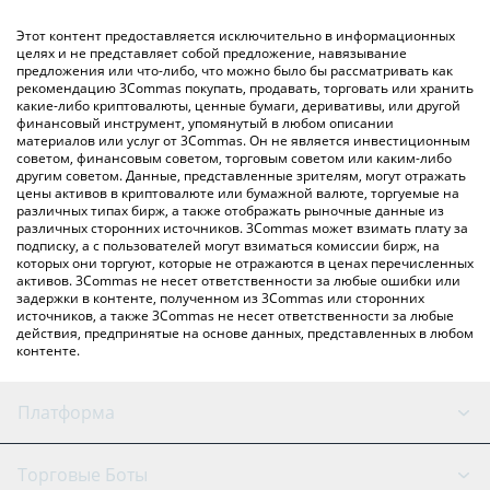
обмена), например LocalBitcoins и т. д.
Вы также можете использовать приведенную выше таблицу
Этот контент предоставляется исключительно в информационных
цен Pain, чтобы проверить последние цены на Pain в
целях и не представляет собой предложение, навязывание
предложения или что-либо, что можно было бы рассматривать как
основных фиатных и криптовалютах.
рекомендацию 3Commas покупать, продавать, торговать или хранить
какие-либо криптовалюты, ценные бумаги, деривативы, или другой
финансовый инструмент, упомянутый в любом описании
материалов или услуг от 3Commas. Он не является инвестиционным
советом, финансовым советом, торговым советом или каким-либо
другим советом. Данные, представленные зрителям, могут отражать
цены активов в криптовалюте или бумажной валюте, торгуемые на
различных типах бирж, а также отображать рыночные данные из
различных сторонних источников. 3Commas может взимать плату за
подписку, а с пользователей могут взиматься комиссии бирж, на
которых они торгуют, которые не отражаются в ценах перечисленных
активов. 3Commas не несет ответственности за любые ошибки или
задержки в контенте, полученном из 3Commas или сторонних
источников, а также 3Commas не несет ответственности за любые
действия, предпринятые на основе данных, представленных в любом
контенте.
Платформа
GRID Бот
Состояние системы
Торговые Боты