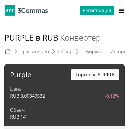
Регистрация
PURPLE в RUB
Конвертер
Графики цен
Обзор
Биржы
Истори
Purple
Торговля PURPLE
Цена
RUB
0,00849532
-0.12%
Объем
RUB
141