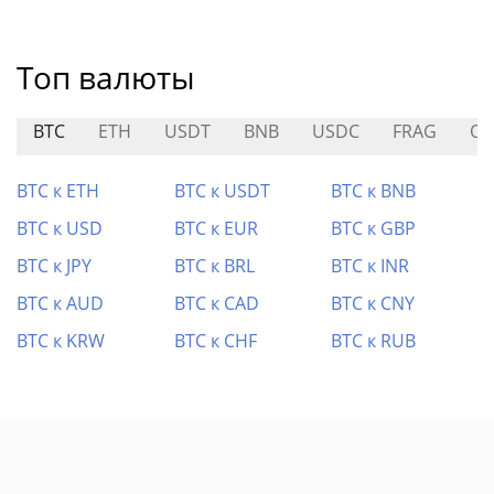
Топ валюты
BTC
ETH
USDT
BNB
USDC
FRAG
O
BTC к ETH
BTC к USDT
BTC к BNB
BTC к USD
BTC к EUR
BTC к GBP
BTC к JPY
BTC к BRL
BTC к INR
BTC к AUD
BTC к CAD
BTC к CNY
BTC к KRW
BTC к CHF
BTC к RUB