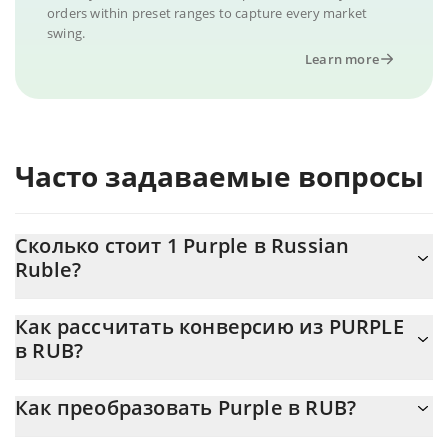
orders within preset ranges to capture every market
swing.
Learn more
Часто задаваемые вопросы
Сколько стоит 1 Purple в Russian
Ruble?
Цена Purple в RUB постоянно меняется.
Как рассчитать конверсию из PURPLE
в RUB?
На данный момент 1 Purple равно 0.00849532 {toSymbol
Калькулятор 3Commas Purple позволяет легко рассчитать
Как преобразовать Purple в RUB?
цену конвертации PURPLE в RUB, просто введя сумму Purple
в соответствующее поле, и автоматически конвертирует
Самый распространенный способ конвертации PURPLE в