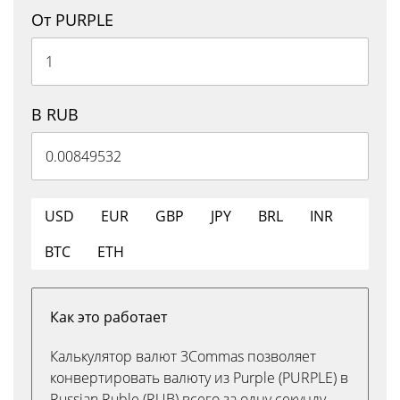
От PURPLE
В RUB
USD
EUR
GBP
JPY
BRL
INR
BTC
ETH
Как это работает
Калькулятор валют 3Commas позволяет
конвертировать валюту из Purple (PURPLE) в
Russian Ruble (RUB) всего за одну секунду.