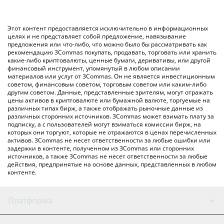
значение в Russian Ruble ({ toSymbol}).
RUB – использование криптобиржи или платформы P2P
(личного обмена), например LocalBitcoins и т. д.
Вы также можете использовать приведенную выше таблицу
Этот контент предоставляется исключительно в информационных
цен Purple, чтобы проверить последние цены на Purple в
целях и не представляет собой предложение, навязывание
предложения или что-либо, что можно было бы рассматривать как
основных фиатных и криптовалютах.
рекомендацию 3Commas покупать, продавать, торговать или хранить
какие-либо криптовалюты, ценные бумаги, деривативы, или другой
финансовый инструмент, упомянутый в любом описании
материалов или услуг от 3Commas. Он не является инвестиционным
советом, финансовым советом, торговым советом или каким-либо
другим советом. Данные, представленные зрителям, могут отражать
цены активов в криптовалюте или бумажной валюте, торгуемые на
различных типах бирж, а также отображать рыночные данные из
различных сторонних источников. 3Commas может взимать плату за
подписку, а с пользователей могут взиматься комиссии бирж, на
которых они торгуют, которые не отражаются в ценах перечисленных
активов. 3Commas не несет ответственности за любые ошибки или
задержки в контенте, полученном из 3Commas или сторонних
источников, а также 3Commas не несет ответственности за любые
действия, предпринятые на основе данных, представленных в любом
контенте.
Платформа