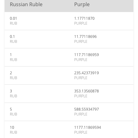
Russian Ruble
Purple
0.01
1.17711870
RUB
PURPLE
0.1
11.77118696
RUB
PURPLE
1
117.71186959
RUB
PURPLE
2
235.42373919
RUB
PURPLE
3
353.13560878
RUB
PURPLE
5
588.55934797
RUB
PURPLE
10
1177.11869594
RUB
PURPLE