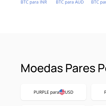
BTC para INR
BTC para AUD
BTC pa
Moedas Pares P
PURPLE para
USD