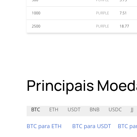
1000
PURPLE
7.51
2500
PURPLE
18.77
Principais Moed
BTC
ETH
USDT
BNB
USDC
JJ
BTC para ETH
BTC para USDT
BTC pa