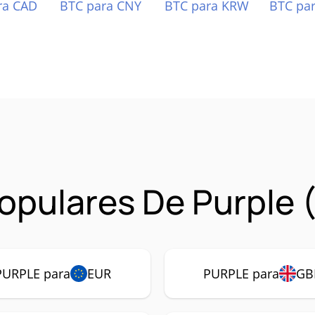
ra CAD
BTC para CNY
BTC para KRW
BTC pa
opulares De Purple
PURPLE para
EUR
PURPLE para
GB