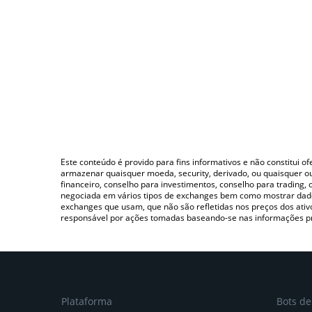
Este conteúdo é provido para fins informativos e não constitui 
armazenar quaisquer moeda, security, derivado, ou quaisquer o
financeiro, conselho para investimentos, conselho para trading
negociada em vários tipos de exchanges bem como mostrar dado
exchanges que usam, que não são refletidas nos preços dos ati
responsável por ações tomadas baseando-se nas informações p
Plataforma
Bots d