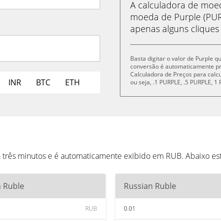
A calculadora de mo
moeda de Purple (PUR
apenas alguns cliques
Basta digitar o valor de Purple 
conversão é automaticamente p
Calculadora de Preços para cal
INR
BTC
ETH
ou seja, .1 PURPLE, .5 PURPLE, 
a três minutos e é automaticamente exibido em RUB. Abaixo e
n Ruble
Russian Ruble
RUB
0.01