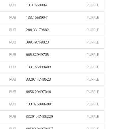
RUB
13.31658994
PURPLE
RUB
133.16589941
PURPLE
RUB
266.33179882
PURPLE
RUB
399.49769823
PURPLE
RUB
665.82949705
PURPLE
RUB
1331.65899409
PURPLE
RUB
3329.14748523
PURPLE
RUB
6658.29497046
PURPLE
RUB
13316.58994091
PURPLE
RUB
33291.47485229
PURPLE
RUB
66582.94970457
PURPLE