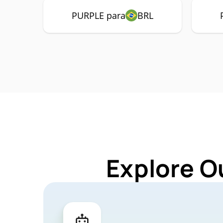
PURPLE para
BRL
Explore O