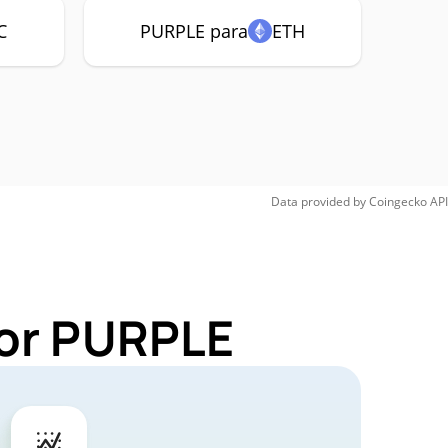
C
PURPLE para
ETH
Data provided by
Coingecko
API
for PURPLE