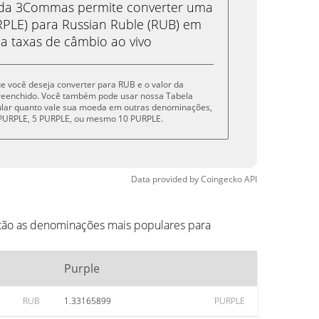
eda 3Commas permite converter uma
PLE) para Russian Ruble (RUB) em
 a taxas de câmbio ao vivo
que você deseja converter para RUB e o valor da
reenchido. Você também pode usar nossa Tabela
cular quanto vale sua moeda em outras denominações,
1 PURPLE, 5 PURPLE, ou mesmo 10 PURPLE.
Data provided by
Coingecko
API
stão as denominações mais populares para
Purple
RUB
1.33165899
PURPLE