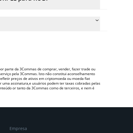
reço de conversão do PURPLE para RUB
spondente e converterá automaticamente o valor
ando uma plataforma de troca Crypto Exchange ou
ara verificar o último preço de Purple nas
o por parte da 3Commas de comprar, vender, fazer trade ou
serviço pela 3Commas. Isto não constitui aconselhamento
efletir preços de ativos em criptomoeda ou moeda fiat
 uma assinatura,e usuários podem ter taxas cobradas pelas
conteúdo or tanto da 3Commas como de terceiros, e nem é
Empresa