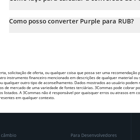
Neste momento, 1 Purple equivale a 0.00750943 RUB
A Calculadora Purple 3Commas permite calcular facilmente o p
simplesmente inserindo a quantidade de Purple no campo corre
Como posso converter Purple para RUB?
em Russian Ruble (RUB).
A maneira mais comum de converter o PURPLE para RUB é utiliz
Você também pode usar nossa tabela de preços de Purple acima p
P2P (pessoa a pessoa) como LocalBitcoins, etc.
principais moedas fiat e criptográficas.
oferta, solicitação de oferta, ou qualquer coisa que possa ser uma recomendaçã
utro instrumento financeiro mencionado em descrições de qualquer material ou 
, ou qualquer outro tipo de aconselhamento. Dados mostrados ao usuário podem r
s de mercado de uma variedade de fontes terciárias. 3Commas pode cobrar por
vos listados. A 3Commas não é responsável por quaisquer erros ou atrasos em 
resentes em qualquer contexto.
e câmbio
Para Desenvolvedores