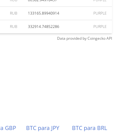
RUB
133165.89940914
PURPLE
RUB
332914.74852286
PURPLE
Data provided by
Coingecko
API
ra GBP
BTC para JPY
BTC para BRL