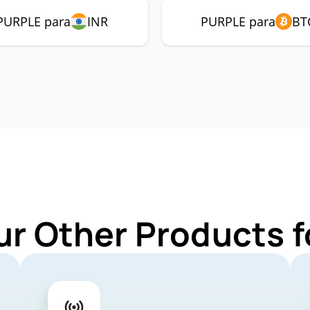
PURPLE para
INR
PURPLE para
BT
ur Other Products 