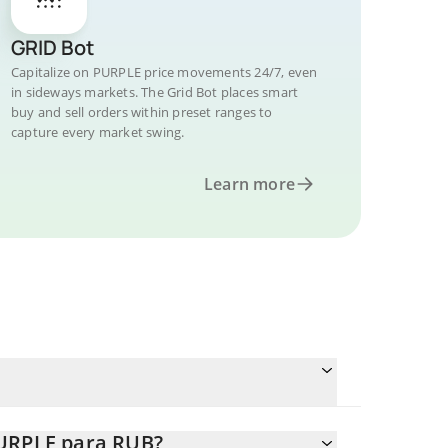
GRID Bot
Capitalize on PURPLE price movements 24/7, even
in sideways markets. The Grid Bot places smart
buy and sell orders within preset ranges to
capture every market swing.
Learn more
PURPLE para RUB?