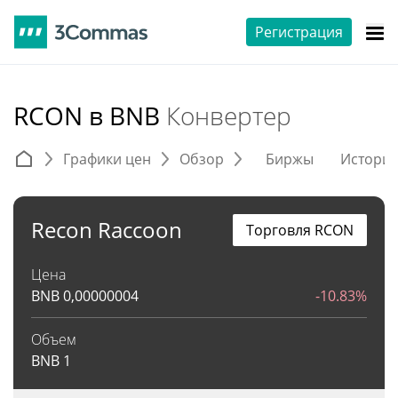
Регистрация
RCON в BNB
Конвертер
Графики цен
Обзор
Биржы
Истори
Recon Raccoon
Торговля RCON
Цена
BNB
0,00000004
-10.83%
Объем
BNB
1