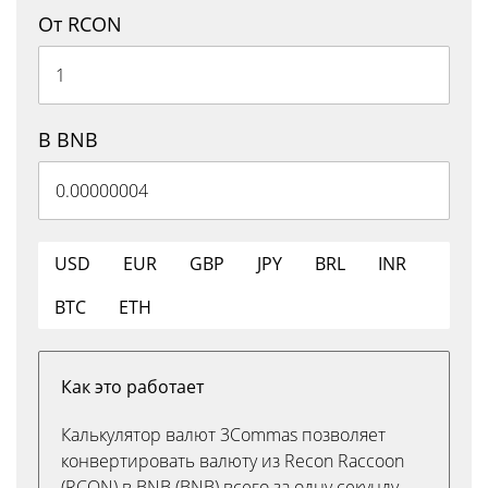
От RCON
В BNB
USD
EUR
GBP
JPY
BRL
INR
BTC
ETH
Как это работает
Калькулятор валют 3Commas позволяет
конвертировать валюту из Recon Raccoon
(RCON) в BNB (BNB) всего за одну секунду.