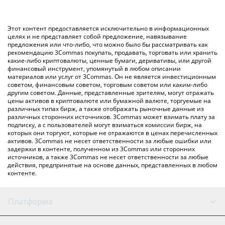
BNB – использование криптобиржи или платформы P2P
Вы также можете использовать приведенную выше таблицу
(личного обмена), например LocalBitcoins и т. д.
цен Recon Raccoon, чтобы проверить последние цены на
Этот контент предоставляется исключительно в информационных
Recon Raccoon в основных фиатных и криптовалютах.
целях и не представляет собой предложение, навязывание
предложения или что-либо, что можно было бы рассматривать как
рекомендацию 3Commas покупать, продавать, торговать или хранить
какие-либо криптовалюты, ценные бумаги, деривативы, или другой
финансовый инструмент, упомянутый в любом описании
материалов или услуг от 3Commas. Он не является инвестиционным
советом, финансовым советом, торговым советом или каким-либо
другим советом. Данные, представленные зрителям, могут отражать
цены активов в криптовалюте или бумажной валюте, торгуемые на
различных типах бирж, а также отображать рыночные данные из
различных сторонних источников. 3Commas может взимать плату за
подписку, а с пользователей могут взиматься комиссии бирж, на
которых они торгуют, которые не отражаются в ценах перечисленных
активов. 3Commas не несет ответственности за любые ошибки или
задержки в контенте, полученном из 3Commas или сторонних
источников, а также 3Commas не несет ответственности за любые
действия, предпринятые на основе данных, представленных в любом
контенте.
Платформа