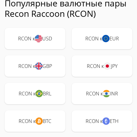
Популярные валютные пары
Recon Raccoon (RCON)
RCON к
USD
RCON к
EUR
RCON к
GBP
RCON к
JPY
RCON к
BRL
RCON к
INR
RCON к
BTC
RCON к
ETH