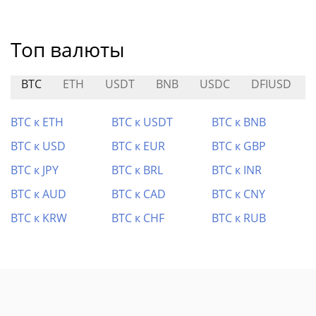
Топ валюты
BTC
ETH
USDT
BNB
USDC
DFIUSD
BTC к ETH
BTC к USDT
BTC к BNB
BTC к USD
BTC к EUR
BTC к GBP
BTC к JPY
BTC к BRL
BTC к INR
BTC к AUD
BTC к CAD
BTC к CNY
BTC к KRW
BTC к CHF
BTC к RUB