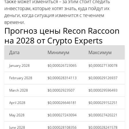
также может измениться – за этим стоит следить
инвесторам, которые хотят знать, куда пойдут их
деньги, когда ситуация изменится с течением
времени.
Прогноз цены Recon Raccoon
на 2028 от Crypto Experts
Дата
Минимум
Максимум
January 2028
$0,000026723065
$0,000027130078
February 2028
$0,000028314113
$0,000029126937
March 2028
$0,00002923507
$0,000029596493
April 2028
$0,000026646181
$0,000029152251
May 2028
$0,000027243094
$0,000027420221
June 2028
$0,000028108356
$0,000028241578