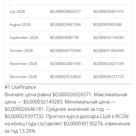
July 2028
$0,000028864377
$0,000030461416
August 2028
$0,000029967304
$0,00003083586
September 2028
$0,00003040738
$0,000032149283
October 2028
$0,000030770284
$0,000031849444
November 2028
$0,000032001936
$0,000032021539
December 2028
$0,000029532824
$0,000030727723
#1 LiteFinance
Вначале цена равна $0,000026926571. Максимальная
цена — $0,000032149283. Минимальная цена —
$0,000026646181. Среднее значение за год —
$0,000029397732. Прогноз курса доллара США к RCON
на конец года составляет $0,000030130274, изменение
за год 13.26%.