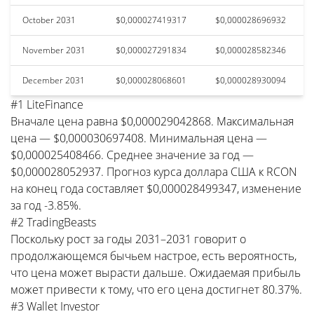
October 2031
$0,000027419317
$0,000028696932
November 2031
$0,000027291834
$0,000028582346
December 2031
$0,000028068601
$0,000028930094
#1 LiteFinance
Вначале цена равна $0,000029042868. Максимальная
цена — $0,000030697408. Минимальная цена —
$0,000025408466. Среднее значение за год —
$0,000028052937. Прогноз курса доллара США к RCON
на конец года составляет $0,000028499347, изменение
за год -3.85%.
#2 TradingBeasts
Поскольку рост за годы 2031–2031 говорит о
продолжающемся бычьем настрое, есть вероятность,
что цена может вырасти дальше. Ожидаемая прибыль
может привести к тому, что его цена достигнет 80.37%.
#3 Wallet Investor