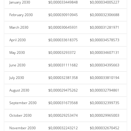
January 2030
$0,000033449848
$0,000034005227
February 2030
$0,000030910945
$0,000032306688
March 2030
$0,000030645931
$0,000031281971
April 2030
$0,000033618375
$0,000034578573
May 2030
$0,00003293372
$0,000034607131
June 2030
$0,000031111682
$0,000034395663
July 2030
$0,000032381358
$0,000033810194
August 2030
$0,000029475262
$0,000032794861
September 2030
$0,000031673568
$0,000032399735
October 2030
$0,000029253474
$0,000029965003
November 2030
$0,000032243212
$0,000032670452