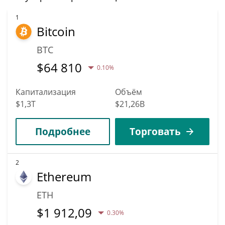
потенциал для достижения новых высот. Прогнозируется,
что RCON вырастет в цене. По мнению конкретных
1
Bitcoin
экспертов и бизнес-аналитиков, Recon Raccoon может
достичь самой высокой цены $0,000045783831 до 2036.
BTC
$
64 810
0.10%
Капитализация
Объём
$1,3T
$21,26B
Подробнее
Торговать
2
Ethereum
ETH
$
1 912,09
0.30%