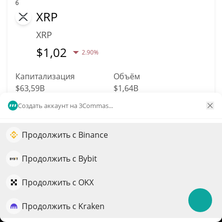
6
XRP
XRP
$
1,02
2.90%
Капитализация
Объём
$63,59B
$1,64B
Создать аккаунт на 3Commas...
Подробнее
Торговать
Продолжить с Binance
Увеличьте рост портфеля с помощью ИИ
7
Solana
QuantPilot — платформа полного цикла, где
Продолжить с Bybit
автономные агенты создают, бэктестят и оптимизируют
SOL
ваши стратегии и проводят рыночные исследования
Продолжить с OKX
$
73,42
0.20%
Продолжить с Kraken
Попробовать бесплатно
Капитализация
Объём