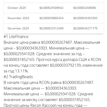
October 2029
$0,000029589642
$0,00003268088
November 2029
$0,000030885454
$0,000034363303
December 2029
$0,000033312499
$0,000034271779
#1 LiteFinance
Вначале цена равна $0,000030267487. Максимальная
цена – $0,000034363303. Минимальная цена —
$0,000029341028. Среднее значение за год –
$0,000031852165. Прогноз курса доллара США к RCON
на конец года составляет $0,000033792139, изменение
за год 13.11%.
#2 TradingBeasts
В начале года цена RCON равна $0,000030267487.
Максимальная цена — $0,000034363303.
Минимальная цена — $0,000029341028. Среднее
значение за месяц составляет $0,000031852165.
Прогноз цены Recon Raccoon на конец года —