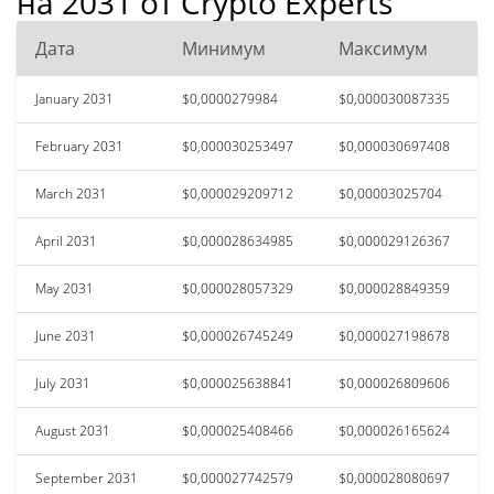
на 2031 от Crypto Experts
Дата
Минимум
Максимум
January 2031
$0,0000279984
$0,000030087335
February 2031
$0,000030253497
$0,000030697408
March 2031
$0,000029209712
$0,00003025704
April 2031
$0,000028634985
$0,000029126367
May 2031
$0,000028057329
$0,000028849359
June 2031
$0,000026745249
$0,000027198678
July 2031
$0,000025638841
$0,000026809606
August 2031
$0,000025408466
$0,000026165624
September 2031
$0,000027742579
$0,000028080697