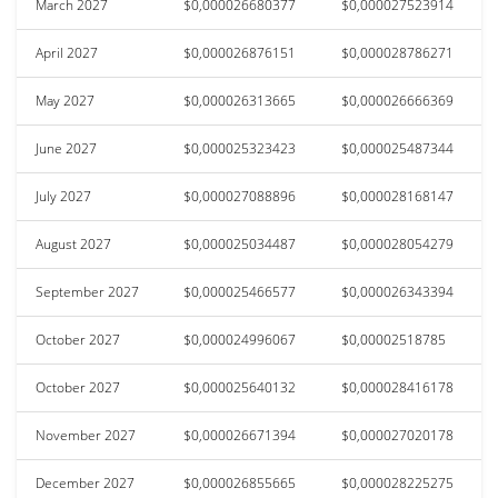
March 2027
$0,000026680377
$0,000027523914
April 2027
$0,000026876151
$0,000028786271
May 2027
$0,000026313665
$0,000026666369
June 2027
$0,000025323423
$0,000025487344
July 2027
$0,000027088896
$0,000028168147
August 2027
$0,000025034487
$0,000028054279
September 2027
$0,000025466577
$0,000026343394
October 2027
$0,000024996067
$0,00002518785
October 2027
$0,000025640132
$0,000028416178
November 2027
$0,000026671394
$0,000027020178
December 2027
$0,000026855665
$0,000028225275