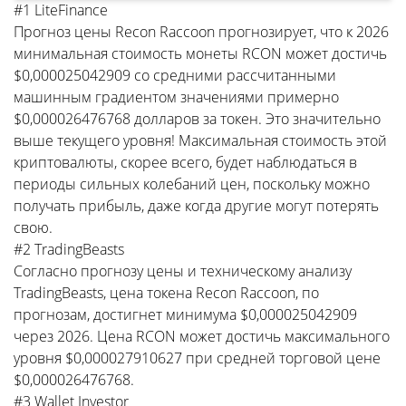
#1 LiteFinance
Прогноз цены Recon Raccoon прогнозирует, что к 2026
минимальная стоимость монеты RCON может достичь
$0,000025042909 со средними рассчитанными
машинным градиентом значениями примерно
$0,000026476768 долларов за токен. Это значительно
выше текущего уровня! Максимальная стоимость этой
криптовалюты, скорее всего, будет наблюдаться в
периоды сильных колебаний цен, поскольку можно
получать прибыль, даже когда другие могут потерять
свою.
#2 TradingBeasts
Согласно прогнозу цены и техническому анализу
TradingBeasts, цена токена Recon Raccoon, по
прогнозам, достигнет минимума $0,000025042909
через 2026. Цена RCON может достичь максимального
уровня $0,000027910627 при средней торговой цене
$0,000026476768.
#3 Wallet Investor