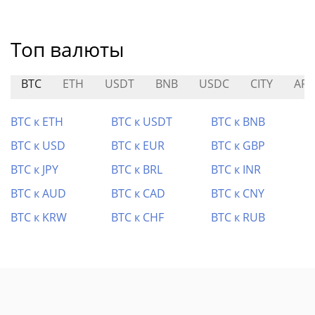
Топ валюты
BTC
ETH
USDT
BNB
USDC
CITY
AR
BTC к ETH
BTC к USDT
BTC к BNB
BTC к USD
BTC к EUR
BTC к GBP
BTC к JPY
BTC к BRL
BTC к INR
BTC к AUD
BTC к CAD
BTC к CNY
BTC к KRW
BTC к CHF
BTC к RUB