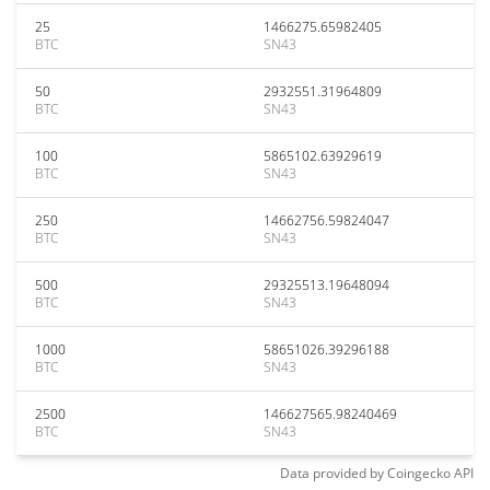
25
1466275.65982405
BTC
SN43
50
2932551.31964809
BTC
SN43
100
5865102.63929619
BTC
SN43
250
14662756.59824047
BTC
SN43
500
29325513.19648094
BTC
SN43
1000
58651026.39296188
BTC
SN43
2500
146627565.98240469
BTC
SN43
Data provided by
Coingecko
API