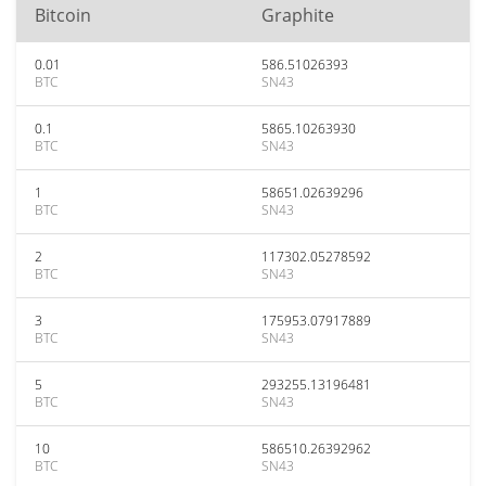
Bitcoin
Graphite
0.01
586.51026393
BTC
SN43
0.1
5865.10263930
BTC
SN43
1
58651.02639296
BTC
SN43
2
117302.05278592
BTC
SN43
3
175953.07917889
BTC
SN43
5
293255.13196481
BTC
SN43
10
586510.26392962
BTC
SN43