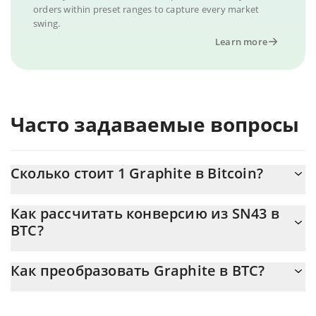
orders within preset ranges to capture every market
swing.
Learn more
Часто задаваемые вопросы
Сколько стоит 1 Graphite в Bitcoin?
Цена Graphite в BTC постоянно меняется.
Как рассчитать конверсию из SN43 в
BTC?
На данный момент 1 Graphite равно 0.00001705 {toSymbol
Калькулятор 3Commas Graphite позволяет легко рассчитать
Как преобразовать Graphite в BTC?
цену конвертации SN43 в BTC, просто введя сумму Graphite в
соответствующее поле, и автоматически конвертирует
Самый распространенный способ конвертации SN43 в BTC –
значение в Bitcoin ({ toSymbol}).
использование криптобиржи или платформы P2P (личного