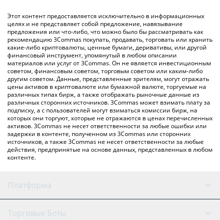
обмена), например LocalBitcoins и т. д.
Вы также можете использовать приведенную выше таблицу
Этот контент предоставляется исключительно в информационных
цен Graphite, чтобы проверить последние цены на Graphite
целях и не представляет собой предложение, навязывание
предложения или что-либо, что можно было бы рассматривать как
в основных фиатных и криптовалютах.
рекомендацию 3Commas покупать, продавать, торговать или хранить
какие-либо криптовалюты, ценные бумаги, деривативы, или другой
финансовый инструмент, упомянутый в любом описании
материалов или услуг от 3Commas. Он не является инвестиционным
советом, финансовым советом, торговым советом или каким-либо
другим советом. Данные, представленные зрителям, могут отражать
цены активов в криптовалюте или бумажной валюте, торгуемые на
различных типах бирж, а также отображать рыночные данные из
различных сторонних источников. 3Commas может взимать плату за
подписку, а с пользователей могут взиматься комиссии бирж, на
которых они торгуют, которые не отражаются в ценах перечисленных
активов. 3Commas не несет ответственности за любые ошибки или
задержки в контенте, полученном из 3Commas или сторонних
источников, а также 3Commas не несет ответственности за любые
действия, предпринятые на основе данных, представленных в любом
контенте.
Платформа
GRID Бот
Состояние системы
Торговые Боты