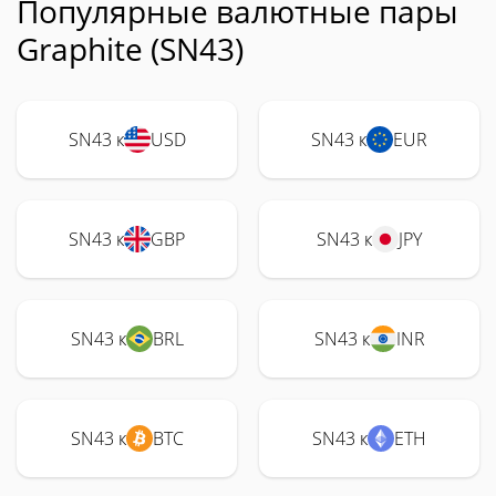
Популярные валютные пары
Graphite (SN43)
SN43 к
USD
SN43 к
EUR
SN43 к
GBP
SN43 к
JPY
SN43 к
BRL
SN43 к
INR
SN43 к
BTC
SN43 к
ETH