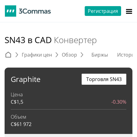
Регистрация
SN43 в CAD
Конвертер
Графики цен
Обзор
Биржы
Истори
Graphite
Торговля SN43
Цена
C$
1,5
-0.30%
Объем
C$
61 972