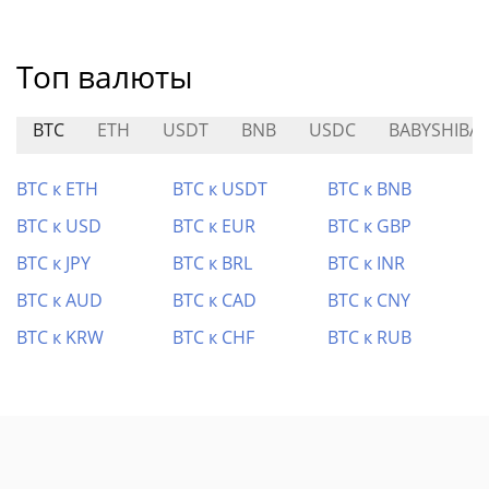
Топ валюты
BTC
ETH
USDT
BNB
USDC
BABYSHIBA
BTC к ETH
BTC к USDT
BTC к BNB
BTC к USD
BTC к EUR
BTC к GBP
BTC к JPY
BTC к BRL
BTC к INR
BTC к AUD
BTC к CAD
BTC к CNY
BTC к KRW
BTC к CHF
BTC к RUB