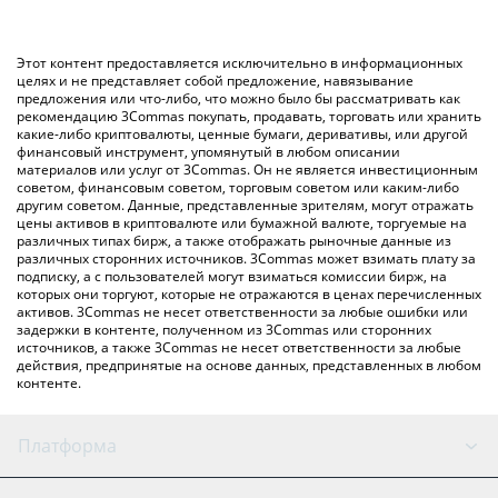
значение в Canadian Dollar ({ toSymbol}).
использование криптобиржи или платформы P2P (личного
обмена), например LocalBitcoins и т. д.
Вы также можете использовать приведенную выше таблицу
Этот контент предоставляется исключительно в информационных
цен Graphite, чтобы проверить последние цены на Graphite
целях и не представляет собой предложение, навязывание
предложения или что-либо, что можно было бы рассматривать как
в основных фиатных и криптовалютах.
рекомендацию 3Commas покупать, продавать, торговать или хранить
какие-либо криптовалюты, ценные бумаги, деривативы, или другой
финансовый инструмент, упомянутый в любом описании
материалов или услуг от 3Commas. Он не является инвестиционным
советом, финансовым советом, торговым советом или каким-либо
другим советом. Данные, представленные зрителям, могут отражать
цены активов в криптовалюте или бумажной валюте, торгуемые на
различных типах бирж, а также отображать рыночные данные из
различных сторонних источников. 3Commas может взимать плату за
подписку, а с пользователей могут взиматься комиссии бирж, на
которых они торгуют, которые не отражаются в ценах перечисленных
активов. 3Commas не несет ответственности за любые ошибки или
задержки в контенте, полученном из 3Commas или сторонних
источников, а также 3Commas не несет ответственности за любые
действия, предпринятые на основе данных, представленных в любом
контенте.
Платформа