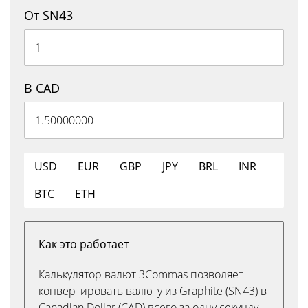
От SN43
В CAD
USD
EUR
GBP
JPY
BRL
INR
BTC
ETH
Как это работает
Калькулятор валют 3Commas позволяет
конвертировать валюту из Graphite (SN43) в
Canadian Dollar (CAD) всего за одну секунду.