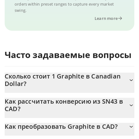
orders within preset ranges to capture every market
swing.
Learn more
Часто задаваемые вопросы
Сколько стоит 1 Graphite в Canadian
Dollar?
Цена Graphite в CAD постоянно меняется.
Как рассчитать конверсию из SN43 в
CAD?
На данный момент 1 Graphite равно 1.5 {toSymbol
Калькулятор 3Commas Graphite позволяет легко рассчитать
Как преобразовать Graphite в CAD?
цену конвертации SN43 в CAD, просто введя сумму Graphite в
соответствующее поле, и автоматически конвертирует
Самый распространенный способ конвертации SN43 в CAD –