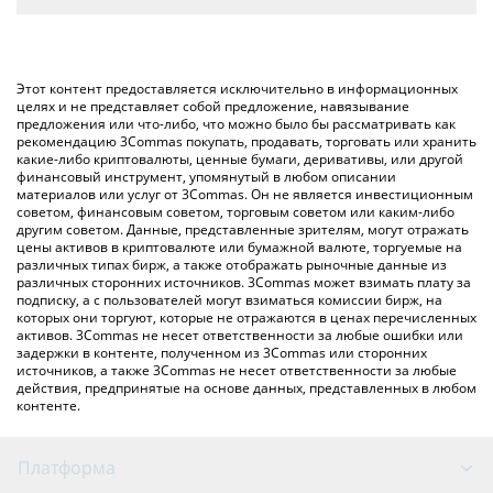
автоматически конвертирует значение в Swiss Franc ({
Самый распространенный способ конвертации TRIANGLE в
toSymbol}).
CHF – использование криптобиржи или платформы P2P
(личного обмена), например LocalBitcoins и т. д.
Вы также можете использовать приведенную выше таблицу
Этот контент предоставляется исключительно в информационных
цен dancing triangle, чтобы проверить последние цены на
целях и не представляет собой предложение, навязывание
предложения или что-либо, что можно было бы рассматривать как
dancing triangle в основных фиатных и криптовалютах.
рекомендацию 3Commas покупать, продавать, торговать или хранить
какие-либо криптовалюты, ценные бумаги, деривативы, или другой
финансовый инструмент, упомянутый в любом описании
материалов или услуг от 3Commas. Он не является инвестиционным
советом, финансовым советом, торговым советом или каким-либо
другим советом. Данные, представленные зрителям, могут отражать
цены активов в криптовалюте или бумажной валюте, торгуемые на
различных типах бирж, а также отображать рыночные данные из
различных сторонних источников. 3Commas может взимать плату за
подписку, а с пользователей могут взиматься комиссии бирж, на
которых они торгуют, которые не отражаются в ценах перечисленных
активов. 3Commas не несет ответственности за любые ошибки или
задержки в контенте, полученном из 3Commas или сторонних
источников, а также 3Commas не несет ответственности за любые
действия, предпринятые на основе данных, представленных в любом
контенте.
Платформа