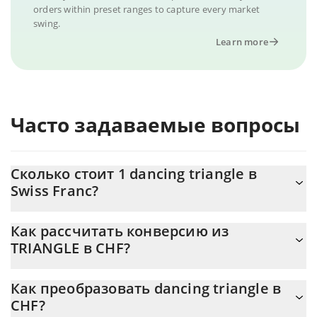
orders within preset ranges to capture every market
swing.
Learn more
Часто задаваемые вопросы
Сколько стоит 1 dancing triangle в
Swiss Franc?
Цена dancing triangle в CHF постоянно меняется.
Как рассчитать конверсию из
TRIANGLE в CHF?
На данный момент 1 dancing triangle равно 0.00002329
{toSymbol
Калькулятор 3Commas dancing triangle позволяет легко
Как преобразовать dancing triangle в
рассчитать цену конвертации TRIANGLE в CHF, просто введя
CHF?
сумму dancing triangle в соответствующее поле, и