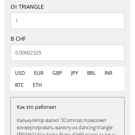
От TRIANGLE
В CHF
USD
EUR
GBP
JPY
BRL
INR
BTC
ETH
Как это работает
Калькулятор валют 3Commas позволяет
конвертировать валюту из dancing triangle
(TRIANGLE) в Swiss Franc (CHF) всего за одну