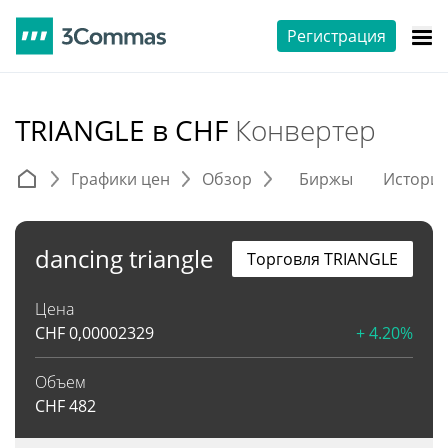
Регистрация
TRIANGLE в CHF
Конвертер
Графики цен
Обзор
Биржы
Истори
dancing triangle
Торговля TRIANGLE
Цена
CHF
0,00002329
+ 4.20%
Объем
CHF
482