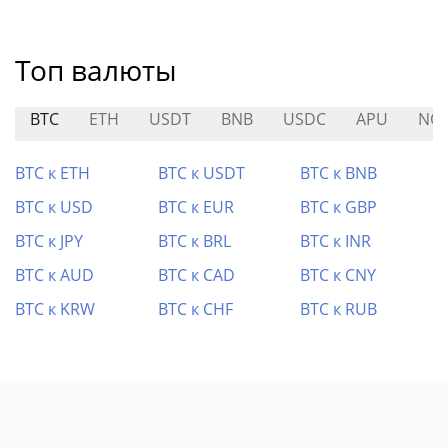
Топ валюты
BTC
ETH
USDT
BNB
USDC
APU
NO
BTC к ETH
BTC к USDT
BTC к BNB
BTC к USD
BTC к EUR
BTC к GBP
BTC к JPY
BTC к BRL
BTC к INR
BTC к AUD
BTC к CAD
BTC к CNY
BTC к KRW
BTC к CHF
BTC к RUB