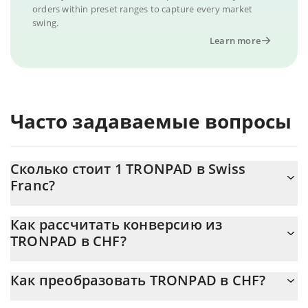
orders within preset ranges to capture every market
swing.
Learn more
Часто задаваемые вопросы
Сколько стоит 1 TRONPAD в Swiss
Franc?
Цена TRONPAD в CHF постоянно меняется.
Как рассчитать конверсию из
TRONPAD в CHF?
На данный момент 1 TRONPAD равно 0.0003026 {toSymbol
Калькулятор 3Commas TRONPAD позволяет легко рассчитать
Как преобразовать TRONPAD в CHF?
цену конвертации TRONPAD в CHF, просто введя сумму
TRONPAD в соответствующее поле, и автоматически
Самый распространенный способ конвертации TRONPAD в