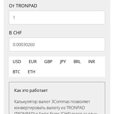
От TRONPAD
В CHF
USD
EUR
GBP
JPY
BRL
INR
BTC
ETH
Как это работает
Калькулятор валют 3Commas позволяет
конвертировать валюту из TRONPAD
(TRONPAD) в Swiss Franc (CHF) всего за одну