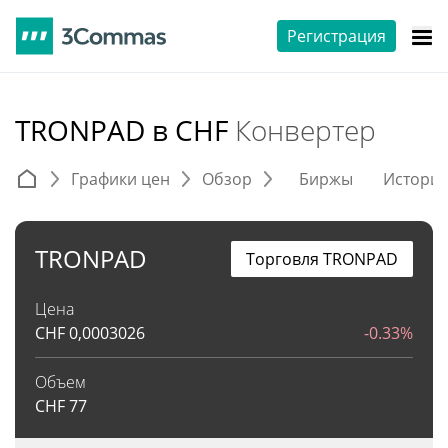
Регистрация
TRONPAD в CHF
Конвертер
Графики цен
Обзор
Биржы
Истори
TRONPAD
Торговля TRONPAD
Цена
CHF
0,0003026
-0.33%
Объем
CHF
77