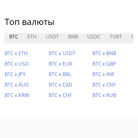
Топ валюты
BTC
ETH
USDT
BNB
USDC
TURT
OO
BTC к ETH
BTC к USDT
BTC к BNB
BTC к USD
BTC к EUR
BTC к GBP
BTC к JPY
BTC к BRL
BTC к INR
BTC к AUD
BTC к CAD
BTC к CNY
BTC к KRW
BTC к CHF
BTC к RUB