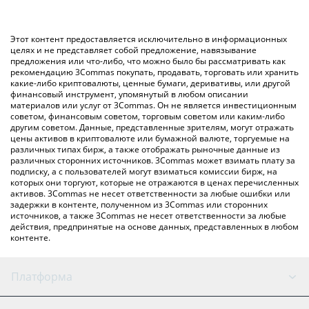
конвертирует значение в Swiss Franc ({ toSymbol}).
CHF – использование криптобиржи или платформы P2P
(личного обмена), например LocalBitcoins и т. д.
Вы также можете использовать приведенную выше таблицу
Этот контент предоставляется исключительно в информационных
цен TRONPAD, чтобы проверить последние цены на
целях и не представляет собой предложение, навязывание
предложения или что-либо, что можно было бы рассматривать как
TRONPAD в основных фиатных и криптовалютах.
рекомендацию 3Commas покупать, продавать, торговать или хранить
какие-либо криптовалюты, ценные бумаги, деривативы, или другой
финансовый инструмент, упомянутый в любом описании
материалов или услуг от 3Commas. Он не является инвестиционным
советом, финансовым советом, торговым советом или каким-либо
другим советом. Данные, представленные зрителям, могут отражать
цены активов в криптовалюте или бумажной валюте, торгуемые на
различных типах бирж, а также отображать рыночные данные из
различных сторонних источников. 3Commas может взимать плату за
подписку, а с пользователей могут взиматься комиссии бирж, на
которых они торгуют, которые не отражаются в ценах перечисленных
активов. 3Commas не несет ответственности за любые ошибки или
задержки в контенте, полученном из 3Commas или сторонних
источников, а также 3Commas не несет ответственности за любые
действия, предпринятые на основе данных, представленных в любом
контенте.
Платформа